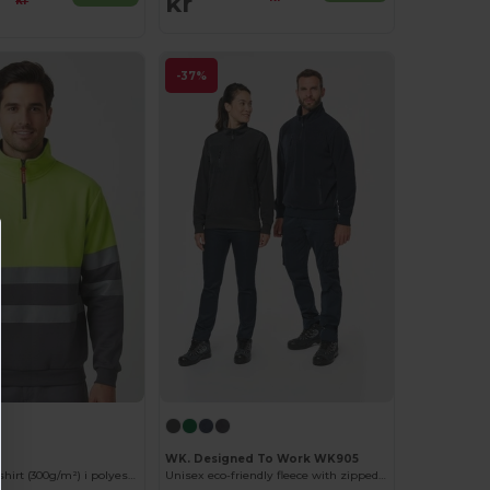
kr
kr
-37%
WK. Designed To Work WK905
Tofarvet sweatshirt (300g/m²) i polyesterfleece (100%)
Unisex eco-friendly fleece with zipped neck