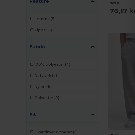
Feature
Nærst:
76,17 k
Lomme
(5)
Zipper
(1)
Fabric
100% polyester
(4)
Netværk
(3)
Nylon
(1)
Polyester
(8)
Fit
Overdimensioneret
(1)