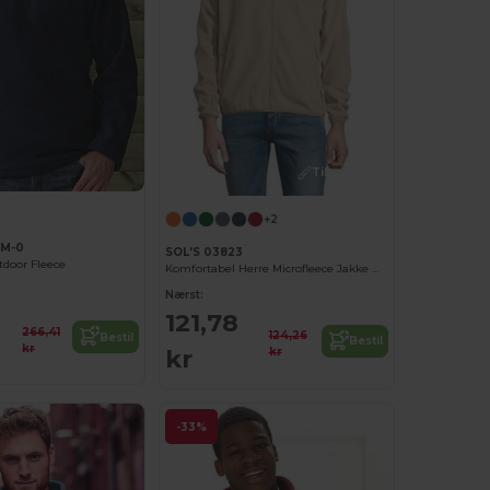
Tilpas det!
+2
4M-0
SOL'S 03823
tdoor Fleece
Komfortabel Herre Microfleece Jakke med Lynlås
Nærst:
121,78
266,41
124,26
Bestil
Bestil
kr
kr
kr
-33%