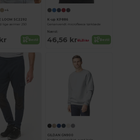
+4
E LOOM SC2292
K-up KP886
d lige ærmer 250
Genanvendt microfleece tørklæde
Nærst:
kr
46,56 kr
Bestil
Bestil
61,31 kr
GILDAN GN900
Kraftig sweatshirt, rund hals