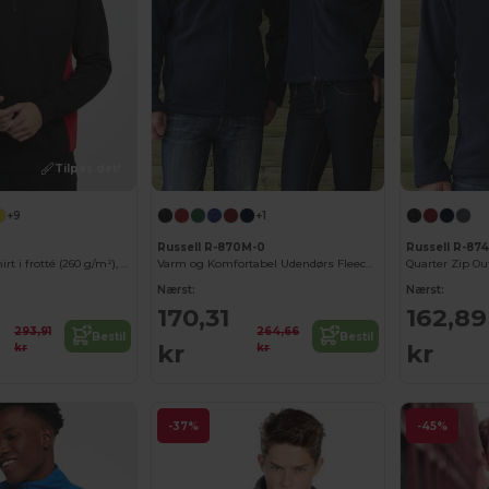
Tilpas det!
+9
+1
Russell R-870M-0
Russell R-87
Tofarvet sweatshirt i frotté (260 g/m²), i polyester (65 %) og bomuld (35 %)
Varm og Komfortabel Udendørs Fleecejakke
Quarter Zip Ou
Nærst:
Nærst:
170,31
162,89
293,91
264,66
Bestil
Bestil
kr
kr
kr
kr
-37%
-45%