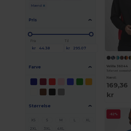
Mænd
Pris
Fra
Til
kr
kr
Farve
Velilla 36044
Nærst:
169,36
kr
Størrelse
-62%
XS
S
M
L
XL
2XL
3XL
4XL