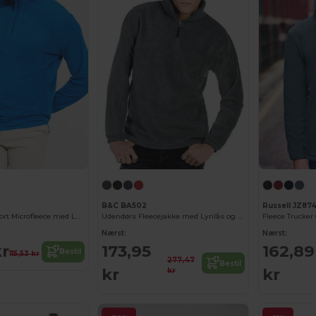
B&C BA502
Russell JZ87
HIMALAYA Komfort Microfleece med Lynlås og Hagebeskytter
Udendørs Fleecejakke med Lynlås og Lommer
Fleece Trucker
Nærst:
Nærst:
kr
173,95
162,89
Bestil
115,53 kr
277,47
Bestil
kr
kr
kr