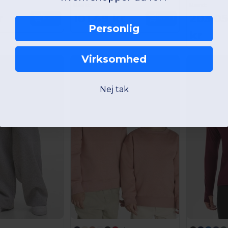
Nærst:
Nærst:
r
101,49 kr
203,05
Bestil
Bestil
Personlig
kr
Virksomhed
Nej tak