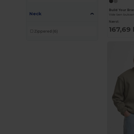
Build Your Br
Neck
Vide ben bukse
Nærst:
167,69 
Zippered
(6)