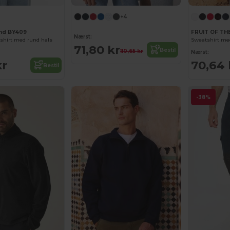
+4
and BY409
FRUIT OF TH
Nærst:
shirt med rund hals
Sweatshirt me
71,80 kr
Bestil
110,65 kr
Nærst:
kr
70,64 
Bestil
-38%