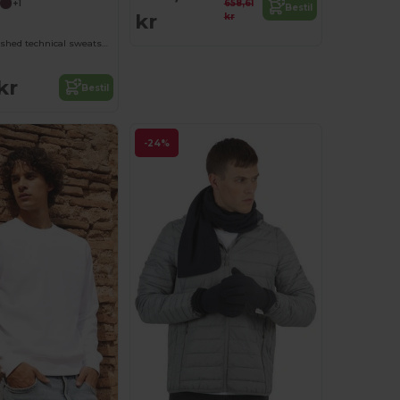
658,61
+1
Bestil
kr
kr
ESTAMBUL Brushed technical sweatshirt with a raglan sleeve and a half zip inverted design featuring a reflective detail
kr
Bestil
-24%