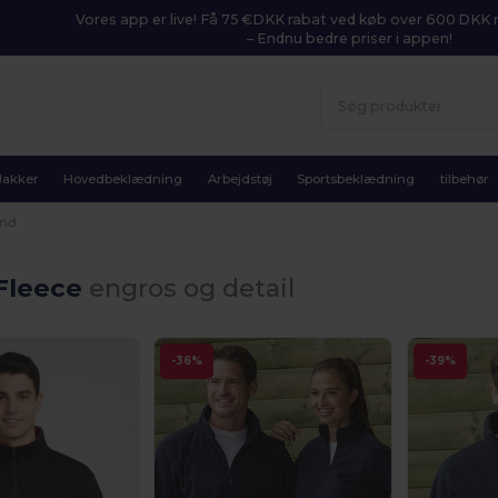
Vores app er live! Få 75 €DKK rabat ved køb over 600 DK
– Endnu bedre priser i appen!
Jakker
Hovedbeklædning
Arbejdstøj
Sportsbeklædning
tilbehør
nd
Fleece
engros og detail
-36%
-39%