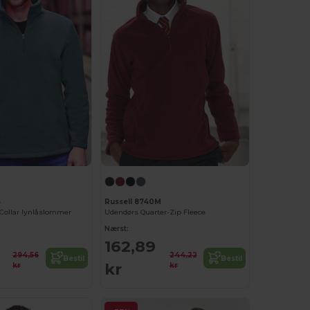
4
Russell 8740M
 Collar lynlåslommer
Udendørs Quarter-Zip Fleece
Nærst:
162,89
294,56
244,22
Bestil
Bestil
kr
kr
kr