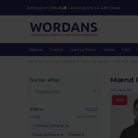
Anmod om tilbud
|
Levering om 24-48h timer
Mærker
T-shirts
Sved og fleece
Tasker
Polo
Home
Tomt tøj | tilbehør
Sved og fleece
Fleece
Mæ
Mænd 
Sorter efter
40 results.
-42%
Filtre
Nulstil
Valgt
40 results.
Tomt tøj | tilbehør
Sved og fleece
Fleece