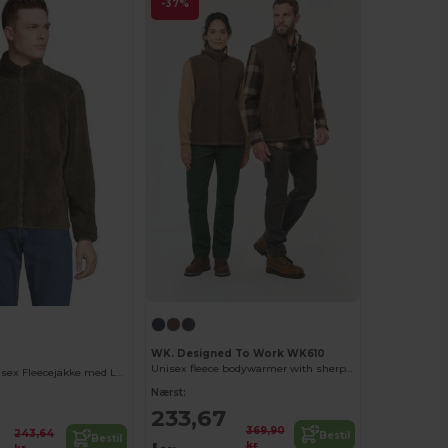
-37%
WK. Designed To Work WK610
Unisex fleece bodywarmer with sherpa inner
Miljøvenlig Unisex Fleecejakke med Lynlås
Nærst:
233,67
369,90
243,64
Bestil
Bestil
kr