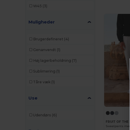
NEW MORNING STUDIOS
(1)
W45
(3)
Regatta
(5)
Muligheder
Result
(1)
Roly
(1)
Brugerdefineret
(4)
Roly Sport
(1)
Genanvendt
(1)
Russell
(4)
Høj lagerbeholdning
(7)
SOL'S
(2)
Sublimering
(1)
Starworld
(1)
Tåre væk
(1)
Stedman
(1)
Velilla
(3)
Use
WK. Designed To Work
(3)
Udendørs
(6)
FRUIT OF THE
Sweatpants med