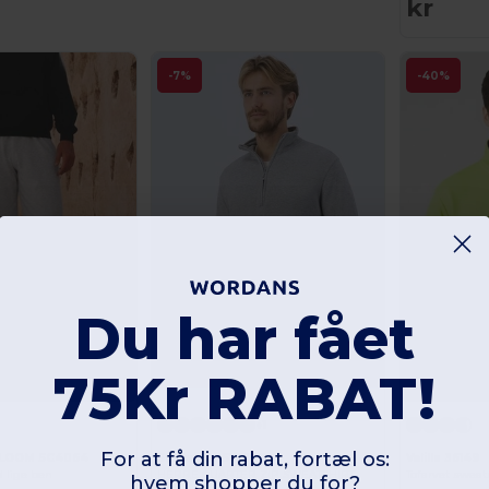
kr
-7%
-40%
Du har fået
75Kr RABAT!
+1
For at få din rabat, fortæl os:
 LOOM SC4064
Starworld SW230
Velilla 36149
 lige ben
HERRE QUARTER ZIP SWEATSHIRT
hvem shopper du for?