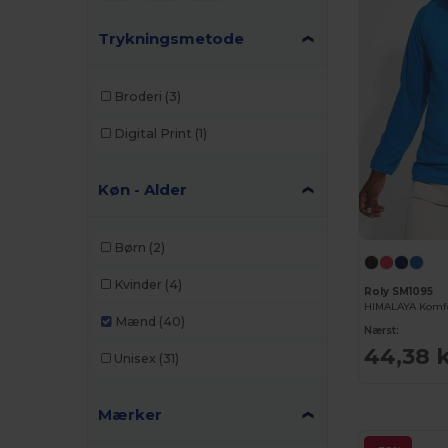
Trykningsmetode
Broderi
(3)
Digital Print
(1)
Køn - Alder
Børn
(2)
Kvinder
(4)
Roly SM1095
Mænd
(40)
Nærst:
44,38 
Unisex
(31)
Mærker