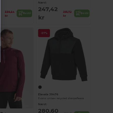
Nærst:
247,42
336,54
391,72
Bestil
Bestil
kr
kr
kr
-57%
Elevate 39476
Evans unisex recycled sherpafleece
Nærst:
280,60