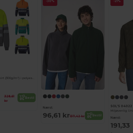
-30%
-21%
Tofarvet sweatshirt (300g/m²) i polyesterfleece (100%)
328,61
Bestil
kr
SOL'S 04022
Nærst:
96,61 kr
Bestil
137,42 kr
Nærst:
191,33