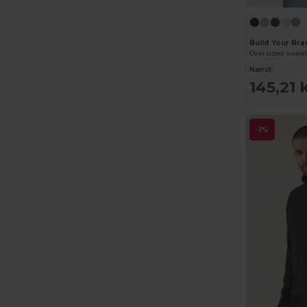
Build Your Br
Oversized sweat
Nærst:
145,21 
-1%