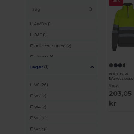
-38%
AWDis
(1)
B&C
(1)
Build Your Brand
(2)
Elevate
(1)
Lager
Fruit of the Loom
(4)
Velilla 36101
Gildan
(1)
W1
(26)
Nærst:
iDeal Basic Brand
(2)
203,05
W2
(2)
kr
JHK
(2)
W4
(2)
K-up
(1)
W5
(6)
Neutral
(2)
W32
(1)