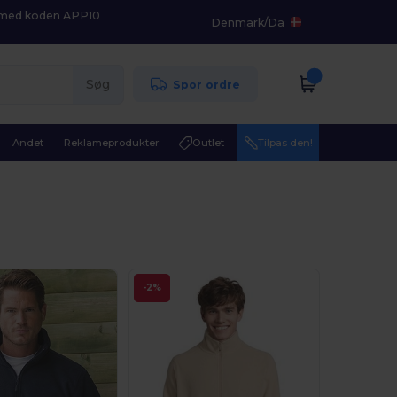
K med koden APP10
Denmark
/
Da
Søg
Spor ordre
Andet
Reklameprodukter
Outlet
Tilpas den!
-2%