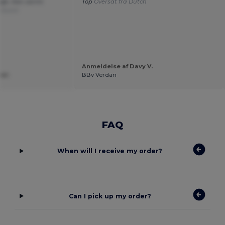
røje. Kan varmt
Top
Oversat fra Dutch
a Dutch
Anmeldelse af Davy V.
sen
BBv Verdan
FAQ
When will I receive my order?
Can I pick up my order?