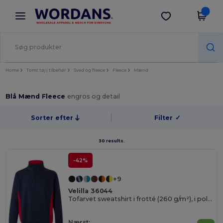
×
Wordans-app
Hent app
Bedre priser i appen!
Home
Tomt tøj | tilbehør
Sved og fleece
Fleece
Mænd
Blå Mænd Fleece
engros og detail
Sorter efter
Filter
✓
30 results.
-42%
+9
Velilla 36044
Tofarvet sweatshirt i frotté (260 g/m²), i polyester (65 %) og bomuld (35 %)
Nærst: