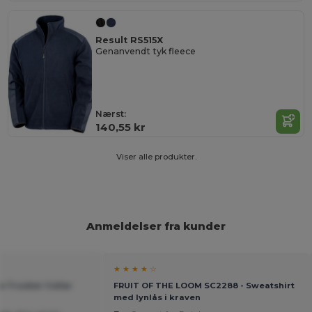
Result RS515X
Genanvendt tyk fleece
Nærst:
140,55 kr
Viser alle produkter.
Anmeldelser fra kunder
★ ★ ★ ★ ☆
ce Trucker Collar
FRUIT OF THE LOOM SC2288 - Sweatshirt
med lynlås i kraven