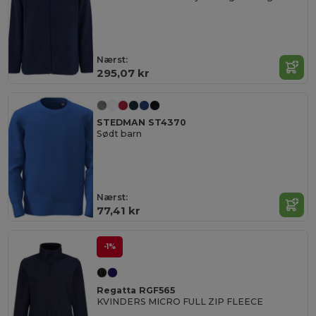
Nærst:
295,07 kr
STEDMAN ST4370
Sødt barn
Nærst:
77,41 kr
-1%
Regatta RGF565
KVINDERS MICRO FULL ZIP FLEECE