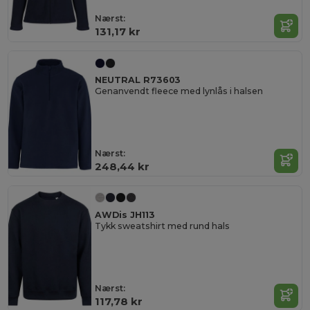
Nærst:
131,17 kr
NEUTRAL R73603
Genanvendt fleece med lynlås i halsen
Nærst:
248,44 kr
AWDis JH113
Tykk sweatshirt med rund hals
Nærst:
117,78 kr