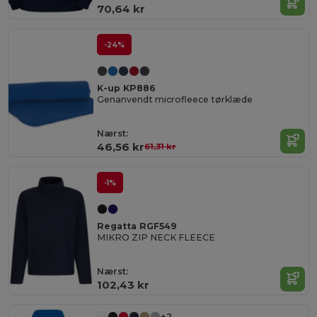
70,64 kr
-24%
K-up KP886
Genanvendt microfleece tørklæde
Nærst:
46,56 kr
61,31 kr
-1%
Regatta RGF549
MIKRO ZIP NECK FLEECE
Nærst:
102,43 kr
+2