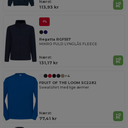
Nærst:
113,93 kr
-1%
Regatta RGF557
MIKRO FULD LYNGLÅS FLEECE
Nærst:
131,17 kr
+4
FRUIT OF THE LOOM SC2282
Sweatshirt med lige ærmer
Nærst:
77,41 kr