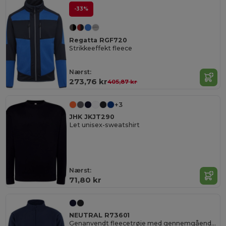
-33%
Regatta RGF720
Strikkeeffekt fleece
Nærst:
273,76 kr
405,87 kr
+3
JHK JKJT290
Let unisex-sweatshirt
Nærst:
71,80 kr
NEUTRAL R73601
Genanvendt fleecetrøje med gennemgående lynlås