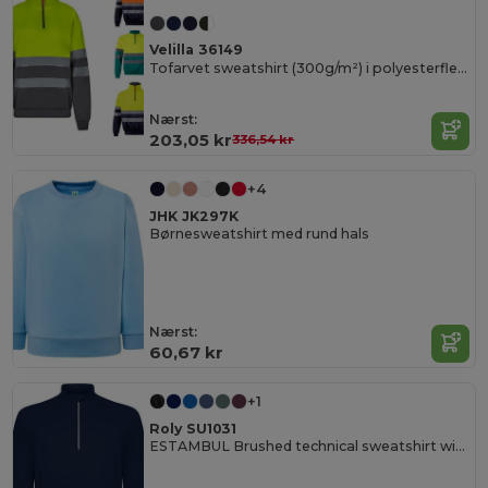
Velilla 36149
Tofarvet sweatshirt (300g/m²) i polyesterfleece (100%)
Nærst:
203,05 kr
336,54 kr
+4
JHK JK297K
Børnesweatshirt med rund hals
Nærst:
60,67 kr
+1
Roly SU1031
ESTAMBUL Brushed technical sweatshirt with a raglan sleeve and a half zip inverted design featuring a reflective detail