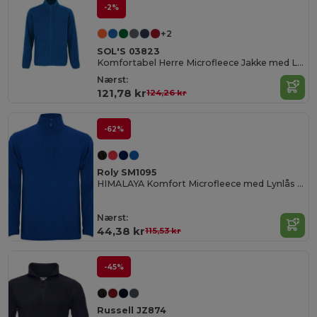
-2%
+2
SOL'S 03823
Komfortabel Herre Microfleece Jakke med Lynlås
Nærst:
121,78 kr
124,26 kr
-62%
Roly SM1095
HIMALAYA Komfort Microfleece med Lynlås og Hagebeskytter
Nærst:
44,38 kr
115,53 kr
-45%
Russell JZ874