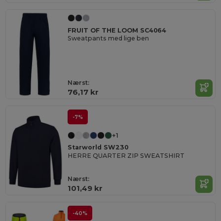
FRUIT OF THE LOOM SC4064
Sweatpants med lige ben
Nærst:
76,17 kr
-7%
+1
Starworld SW230
HERRE QUARTER ZIP SWEATSHIRT
Nærst:
101,49 kr
-40%