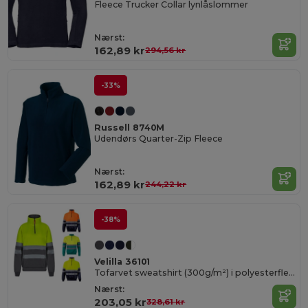
Fleece Trucker Collar lynlåslommer
Nærst:
162,89 kr
294,56 kr
-33%
Russell 8740M
Udendørs Quarter-Zip Fleece
Nærst:
162,89 kr
244,22 kr
-38%
Velilla 36101
Tofarvet sweatshirt (300g/m²) i polyesterfleece (100%)
Nærst:
203,05 kr
328,61 kr