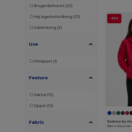
Brugerdefineret
(20)
Ecologie
(6)
Høj lagerbeholdning
(25)
-33%
Elevate
(2)
Sublimering
(5)
Elevate Essentials
(4)
Use
Elevate Life
(4)
Elevate NXT
(2)
Afslappet
(1)
EXCD by Promodoro
(1)
Finden & Hales
(2)
Feature
Front row
(1)
Hætte
(10)
Fruit of the Loom
(66)
Zipper
(12)
Fruit of the Loom Vintage
(2)
Gildan
(41)
Fabric
Radsow by Un
Henbury
(20)