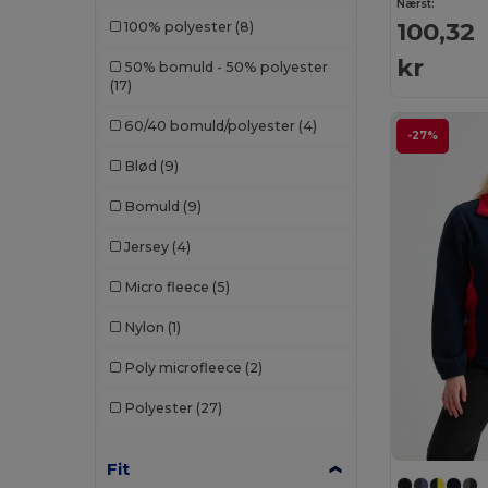
Nærst:
100,32
100% polyester
(8)
Herock
(6)
kr
50% bomuld - 50% polyester
iDeal Basic Brand
(5)
(17)
Jack&Jones
(3)
60/40 bomuld/polyester
(4)
-27%
JHK
(13)
Blød
(9)
Just Cool
(6)
Bomuld
(9)
K-up
(1)
Jersey
(4)
Kariban
(61)
Micro fleece
(5)
Kariban Premium
(12)
Nylon
(1)
Larkwood
(1)
Poly microfleece
(2)
Lee
(1)
Polyester
(27)
Les Filosophes
(2)
Fit
Malfini
(14)