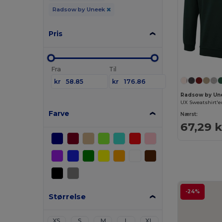
Radsow by Uneek
Pris
Fra
Til
kr
kr
Radsow by Un
UX Sweatshirt'e
Farve
Nærst:
67,29 k
-24%
Størrelse
XS
S
M
L
XL