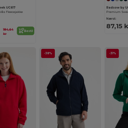
eek UC617
Radsow by U
nlås Fleecejakke
Premium Swea
Nærst:
87,15 k
184,64
Bestil
kr
-38%
-31%