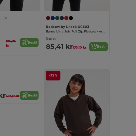
+1
Radsow by Uneek UC603
Børns Ultra Soft Full Zip Fleecejakke med lommer
Nærst:
175,76
Bestil
85,41 kr
kr
Bestil
135,10 kr
-32%
kr
Bestil
127,17 kr