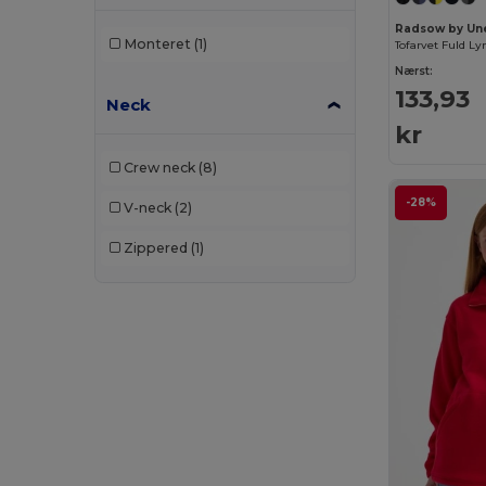
Radsow by Un
Malfini Premium
(2)
Monteret
(1)
Tofarvet Fuld Ly
Mantis
(8)
Nærst:
133,93
Neck
Mustaghata
(1)
kr
Napapijri
(5)
Crew neck
(8)
Neoblu
(6)
-28%
V-neck
(2)
Neutral
(12)
Zippered
(1)
NEW MORNING STUDIOS
(7)
Pen Duick
(11)
Piccolio
(1)
Proact
(15)
Produkt JACK & JONES
(5)
Promodoro
(5)