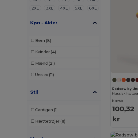
2XL
3XL
4XL
5XL
6XL
Køn - Alder
Børn
(8)
Kvinder
(4)
Mænd
(21)
Unisex
(11)
Radsow by Un
Stil
Klassisk hættet
Nærst:
100,32
Cardigan
(1)
kr
Hættetrøjer
(11)