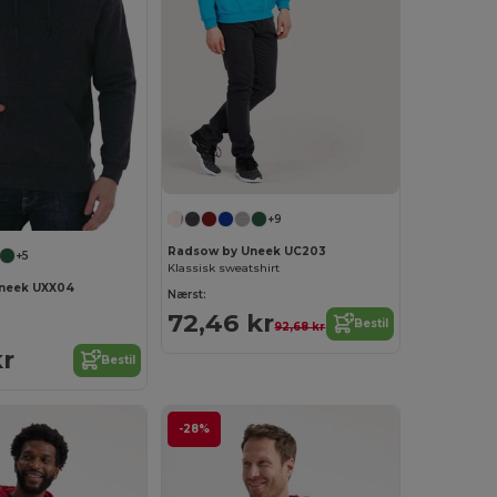
+9
Radsow by Uneek UC203
+5
Klassisk sweatshirt
neek UXX04
Nærst:
72,46 kr
Bestil
92,68 kr
kr
Bestil
-28%