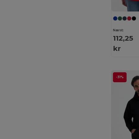
Radsow by Uneek
(33)
Regatta
(8)
Nærst:
Result
(6)
112,25
Rimeck
(2)
kr
Roly
(30)
Roly Sport
(4)
Russell
(32)
-31%
Russell Collection
(9)
SF Men
(4)
SF Women
(1)
Skinnifit
(2)
SOL'S
(53)