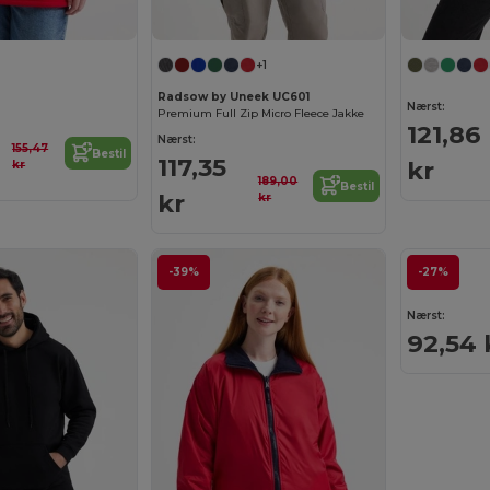
+1
Radsow by Uneek UC601
Nærst:
Premium Full Zip Micro Fleece Jakke
121,86
Nærst:
155,47
Bestil
117,35
kr
kr
189,00
Bestil
kr
kr
-39%
-27%
Nærst:
92,54 