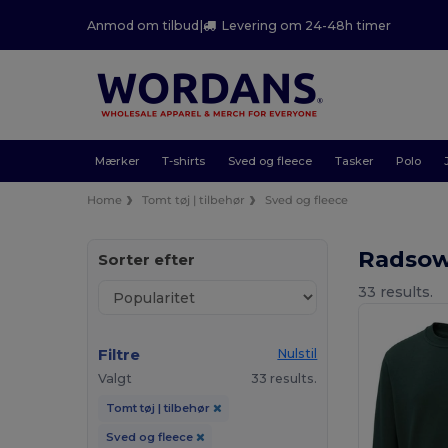
Anmod om tilbud
|
Levering om 24-48h timer
Mærker
T-shirts
Sved og fleece
Tasker
Polo
Home
Tomt tøj | tilbehør
Sved og fleece
Radsow
Sorter efter
33 results.
Filtre
Nulstil
Valgt
33 results.
Tomt tøj | tilbehør
Sved og fleece