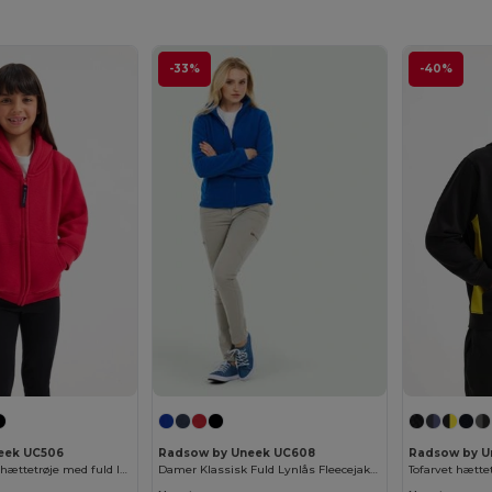
-33%
-40%
eek UC506
Radsow by Uneek UC608
Radsow by U
Børns klassiske hættetrøje med fuld lynlås
Damer Klassisk Fuld Lynlås Fleecejakke
Tofarvet hætte