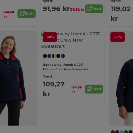
Nærst:
Nærst:
91,96 kr
119,02
Bestil
136,92 kr
149,28
Bestil
kr
kr
-38%
-27%
Radsow by Uneek UC217
Tofarvet Crew New Sweatshirt
Nærst:
109,27
174,89
Bestil
kr
kr