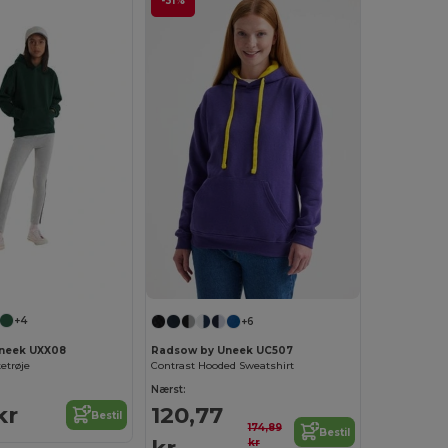
-31%
+4
+6
neek UXX08
Radsow by Uneek UC507
etrøje
Contrast Hooded Sweatshirt
Nærst:
kr
120,77
Bestil
174,89
Bestil
kr