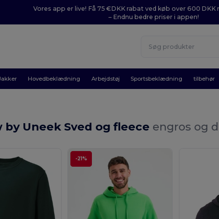
Vores app er live! Få 75 €DKK rabat ved køb over 600 DK
– Endnu bedre priser i appen!
Jakker
Hovedbeklædning
Arbejdstøj
Sportsbeklædning
tilbehør
 by Uneek Sved og fleece
engros og d
-21%