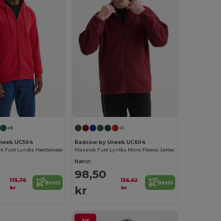
+6
+1
neek UC504
Radsow by Uneek UC604
k Fuld Lynlås Hættetrøje
Klassisk Fuld Lynlås Micro Fleece Jakke
Nærst:
98,50
175,76
136,92
Bestil
Bestil
kr
kr
kr