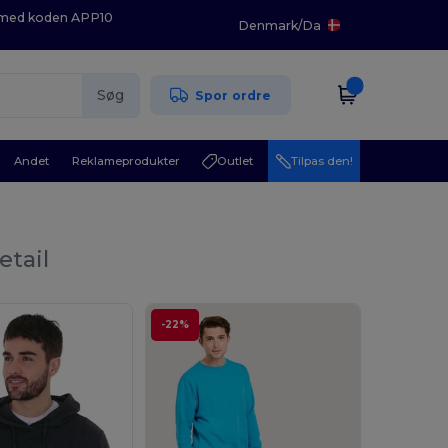
K med koden APP10
Denmark
/
Da
Søg
Spor ordre
Andet
Reklameprodukter
Outlet
Tilpas den!
etail
-22%