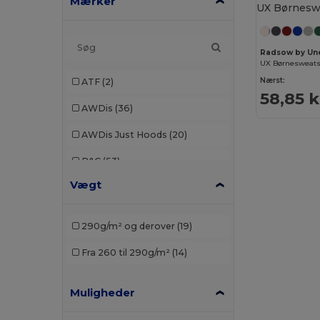
Mærker
Radsow by Un
UX Børnesweats
Nærst:
ATF
(2)
58,85 k
AWDis
(36)
AWDis Just Hoods
(20)
B&C
(53)
Vægt
B&C Pro
(1)
Babybugz
(4)
290g/m² og derover
(19)
Bella+Canvas
(7)
Fra 260 til 290g/m²
(14)
Black&Match
(2)
Muligheder
Build Your Brand
(37)
Carhartt
(2)