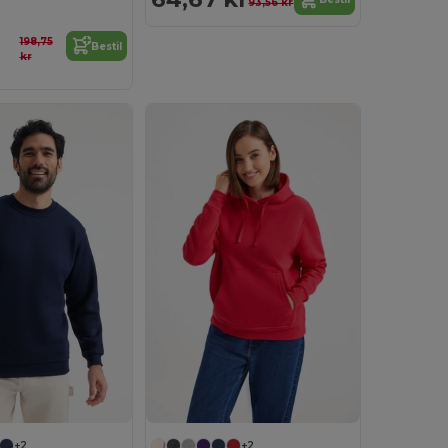
93,56 kr
198,75
Bestil
kr
+2
+2