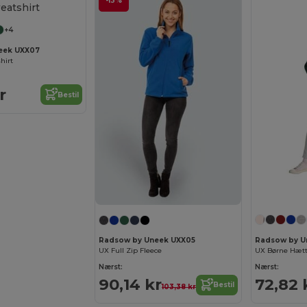
-13%
+4
eek UXX07
hirt
r
Bestil
Radsow by U
Radsow by Uneek UXX05
UX Børne Hætt
UX Full Zip Fleece
Nærst:
Nærst:
72,82 
90,14 kr
Bestil
103,38 kr