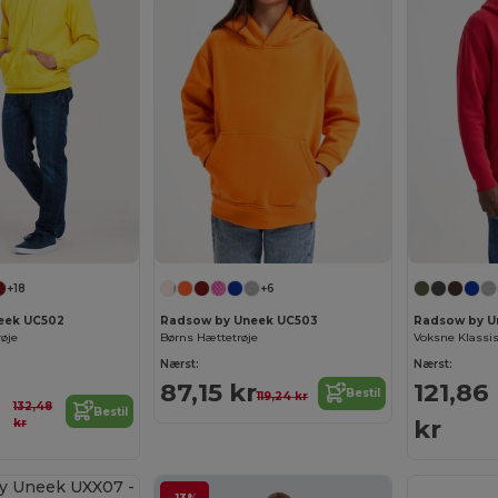
+18
+6
eek UC502
Radsow by Uneek UC503
Radsow by U
røje
Børns Hættetrøje
Voksne Klassis
Nærst:
Nærst:
87,15 kr
121,86
Bestil
119,24 kr
132,48
Bestil
kr
kr