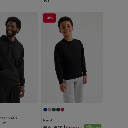
kr
-31%
neek UC517
Nærst:
trøje
64,67 kr
Bestil