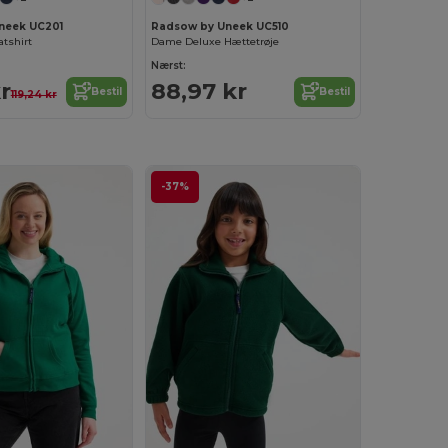
neek UC201
Radsow by Uneek UC510
tshirt
Dame Deluxe Hættetrøje
Nærst:
r
88,97 kr
Bestil
Bestil
119,24 kr
-37%