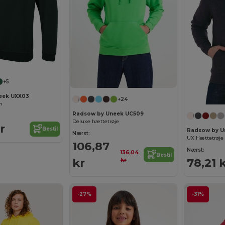
+5
eek UXX03
+24
n
Radsow by Uneek UC509
Deluxe hættetrøje
r
Bestil
Radsow by U
Nærst:
UX Hættetrøje
106,87
Nærst:
136,04
Bestil
kr
78,21 
kr
-27%
-31%