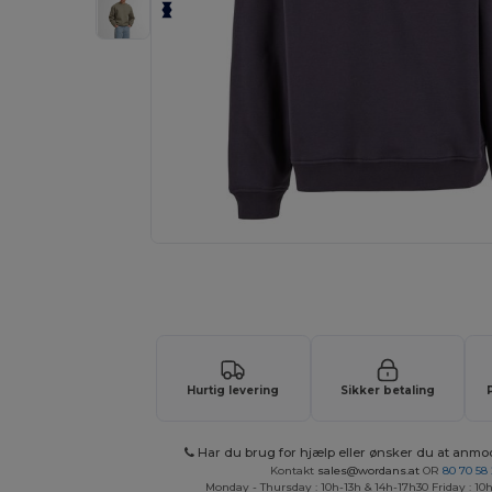
Anmod om et tilpasset tilbud på di
Hurtig levering
Sikker betaling
Har du brug for hjælp eller ønsker du at anmo
Kontakt
sales@wordans.at
OR
80 70 58
Monday - Thursday : 10h-13h & 14h-17h30 Friday : 10h