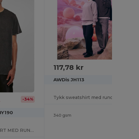
117,78 kr
AWDis JH113
Tykk sweatshirt med rund hals
-34%
r
BY190
340 gsm
SYREVASKET T-SHIRT MED RUND HALS