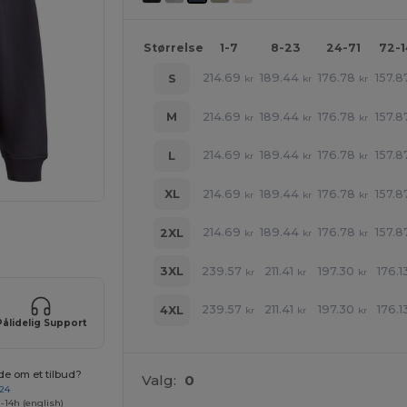
Størrelse
1-7
8-23
24-71
72-
214.69
189.44
176.78
157.8
S
kr
kr
kr
214.69
189.44
176.78
157.8
M
kr
kr
kr
214.69
189.44
176.78
157.8
L
kr
kr
kr
214.69
189.44
176.78
157.8
XL
kr
kr
kr
214.69
189.44
176.78
157.8
2XL
ne produkter
kr
kr
kr
239.57
211.41
197.30
176.1
3XL
kr
kr
kr
239.57
211.41
197.30
176.1
4XL
kr
kr
kr
Pålidelig Support
de om et tilbud?
Valg:
0
 24
-14h (english)