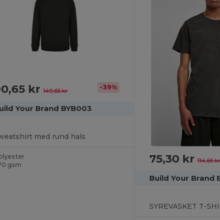
0,65 kr
-39%
149,65 kr
uild Your Brand BYB003
weatshirt med rund hals
75,30 kr
olyester
114,65 k
70 gsm
Build Your Brand 