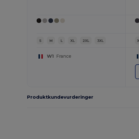
S
M
L
XL
2XL
3XL
W1
France
Produktkundevurderinger