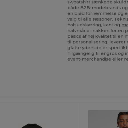
sweatshirt sænkede skuldre
både B2B-modebrands og B
en blød fornemmelse og ekst
valg til alle sæsoner. Tekn
halsudskæring, kant og
ma
halvmåne i nakken for en p
basics af høj kvalitet til e
til personalisering, lever
glatte yderside er specifikt
Tilgængelig til engros og in
event-merchandise eller ret