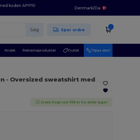
K med koden APP10
Denmark
/
Da
Søg
Spor ordre
Andet
Reklameprodukter
Outlet
Tilpas den!
en
- Oversized sweatshirt med
Gratis fragt ved 999 kr fra dette lager!