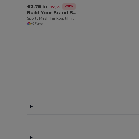
62,78 kr
-28%
87,59 kr
Build Your Brand BY009
Sporty Mesh Tanktop til Træning og Basketball
+2 Farver