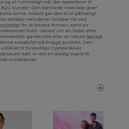
 og et rummeligt snit, der appellerer til
2C-kunder. Den børstede inderside giver
ra varme, hvilket gør den til et pålideligt
iske detaljer inkluderer holdbar rib ved
nchetter
for at bevare formen, samt en
rofessionel finish. Uanset om du leder efter
n minimalistisk garderobe eller et robust
lærred
er denne sweatshirt på begge punkter. Den
 udviklet til forskellige trykteknikker.
dividuelt køb, er det en alsidig staple til
ail-kollektioner.