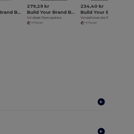
279,29 kr
234,40 kr
Build Your Brand BY391
Build Your Brand BY406
Build Your Brand BY407
Vindtæt fleecejakke
Vindafvisende fleece-bodyvarmer
+4 Farver
+4 Farver