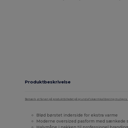
Produktbeskrivelse
Bemærk, at farven på produktbilledet på grund af skærmkalibrering muligvis ik
Blød børstet inderside for ekstra varme
Moderne oversized pasform med sænkede 
Halvmåne i nakken til professionel brandin