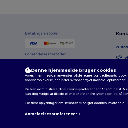
Neutral
(3)
NEW MORNING STUDIOS
(5)
Pen Duick
(73)
Premier
(1)
Kont
Betalingsmetoder
Proact
(15)
custo
Promodoro
(11)
Forsendelsesmetoder
H
8
Radsow by Uneek
(7)
M
Denne hjemmeside bruger cookies
Regatta
(70)
Vores hjemmeside anvender både egne og tredjeparts cookies
O
browseroplevelse, herunder skræddersyet indhold, optimerede 
Result
(140)
Du kan administrere dine cookie-præferencer når som helst. Nø
kan dog vælge at tillade eller blokere andre typer cookies, såso
Result Core
(11)
2026. Alle rettigheder forbeholdes
For flere oplysninger om, hvordan vi bruger cookies, hvordan du
Result Safe-Guard
(1)
Vilkår og Betingelser
|
Tilpasset politik
|
Fortrolighedsp
Anmeldelsespræferencer
Result Urban
(1)
Result Work-Guard
(1)