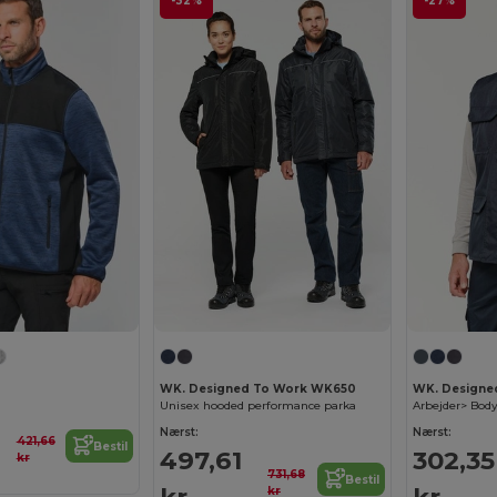
-32%
-27%
WK. Designed To Work WK650
WK. Designe
Unisex hooded performance parka
Arbejder> Bod
Nærst:
Nærst:
421,66
Bestil
497,61
302,35
kr
731,68
Bestil
kr