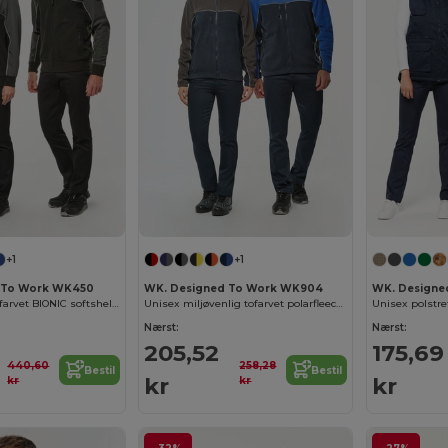
+1
+1
 To Work WK450
WK. Designed To Work WK904
WK. Designe
Unisex 3-lags tofarvet BIONIC softshell jakke
Unisex miljøvenlig tofarvet polarfleece jakke
Nærst:
Nærst:
205,52
175,69
440,60
258,28
Bestil
Bestil
kr
kr
kr
kr