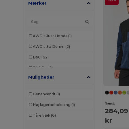
-33%
Mærker
AWDis Just Hoods
(1)
AWDis So Denim
(2)
B&C
(62)
B&C Pro
(1)
Muligheder
Babybugz
(1)
Barents
(7)
Genanvendt
(1)
Black&Match
(2)
Nærst:
Høj lagerbeholdning
(1)
284,09
Brook Taverner
(6)
Tåre væk
(6)
kr
Build Your Brand
(17)