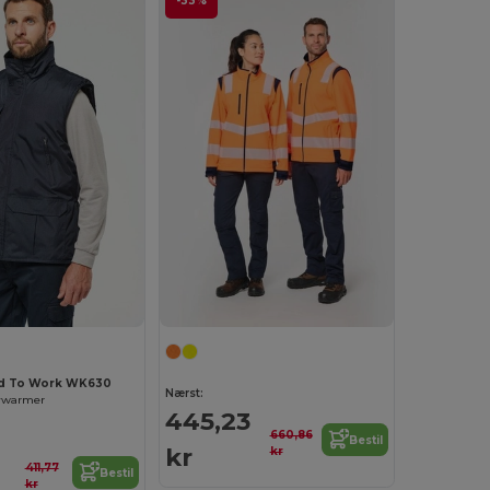
-33%
d To Work WK630
Nærst:
ywarmer
445,23
660,86
Bestil
kr
kr
411,77
Bestil
kr