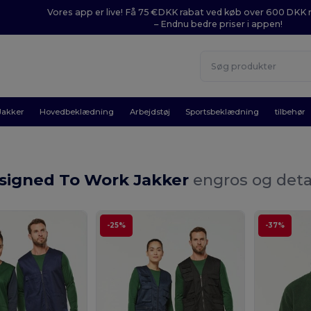
Vores app er live! Få 75 €DKK rabat ved køb over 600 DK
– Endnu bedre priser i appen!
Jakker
Hovedbeklædning
Arbejdstøj
Sportsbeklædning
tilbehør
signed To Work Jakker
engros og deta
-25%
-37%