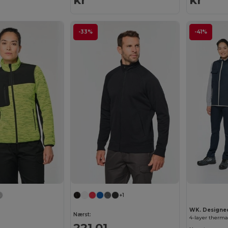
kr
kr
-33%
-41%
+1
WK. Designe
Nærst:
4-layer therm
221,01