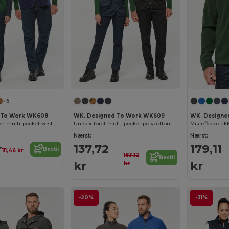
+6
 To Work WK608
WK. Designed To Work WK609
WK. Designe
on multi-pocket vest
Unisex foret multi-pocket polycotton vest
Mikrofleecejak
Nærst:
Nærst:
r
137,72
179,11
Bestil
111,46 kr
183,12
Bestil
kr
kr
kr
-20%
-31%