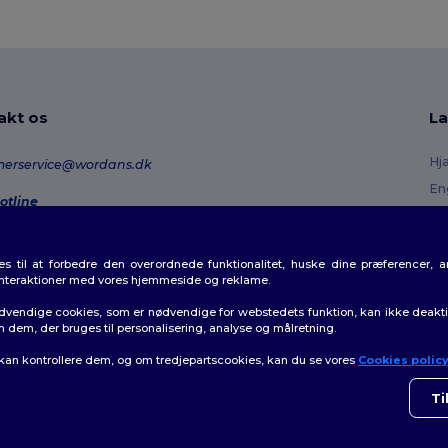
akt os
La
Hj
merservice@wordans.dk
En
otline
Re
0 70 58 24
onday - Thursday : 10h-13h & 14h-17h30 Friday : 10h-14h (english)
Or
 til at forbedre den overordnede funktionalitet, huske dine præferencer, 
Fo
rdresporing
interaktioner med vores hjemmeside og reklame.
Ra
dvendige cookies, som er nødvendige for webstedets funktion, kan ikke deaktiv
m dem, der bruges til personalisering, analyse og målretning.
 kan kontrollere dem, og om tredjepartscookies, kan du se vores
Cookies polic
👋
H
olitik
|
Politik for cookies
|
Sitemap
Hvis 
Ti
som h