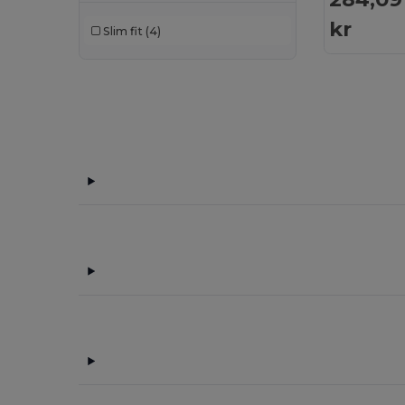
Herock
(13)
kr
Slim fit
(4)
iDeal Basic Brand
(8)
JHK
(8)
Kariban
(78)
Kariban Premium
(7)
Korntex
(1)
Larkwood
(2)
Malfini
(17)
Malfini Premium
(5)
Mustaghata
(16)
Napapijri
(4)
Neoblu
(13)