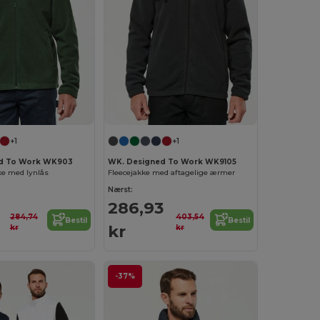
+1
+1
d To Work WK903
WK. Designed To Work WK9105
ke med lynlås
Fleecejakke med aftagelige ærmer
Nærst:
286,93
284,74
403,54
Bestil
Bestil
kr
kr
kr
-37%