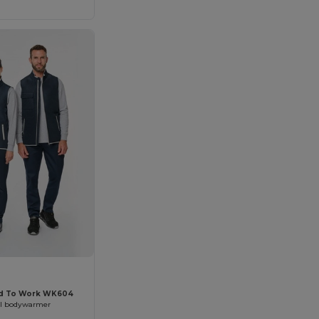
d To Work WK604
al bodywarmer