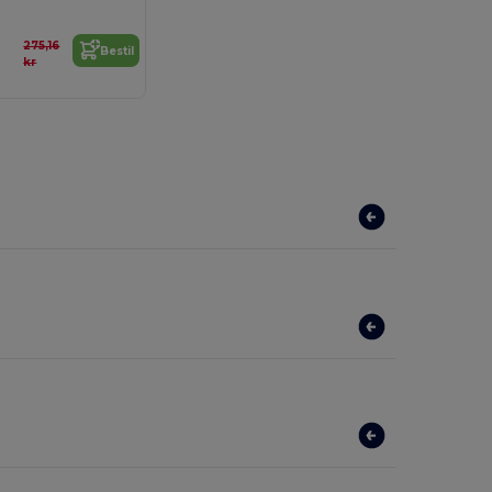
275,16
Bestil
kr