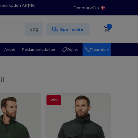
K med koden APP10
Denmark
/
Da
Søg
Spor ordre
Andet
Reklameprodukter
Outlet
Tilpas den!
il
-29%