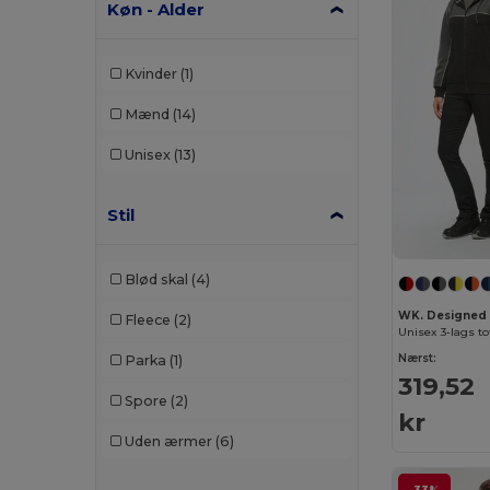
Køn - Alder
Kvinder
(1)
Mænd
(14)
Unisex
(13)
Stil
Blød skal
(4)
WK. Designed
Fleece
(2)
Nærst:
Parka
(1)
319,52
Spore
(2)
kr
Uden ærmer
(6)