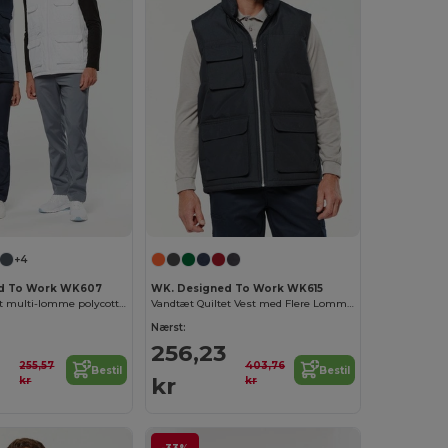
+4
d To Work WK607
WK. Designed To Work WK615
Unisex polstret multi-lomme polycotton vest
Vandtæt Quiltet Vest med Flere Lommer
Nærst:
256,23
255,57
403,76
Bestil
Bestil
kr
kr
kr