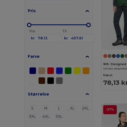
Pris
Fra
Til
kr
kr
Farve
WK. Designed
Unisex polycott
Nærst:
78,13 k
Størrelse
S
M
L
XL
2XL
-27%
3XL
4XL
5XL