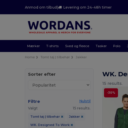
Anmod om tilbud
|
Levering om 24-48h timer
Mærker
T-shirts
Sved og fleece
Tasker
Polo
Home
Tomt tøj | tilbehør
Jakker
WK. De
Sorter efter
15 results.
-30%
Filtre
Nulstil
Valgt
15 results.
Tomt tøj | tilbehør
Jakker
WK. Designed To Work