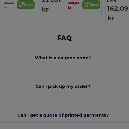
Nærst:
421,66
328,03
Bestil
Bestil
162,09
kr
kr
kr
kr
FAQ
What is a coupon code?
Can I pick up my order?
Can I get a quote of printed garments?