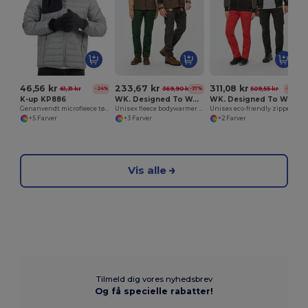
46,56 kr
233,67 kr
311,08 kr
61,31 kr
369,90 kr
509,55 kr
-24%
-37%
-39%
K-up KP886
WK. Designed To Work WK610
WK. Designed To Work WK410
Genanvendt microfleece tørklæde
Unisex fleece bodywarmer with sherpa inner
Unisex eco-friendly zipped two-tone fleece hoodie
+5 Farver
+3 Farver
+2 Farver
Vis alle
Tilmeld dig vores nyhedsbrev
Og få specielle rabatter!