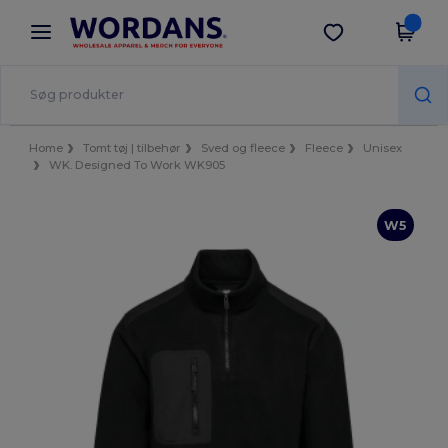
×
Wordans-app
Hent app
Bedre priser i appen!
Home
Tomt tøj | tilbehør
Sved og fleece
Fleece
Unisex
WK. Designed To Work WK905
W5