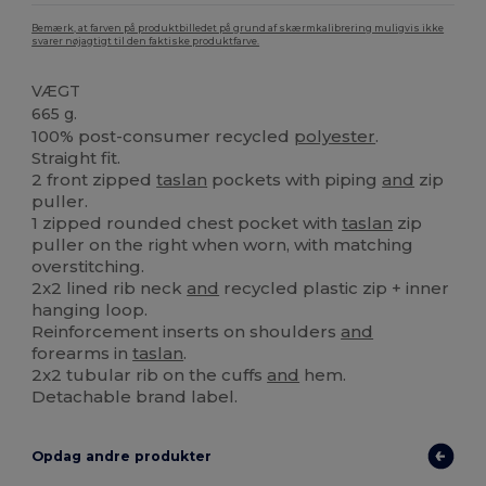
Bemærk, at farven på produktbilledet på grund af skærmkalibrering muligvis ikke
svarer nøjagtigt til den faktiske produktfarve.
VÆGT
665 g.
100% post-consumer recycled
polyester
.
Straight fit.
2 front zipped
taslan
pockets with piping
and
zip
puller.
1 zipped rounded chest pocket with
taslan
zip
puller on the right when worn, with matching
overstitching.
2x2 lined rib neck
and
recycled plastic zip + inner
hanging loop.
Reinforcement inserts on shoulders
and
forearms in
taslan
.
2x2 tubular rib on the cuffs
and
hem.
Detachable brand label.
Opdag andre produkter