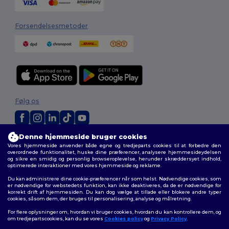
Forsendelsesmetoder
Følg os
Denne hjemmeside bruger cookies
2026. Alle rettigheder forbeholdes
Vores hjemmeside anvender både egne og tredjeparts cookies til at forbedre den
Vilkår og Betingelser
|
Tilpasset politik
|
Fortrolighedspolitik
|
Politik for
overordnede funktionalitet, huske dine præferencer, analysere hjemmesideydelsen
cookies
|
Sitemap
og sikre en smidig og personlig browseroplevelse, herunder skræddersyet indhold,
optimerede interaktioner med vores hjemmeside og reklame.
Du kan administrere dine cookie-præferencer når som helst. Nødvendige cookies, som
er nødvendige for webstedets funktion, kan ikke deaktiveres, da de er nødvendige for
korrekt drift af hjemmesiden. Du kan dog vælge at tillade eller blokere andre typer
cookies, såsom dem, der bruges til personalisering, analyse og målretning.
For flere oplysninger om, hvordan vi bruger cookies, hvordan du kan kontrollere dem, og
om tredjepartscookies, kan du se vores
Cookies policy
og
Privacy Policy
.