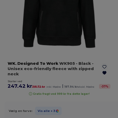
WK. Designed To Work
WK905
- Black
-
Unisex eco-friendly fleece with zipped
neck
Starter ved
247.42 kr
|
-
37
%
391.72 kr
inkl. Mødre
197.94 kr
ekskl. Mødre
Gratis fragt ved 999 kr fra dette lager!
Vælg en farve:
Vis alle
+ 3