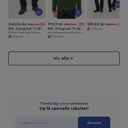
245,24 kr
179,11 kr
159,69 kr
359,24 kr
284,74 kr
236,95 kr
-32%
-37%
-33%
WK. Designed To Work WK795
WK. Designed To Work WK903
+2 Farver
Bukser med flere lommer
Mikrofleecejakke med lynlås
+3 Farver
+7 Farver
Vis alle
Tilmeld dig vores nyhedsbrev
Og få specielle rabatter!
Abonner