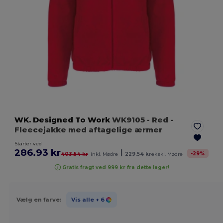
WK. Designed To Work
WK9105
- Red
-
Fleecejakke med aftagelige ærmer
Starter ved
286.93 kr
|
-
29
%
403.54 kr
inkl. Mødre
229.54 kr
ekskl. Mødre
Gratis fragt ved 999 kr fra dette lager!
Vælg en farve:
Vis alle
+ 6