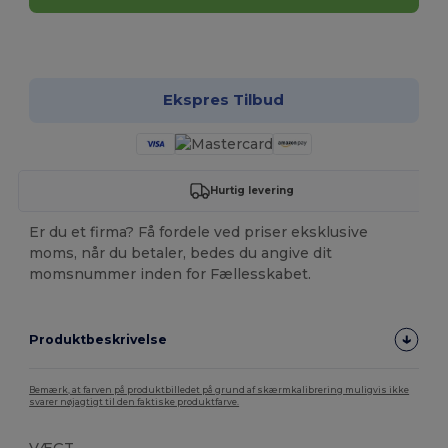
Tilpas det!
Ekspres Tilbud
Hurtig levering
Er du et firma? Få fordele ved priser eksklusive
moms, når du betaler, bedes du angive dit
momsnummer inden for Fællesskabet.
Produktbeskrivelse
Bemærk, at farven på produktbilledet på grund af skærmkalibrering muligvis ikke
svarer nøjagtigt til den faktiske produktfarve.
VÆGT