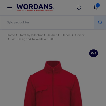
×
Wordans-app
Hent app
Bedre priser i appen!
Home
Tomt tøj | tilbehør
Jakker
Fleece
Unisex
WK. Designed To Work WK9105
W5