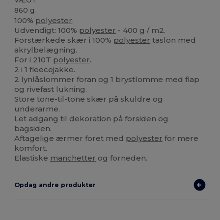
860 g.
100%
polyester
.
Udvendigt: 100%
polyester
- 400 g / m2.
Forstærkede skær i 100%
polyester
taslon med
akrylbelægning.
For i 210T
polyester
.
2 i 1 fleecejakke.
2 lynlåslommer foran og 1 brystlomme med flap
og rivefast lukning.
Store tone-til-tone skær på skuldre og
underarme.
Let adgang til dekoration på forsiden og
bagsiden.
Aftagelige ærmer foret med
polyester
for mere
komfort.
Elastiske
manchetter
og forneden.
Opdag andre produkter