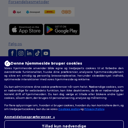
Forsendelsesmetoder
Følg os
Denne hjemmeside bruger cookies
2026. Alle rettigheder forbeholdes
Vores hjemmeside anvender både egne og tredjeparts cookies til at forbedre den
Vilkår og Betingelser
|
Tilpasset politik
|
Fortrolighedspolitik
|
Politik for
overordnede funktionalitet, huske dine præferencer, analysere hjemmesideydelsen
cookies
|
Sitemap
og sikre en smidig og personlig browseroplevelse, herunder skræddersyet indhold,
optimerede interaktioner med vores hjemmeside og reklame.
Du kan administrere dine cookie-præferencer når som helst. Nødvendige cookies, som
er nødvendige for webstedets funktion, kan ikke deaktiveres, da de er nødvendige for
korrekt drift af hjemmesiden. Du kan dog vælge at tillade eller blokere andre typer
cookies, såsom dem, der bruges til personalisering, analyse og målretning.
For flere oplysninger om, hvordan vi bruger cookies, hvordan du kan kontrollere dem, og
om tredjepartscookies, kan du se vores
Cookies policy
og
Privacy Policy
.
Anmeldelsespræferencer
👋
Hej
Hvis du har spørgsmål eller
Tillad kun nødvendige