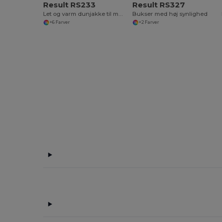
Result RS233
Result RS327
Let og varm dunjakke til mænd
Bukser med høj synlighed
+6 Farver
+2 Farver