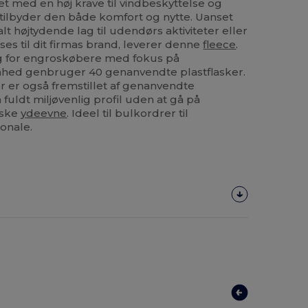
et med en høj krave til vindbeskyttelse og
tilbyder den både komfort og nytte. Uanset
lt højtydende lag til udendørs aktiviteter eller
sses til dit firmas brand, leverer denne
fleece
.
g for engroskøbere med fokus på
nhed genbruger 40 genanvendte plastflasker.
 er også fremstillet af genanvendte
n fuldt miljøvenlig profil uden at gå på
iske
ydeevne
. Ideel til bulkordrer til
onale.