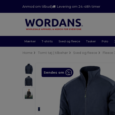
Anmod om tilbud
|
Levering om 24-48h timer
Mærker
T-shirts
Sved og fleece
Tasker
Polo
Home
Tomt tøj | tilbehør
Sved og fleece
Fleece
Sendes om