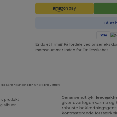
Få et 
Er du et firma? Få fordele ved priser ekskl
momsnummer inden for Fællesskabet.
ke svarer nøjagtigt til den faktiske produktfarve.
Genanvendt tyk fleecejakke
pr. produkt
giver overlegen varme og ho
g albuer
robuste beklædningsgensta
kontrasterende forstærknin