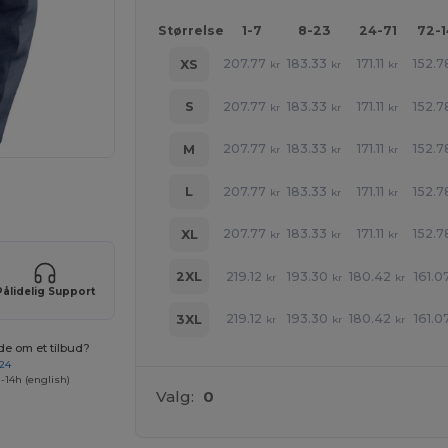
Størrelse
1-7
8-23
24-71
72-
207.77
183.33
171.11
152.7
XS
kr
kr
kr
207.77
183.33
171.11
152.7
S
kr
kr
kr
207.77
183.33
171.11
152.7
M
kr
kr
kr
207.77
183.33
171.11
152.7
L
ne produkter
kr
kr
kr
207.77
183.33
171.11
152.7
XL
kr
kr
kr
219.12
193.30
180.42
161.0
2XL
kr
kr
kr
Pålidelig Support
219.12
193.30
180.42
161.0
3XL
kr
kr
kr
de om et tilbud?
 24
-14h (english)
Valg:
0