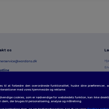
akt os
La
Hj
merservice@wordans.dk
En
otline
Re
0 70 58 24
onday - Thursday : 10h-13h & 14h-17h30 Friday : 10h-14h (english)
Or
 til at forbedre den overordnede funktionalitet, huske dine præferencer, 
Fo
rdresporing
interaktioner med vores hjemmeside og reklame.
Ra
dvendige cookies, som er nødvendige for webstedets funktion, kan ikke deaktiv
m dem, der bruges til personalisering, analyse og målretning.