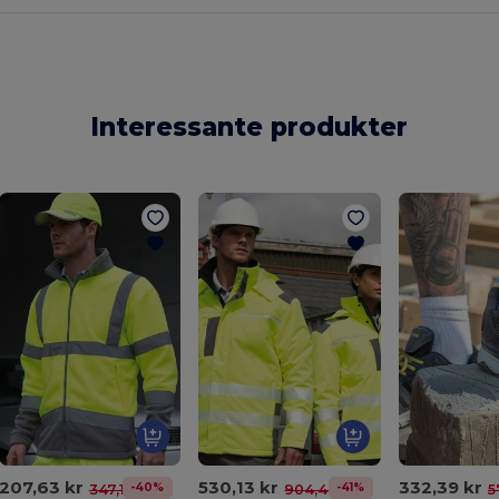
Interessante produkter
207,63 kr
530,13 kr
332,39 kr
-40%
-41%
347,16 kr
904,43 kr
5