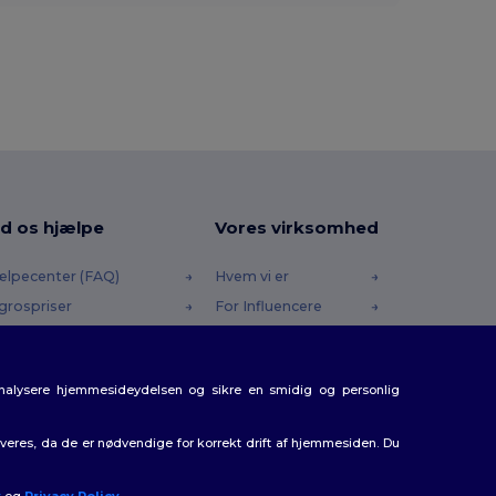
d os hjælpe
Vores virksomhed
ælpecenter (FAQ)
Hvem vi er
grospriser
For Influencere
turneringer & Refusioner
Kontakt os
dliste
Karrierecenter
analysere hjemmesideydelsen og sikre en smidig og personlig
rsendelsesmetoder
batkoder
eres, da de er nødvendige for korrekt drift af hjemmesiden. Du