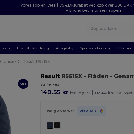
Vores app er live! Få 75 €DKK rabat ved køb over 600 DK
– Endnu bedre priser i appen!
Jakker
Hovedbeklædning
Arbejdstøj
Sportsbeklædning
tilbehør
Unisex
Result RS515X
Result
RS515X
- Flåden
- Genan
W1
Starter ved
140.55 kr
|
inkl. Mødre
112.44 kr
ekskl. Mød
Vælg en farve:
Vis alle
+ 1