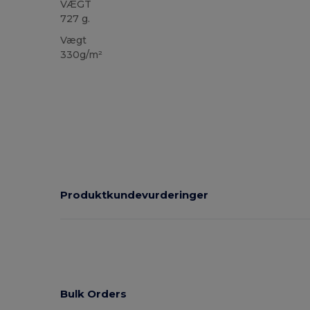
VÆGT
727 g.
Vægt
330g/m²
Produktkundevurderinger
Bulk Orders