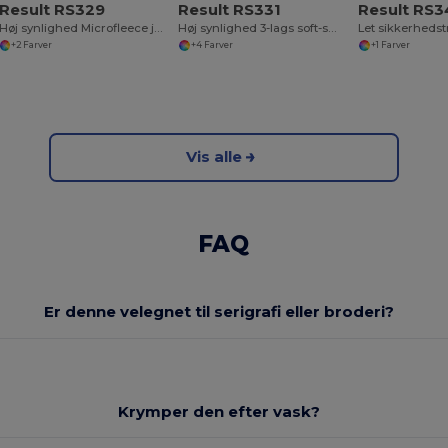
Result RS329
Result RS331
Result RS
Høj synlighed Microfleece jakke
Høj synlighed 3-lags soft-shell jakke
Let sikkerheds
+2 Farver
+4 Farver
+1 Farver
Vis alle
FAQ
Er denne velegnet til serigrafi eller broderi?
Krymper den efter vask?