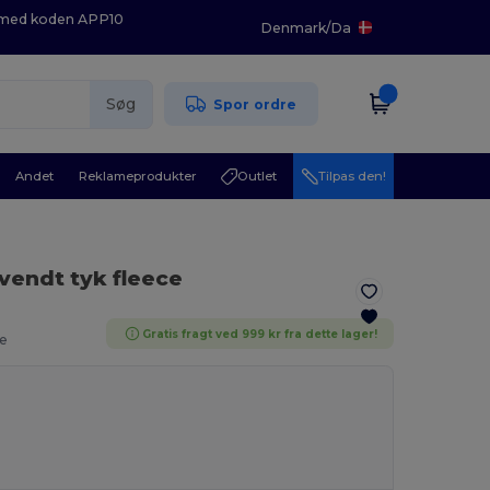
K med koden APP10
Denmark
/
Da
Søg
Spor ordre
Andet
Reklameprodukter
Outlet
Tilpas den!
vendt tyk fleece
Gratis fragt ved 999 kr fra dette lager!
re