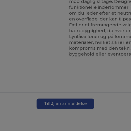
mod daglig slitage. Design
funktionelle inderlommer, 
om du leder efter et neutra
en overflade, der kan tilpa
Det er et fremragende val
bæredygtighed, da hver e
Lynlåse foran og på lommer
materialer, hvilket sikrer e
kompromis med den tekn
byggehold eller eventpers
Tilføj en anmeldelse