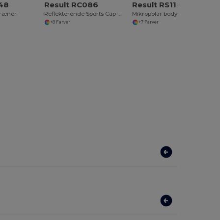
348
Result RC086
Result RS116
træner
Reflekterende Sports Cap med Hurtigtørrende Paneler
Mikropolar bodywarmer
+8 Farver
+7 Farver