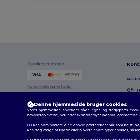
Kont
Betalingsmetoder
custo
Forsendelsesmetoder
H
8
M
Denne hjemmeside bruger cookies
Vores hjemmeside anvender både egne og tredjeparts cookies
O
browseroplevelse, herunder skræddersyet indhold, optimerede 
Du kan administrere dine cookie-præferencer når som helst. Nø
kan dog vælge at tillade eller blokere andre typer cookies, såso
2026. Alle rettigheder forbeholdes