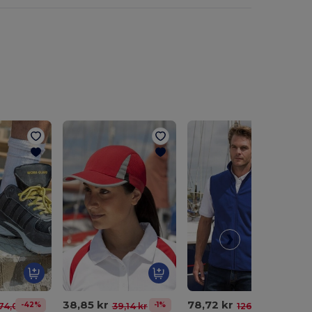
38,85 kr
78,72 kr
-42%
-1%
-38%
74,07 kr
39,14 kr
126,59 kr