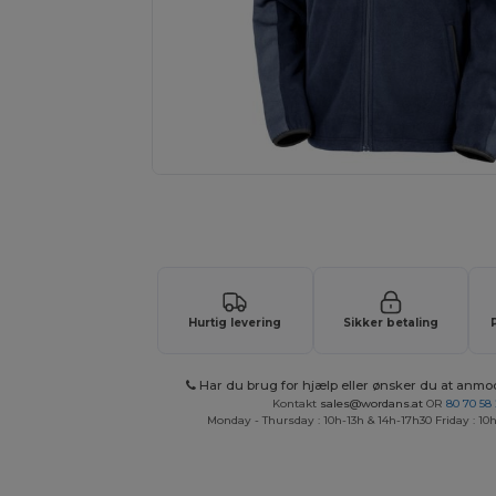
Anmod om et tilpasset tilbud på di
Hurtig levering
Sikker betaling
Har du brug for hjælp eller ønsker du at anmo
Kontakt
sales@wordans.at
OR
80 70 58
Monday - Thursday : 10h-13h & 14h-17h30 Friday : 10h