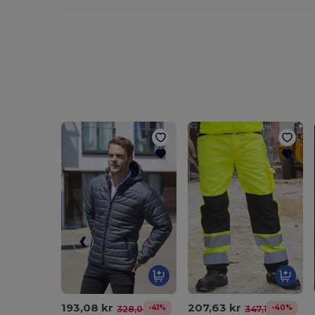
193,08 kr
207,63 kr
-41%
-40%
328,03 kr
347,16 kr