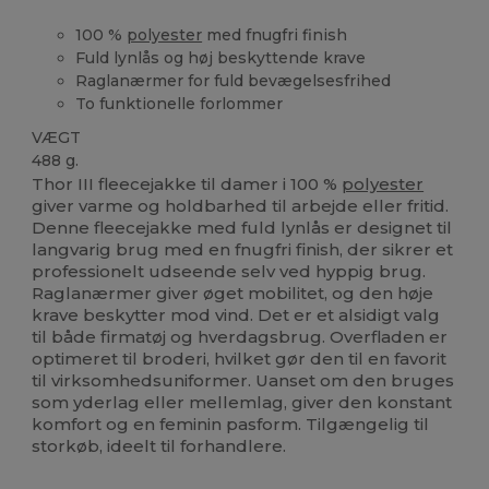
100 %
polyester
med fnugfri finish
Fuld lynlås og høj beskyttende krave
Raglanærmer for fuld bevægelsesfrihed
To funktionelle forlommer
VÆGT
488 g.
Thor III fleecejakke til damer i 100 %
polyester
giver varme og holdbarhed til arbejde eller fritid.
Denne fleecejakke med fuld lynlås er designet til
langvarig brug med en fnugfri finish, der sikrer et
professionelt udseende selv ved hyppig brug.
Raglanærmer giver øget mobilitet, og den høje
krave beskytter mod vind. Det er et alsidigt valg
til både firmatøj og hverdagsbrug. Overfladen er
optimeret til broderi, hvilket gør den til en favorit
til virksomhedsuniformer. Uanset om den bruges
som yderlag eller mellemlag, giver den konstant
komfort og en feminin pasform. Tilgængelig til
storkøb, ideelt til forhandlere.