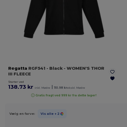
Regatta
RGF541
- Black
- WOMEN'S THOR
III FLEECE
Starter ved
138.73 kr
|
inkl. Mødre
110.98 kr
ekskl. Mødre
Gratis fragt ved 999 kr fra dette lager!
Vælg en farve:
Vis alle
+ 2