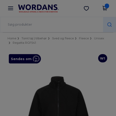
×
Wordans-app
Hent app
Bedre priser i appen!
Home
Tomt tøj | tilbehør
Sved og fleece
Fleece
Unisex
Regatta RGF541
W1
Sendes om