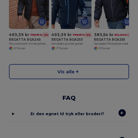
493,39 kr
493,39 kr
383,54 kr
769,91 kr
769,91 kr
612,26 kr
-36%
-36%
-37%
REGATTA RGA245
REGATTA RGA253
REGATTA RGA255
Houndstooth Vinterjakke med Genanvendt Isolering
Vandtæt quiltet jakke
Vandtæt Pilotjakke med Termoguard Isolering
+2 Farver
+7 Farver
+3 Farver
Vis alle
FAQ
Er den egnet til tryk eller broderi?