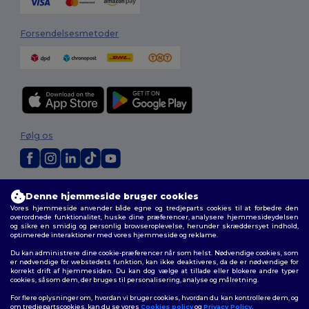
Forsendelsesmetoder
Følg os
2026. Alle rettigheder forbeholdes
Denne hjemmeside bruger cookies
Vilkår og Betingelser
|
Tilpasset politik
|
Fortrolighedspolitik
|
Politik for
Vores hjemmeside anvender både egne og tredjeparts cookies til at forbedre den
cookies
|
Sitemap
overordnede funktionalitet, huske dine præferencer, analysere hjemmesideydelsen
og sikre en smidig og personlig browseroplevelse, herunder skræddersyet indhold,
optimerede interaktioner med vores hjemmeside og reklame.
Du kan administrere dine cookie-præferencer når som helst. Nødvendige cookies, som
er nødvendige for webstedets funktion, kan ikke deaktiveres, da de er nødvendige for
korrekt drift af hjemmesiden. Du kan dog vælge at tillade eller blokere andre typer
cookies, såsom dem, der bruges til personalisering, analyse og målretning.
For flere oplysninger om, hvordan vi bruger cookies, hvordan du kan kontrollere dem, og
om tredjepartscookies, kan du se vores
Cookies policy
og
Privacy Policy
.