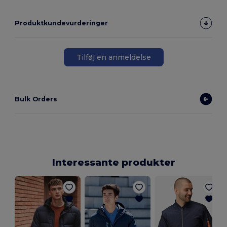
Produktkundevurderinger
Tilføj en anmeldelse
Bulk Orders
Interessante produkter
2