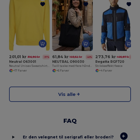
A
201,01 kr
61,84 kr
273,76 kr
316,90 kr
103,52 kr
405,87 kr
-37%
-40%
-33%
Neutral O63001
NEUTRAL O90030
Regatta RGF720
Neutral Unisex Sweatshirt i Økologisk Bomuld
Twill taske med flere håndtag
Strikkeeffekt fleece
+17 Farver
+6 Farver
+4 Farver
Vis alle
FAQ
Er den velegnet til serigrafi eller broderi?