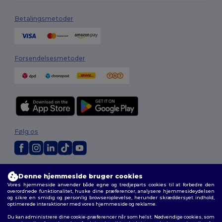
Betalingsmetoder
Forsendelsesmetoder
Følg os
2026. Alle rettigheder forbeholdes
Denne hjemmeside bruger cookies
Vilkår og Betingelser
|
Tilpasset politik
|
Fortrolighedspolitik
|
Politik for
Vores hjemmeside anvender både egne og tredjeparts cookies til at forbedre den
cookies
|
Sitemap
overordnede funktionalitet, huske dine præferencer, analysere hjemmesideydelsen
og sikre en smidig og personlig browseroplevelse, herunder skræddersyet indhold,
optimerede interaktioner med vores hjemmeside og reklame.
Du kan administrere dine cookie-præferencer når som helst. Nødvendige cookies, som