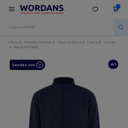
×
Wordans-app
Hent app
Bedre priser i appen!
Home
Tomt tøj | tilbehør
Sved og fleece
Fleece
Unisex
Neutral R73601
W1
Sendes om