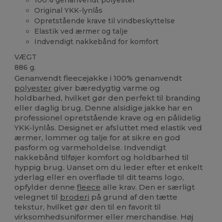
Original YKK-lynlås
Opretstående krave til vindbeskyttelse
Elastik ved ærmer og talje
Indvendigt nakkebånd for komfort
VÆGT
886 g.
Genanvendt fleecejakke i 100% genanvendt
polyester
giver bæredygtig varme og
holdbarhed, hvilket gør den perfekt til branding
eller daglig brug. Denne alsidige jakke har en
professionel opretstående krave og en pålidelig
YKK-lynlås. Designet er afsluttet med elastik ved
ærmer, lommer og talje for at sikre en god
pasform og varmeholdelse. Indvendigt
nakkebånd tilføjer komfort og holdbarhed til
hyppig brug. Uanset om du leder efter et enkelt
yderlag eller en overflade til dit teams logo,
opfylder denne
fleece
alle krav. Den er særligt
velegnet til
broderi
på grund af den tætte
tekstur, hvilket gør den til en favorit til
virksomhedsuniformer eller merchandise. Høj