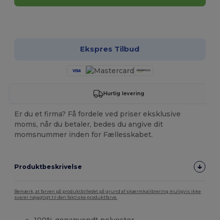
Tilpas det!
Ekspres Tilbud
Hurtig levering
Er du et firma? Få fordele ved priser eksklusive
moms, når du betaler, bedes du angive dit
momsnummer inden for Fællesskabet.
Produktbeskrivelse
Bemærk, at farven på produktbilledet på grund af skærmkalibrering muligvis ikke
svarer nøjagtigt til den faktiske produktfarve.
100% genanvendt polyester