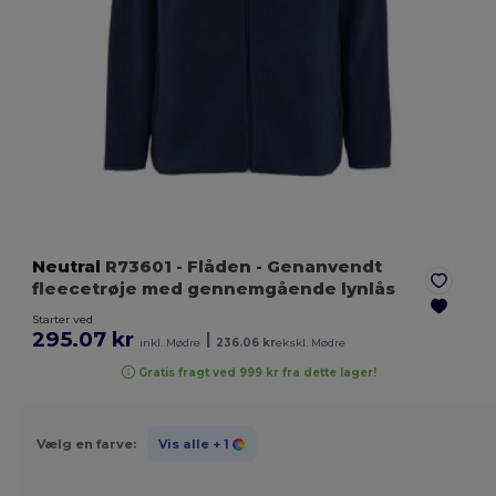
Neutral
R73601
- Flåden
- Genanvendt
fleecetrøje med gennemgående lynlås
Starter ved
295.07 kr
|
inkl. Mødre
236.06 kr
ekskl. Mødre
Gratis fragt ved 999 kr fra dette lager!
Vælg en farve:
Vis alle
+ 1