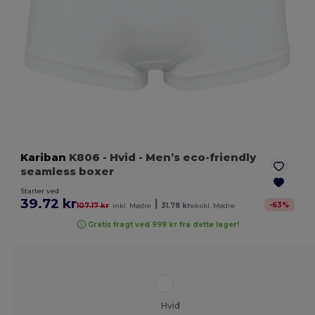
Kariban
K806
- Hvid
- Men’s eco-friendly
seamless boxer
Starter ved
39.72 kr
|
-
63
%
107.17 kr
inkl. Mødre
31.78 kr
ekskl. Mødre
Gratis fragt ved 999 kr fra dette lager!
Hvid