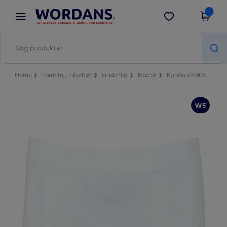
×
Wordans-app
Hent app
Bedre priser i appen!
Home
Tomt tøj | tilbehør
Undertøj
Mænd
Kariban K806
W5