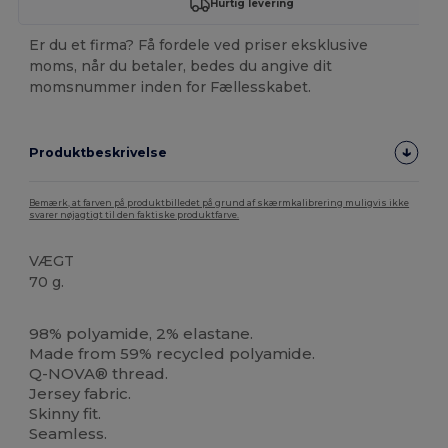
Hurtig levering
Er du et firma? Få fordele ved priser eksklusive
moms, når du betaler, bedes du angive dit
momsnummer inden for Fællesskabet.
Produktbeskrivelse
Bemærk, at farven på produktbilledet på grund af skærmkalibrering muligvis ikke
svarer nøjagtigt til den faktiske produktfarve.
VÆGT
70 g.
Fremstillet i Italien
Fremstillet i Europa
Tåre væk
98% polyamide, 2% elastane.
Made from 59% recycled polyamide.
Q-NOVA® thread.
Jersey fabric.
Skinny fit.
Seamless.