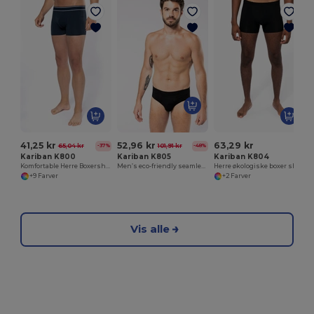
41,25 kr
52,96 kr
63,29 kr
65,04 kr
101,91 kr
-37%
-48%
Kariban K800
Kariban K805
Kariban K804
Komfortable Herre Boxershorts i Bomuld
Men’s eco-friendly seamless brief
Herre økologiske boxer shorts
+9 Farver
+2 Farver
Vis alle