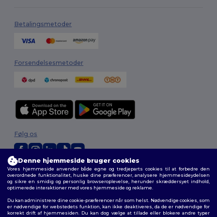
Betalingsmetoder
Forsendelsesmetoder
Følg os
Denne hjemmeside bruger cookies
Vores hjemmeside anvender både egne og tredjeparts cookies til at forbedre den
2026. Alle rettigheder forbeholdes
overordnede funktionalitet, huske dine præferencer, analysere hjemmesideydelsen
Vilkår og Betingelser
|
Tilpasset politik
|
Fortrolighedspolitik
|
Politik for
og sikre en smidig og personlig browseroplevelse, herunder skræddersyet indhold,
cookies
|
Sitemap
optimerede interaktioner med vores hjemmeside og reklame.
Du kan administrere dine cookie-præferencer når som helst. Nødvendige cookies, som
er nødvendige for webstedets funktion, kan ikke deaktiveres, da de er nødvendige for
korrekt drift af hjemmesiden. Du kan dog vælge at tillade eller blokere andre typer