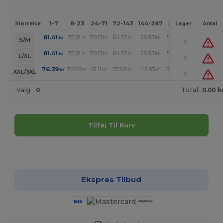
1-7
8-23
24-71
72-143
144-287
288 +
Mere
Størrelse
Lager
Antal
+
81.41
75.81
70.13
64.53
58.93
56.16
kr
kr
kr
kr
kr
kr
S/M
0
+
81.41
75.81
70.13
64.53
58.93
56.16
kr
kr
kr
kr
kr
kr
L/XL
0
+
76.39
70.28
61.11
55.00
45.83
39.72
kr
kr
kr
kr
kr
kr
XXL/3XL
0
Valg:
0
Total:
0.00 k
Tilføj Til Kurv
Tilpas det!
Ekspres Tilbud