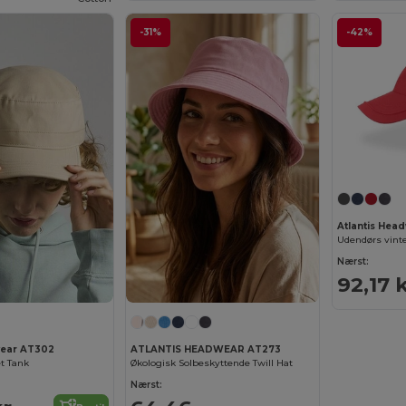
-31%
-42%
Atlantis Hea
Udendørs vint
Nærst:
92,17 
wear AT302
ATLANTIS HEADWEAR AT273
et Tank
Økologisk Solbeskyttende Twill Hat
Nærst: