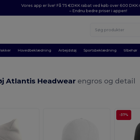
Vores app er live! Få 75 €DKK rabat ved køb over 600 DK
– Endnu bedre priser i appen!
Jakker
Hovedbeklædning
Arbejdstøj
Sportsbeklædning
tilbehør
øj Atlantis Headwear
engros og detail
-37%