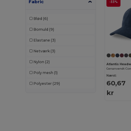
Fabric
-33%
Build Your Brand
(132)
Blød
(6)
CamelBak
(7)
Bomuld
(9)
Carhartt
(12)
Elastane
(3)
Case Logic
(18)
Netværk
(3)
Caterpillar
(2)
Nylon
(2)
CG International
(3)
Atlantis Head
Genanvendt Cor
Poly mesh
(1)
Cherokee
(4)
Nærst:
60,67
Polyester
(29)
Chipolo
(2)
kr
Clubclass
(20)
Craghoppers
(14)
Crocs
(3)
Dickies
(8)