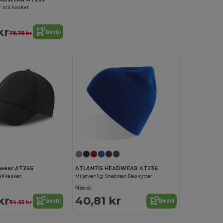
 stil kasket
kr
Bestil
78,79 kr
dwear AT266
ATLANTIS HEADWEAR AT236
llkasket
Miljøvenlig Snebræt Beskytter
Nærst:
kr
40,81 kr
Bestil
Bestil
114,65 kr