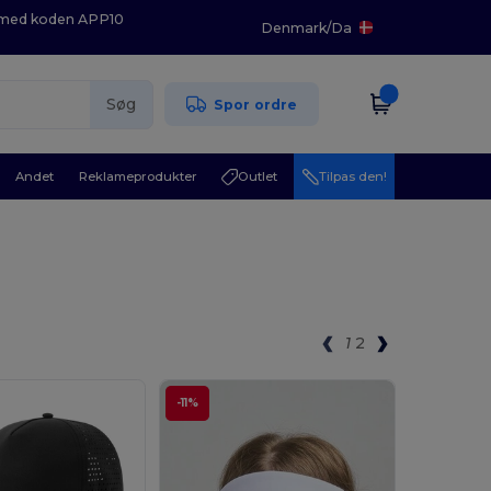
K med koden APP10
Denmark
/
Da
Søg
Spor ordre
Andet
Reklameprodukter
Outlet
Tilpas den!
1
2
-11%