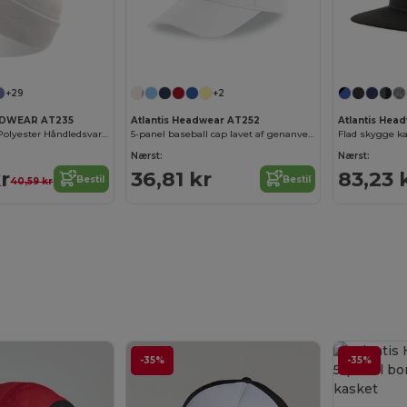
+29
+2
ADWEAR AT235
Atlantis Headwear AT252
Atlantis Hea
Genanvendelig Polyester Håndledsvarmer
5-panel baseball cap lavet af genanvendt polyester
Nærst:
Nærst:
r
36,81 kr
83,23 
Bestil
Bestil
40,59 kr
-35%
-35%