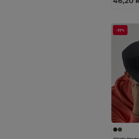
46,20 
EXCD by Promodoro
(5)
Finden & Hales
(18)
-35%
Flexfit
(159)
Front row
(25)
Fruit of the Loom
(175)
Fruit of the Loom Vintage
(4)
GiftRetail
(2553)
Gildan
(112)
Graid™
(2)
Henbury
(61)
Herock
(76)
Herschel
(9)
Atlantis Head