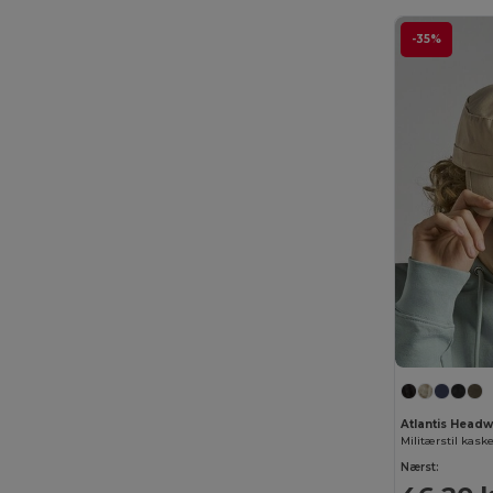
Dickies Medical
(5)
-35%
Digital Transfer
(2)
Ecologie
(8)
Egotier
(1257)
EgotierPro
(973)
Ekston
(10)
Elevate
(25)
Elevate Essentials
(34)
Elevate Life
(51)
Elevate NXT
(46)
Atlantis Head
Estex
(16)
Militærstil kask
Nærst:
Et si on l'appelait Francis
(3)