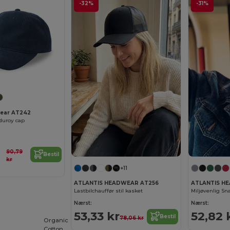
-32%
-31%
wear AT242
duroy cap
90,79
Bestil
kr
+11
ATLANTIS HEADWEAR AT256
ATLANTIS H
Lastbilchauffør stil kasket
Nærst:
Nærst:
53,33 kr
52,82 
Bestil
78,06 kr
Organic
Cotton