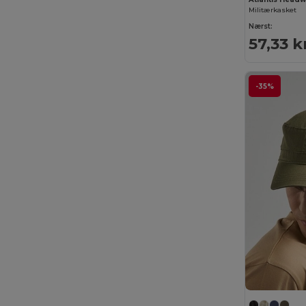
Militærkasket
iDeal Basic Brand
(37)
Nærst:
57,33 k
InfiniteBook
(7)
Jack&Jones
(6)
-35%
JHK
(82)
JournalBooks
(6)
JSP
(22)
Just Cool
(45)
Just T's
(8)
K-up
(180)
Kariban
(402)
Kariban Premium
(53)
Karlowsky
(70)