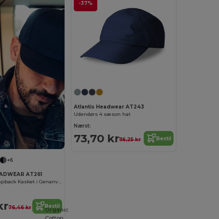
-37%
Atlantis Headwear AT243
Udendørs 4 sæson hat
Nærst:
73,70 kr
Bestil
116,25 kr
+6
EADWEAR AT261
Miljøvenlig Snapback Kasket i Genanvendt Polyester
kr
Bestil
76,46 kr
Organic
Cotton