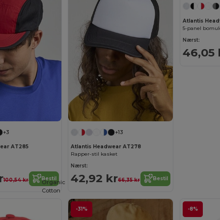
Atlantis Hea
5-panel bomuld
Nærst:
46,05 
+3
+13
wear AT285
Atlantis Headwear AT278
Rapper-stil kasket
Nærst:
r
42,92 kr
Bestil
Bestil
100,54 kr
66,35 kr
Organic
Cotton
-31%
-8%