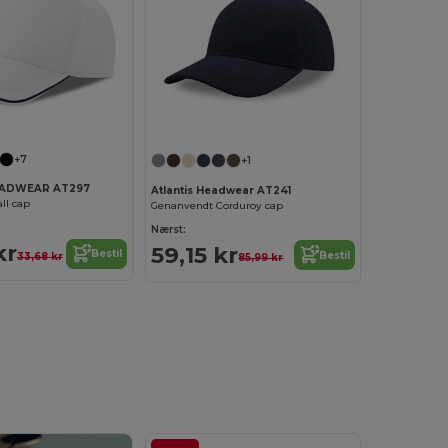
+7
+1
EADWEAR AT297
Atlantis Headwear AT241
ll cap
Genanvendt Corduroy cap
Nærst:
kr
59,15 kr
Bestil
Bestil
33,68 kr
85,99 kr