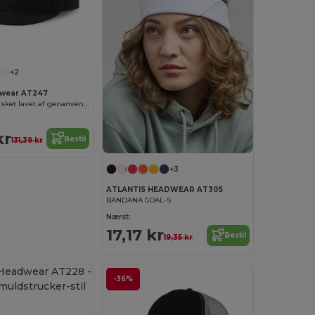
+2
dwear AT247
Flad skygge kasket lavet af genanvendt polyester
kr
Bestil
131,39 kr
+3
ATLANTIS HEADWEAR AT305
BANDANA GOAL-S
Nærst:
17,17 kr
Bestil
19,35 kr
-36%