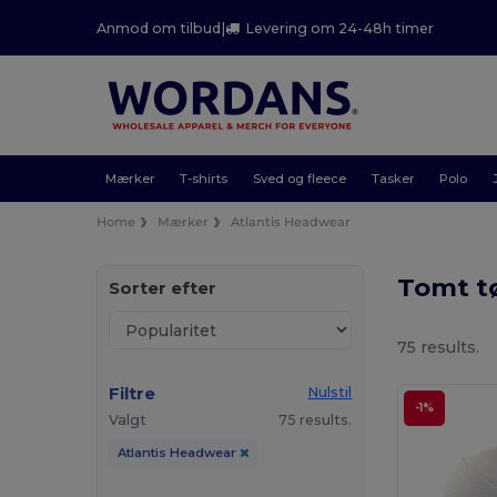
Anmod om tilbud
|
Levering om 24-48h timer
Mærker
T-shirts
Sved og fleece
Tasker
Polo
Home
Mærker
Atlantis Headwear
Tomt t
Sorter efter
75 results.
Filtre
Nulstil
-1%
Valgt
75 results.
Atlantis Headwear