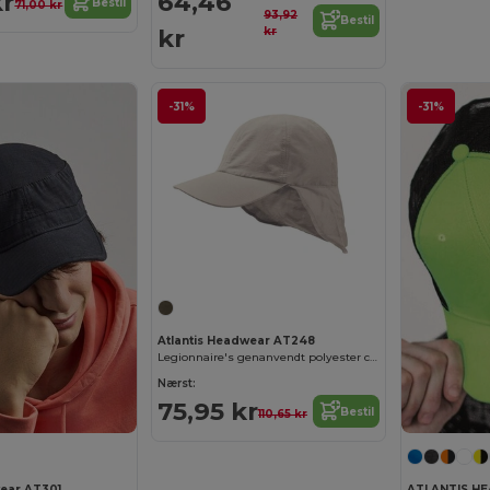
kr
64,46
Bestil
71,00 kr
93,92
Bestil
kr
kr
-31%
-31%
Atlantis Headwear AT248
Legionnaire's genanvendt polyester cap
Nærst:
75,95 kr
Bestil
110,65 kr
wear AT301
ATLANTIS H