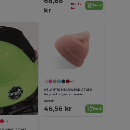
68,68
100,32
Bestil
kr
kr
+3
ATLANTIS HEADWEAR AT250
Recycled polyester beanie
Nærst:
46,56 kr
Bestil
+3
EADWEAR AT263