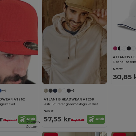
ATLANTIS H
5-panel baseba
Nærst:
30,85 
+4
+5
ADWEAR AT262
ATLANTIS HEADWEAR AT258
yggekasket
Ustruktureret gammeldags kasket
Nærst:
r
57,55 kr
Bestil
Bestil
76,46 kr
83,59 kr
Organic
Cotton