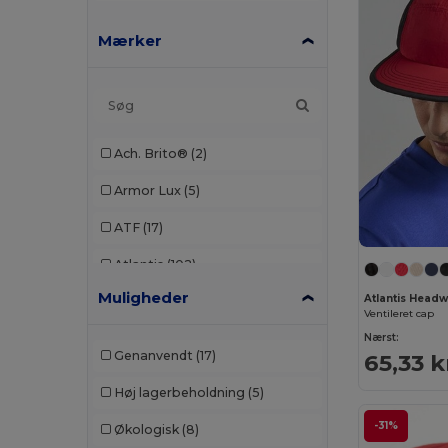
Mærker
Ach. Brito®
(2)
Armor Lux
(5)
ATF
(17)
Atlantis
(102)
Muligheder
Atlantis Head
Atlantis Headwear
(75)
Ventileret cap
Nærst:
AWDis
(40)
Genanvendt
(17)
65,33 k
AWDis Just Hoods
(24)
Høj lagerbeholdning
(5)
AWDis So Denim
(10)
-31%
Økologisk
(8)