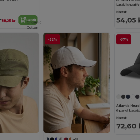
Lastbilchauffør
Nærst:
r
54,05 
Bestil
88,25 kr
Organic
Cotton
-32%
-37%
Atlantis Hea
6-panel baseba
Nærst:
72,60 
+18