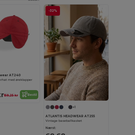
-32%
dwear AT240
erhat med øreklapper
kr
Bestil
159,25 kr
+1
ATLANTIS HEADWEAR AT255
Vintage baseballkasket
Nærst: