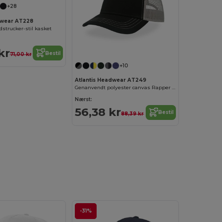
+28
dwear AT228
strucker-stil kasket
kr
Bestil
71,00 kr
+10
Atlantis Headwear AT249
Genanvendt polyester canvas Rapper cap
Nærst:
56,38 kr
Bestil
88,39 kr
-31%