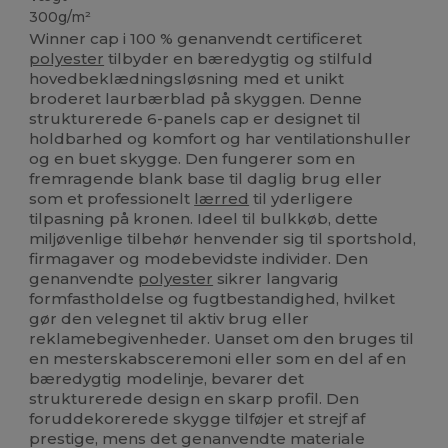
300g/m²
Winner cap i 100 % genanvendt certificeret
polyester
tilbyder en bæredygtig og stilfuld
hovedbeklædningsløsning med et unikt
broderet laurbærblad på skyggen. Denne
strukturerede 6-panels cap er designet til
holdbarhed og komfort og har ventilationshuller
og en buet skygge. Den fungerer som en
fremragende blank base til daglig brug eller
som et professionelt
lærred
til yderligere
tilpasning på kronen. Ideel til bulkkøb, dette
miljøvenlige tilbehør henvender sig til sportshold,
firmagaver og modebevidste individer. Den
genanvendte
polyester
sikrer langvarig
formfastholdelse og fugtbestandighed, hvilket
gør den velegnet til aktiv brug eller
reklamebegivenheder. Uanset om den bruges til
en mesterskabsceremoni eller som en del af en
bæredygtig modelinje, bevarer det
strukturerede design en skarp profil. Den
foruddekorerede skygge tilføjer et strejf af
prestige, mens det genanvendte materiale