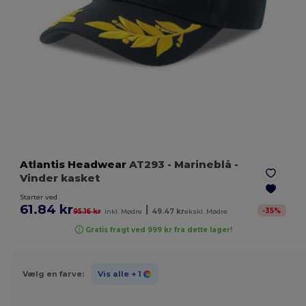
Atlantis Headwear
AT293
- Marineblå
-
Vinder kasket
Starter ved
61.84 kr
|
-
35
%
95.16 kr
inkl. Mødre
49.47 kr
ekskl. Mødre
Gratis fragt ved 999 kr fra dette lager!
Vælg en farve:
Vis alle
+ 1