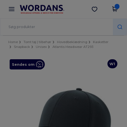
×
Wordans-app
Hent app
Bedre priser i appen!
Home
Tomt tøj | tilbehør
Hovedbeklædning
Kasketter
Snapback
Unisex
Atlantis Headwear AT293
W1
Sendes om