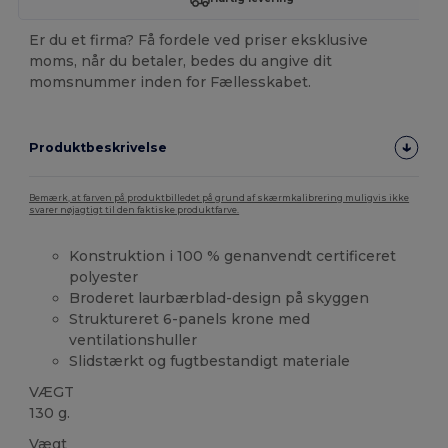
Er du et firma? Få fordele ved priser eksklusive
moms, når du betaler, bedes du angive dit
momsnummer inden for Fællesskabet.
Produktbeskrivelse
Bemærk, at farven på produktbilledet på grund af skærmkalibrering muligvis ikke
svarer nøjagtigt til den faktiske produktfarve.
Konstruktion i 100 % genanvendt certificeret
polyester
Broderet laurbærblad-design på skyggen
Struktureret 6-panels krone med
ventilationshuller
Slidstærkt og fugtbestandigt materiale
VÆGT
130 g.
Vægt