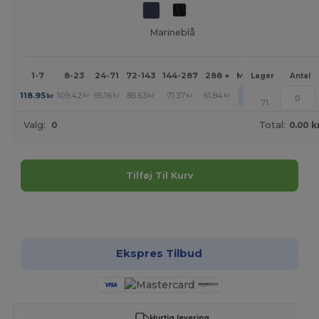
Marineblå
1-7
8-23
24-71
72-143
144-287
288 +
Mere
Lager
Antal
+
118.95
109.42
95.16
85.63
71.37
61.84
kr
kr
kr
kr
kr
kr
71
Valg:
0
Total:
0.00 k
Tilføj Til Kurv
Tilpas det!
Ekspres Tilbud
Hurtig levering