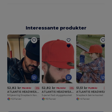
Interessante produkter
R
52,82 kr
52,82 kr
51,51 kr
76,46 kr
76,46 kr
74,86 kr
-31%
-31%
-31%
ATLANTIS HEADWEAR AT261
ATLANTIS HEADWEAR AT262
ATLANTIS HEADWEAR AT275
Miljøvenlig Snapback Kasket i Genanvendt Polyester
5-panel flad skyggekasket
Snapback børne kasket
+12 Farver
+10 Farver
+4 Farver