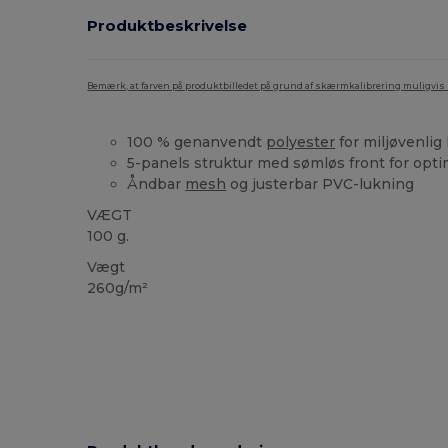
Produktbeskrivelse
Bemærk, at farven på produktbilledet på grund af skærmkalibrering muligvis ik
100 % genanvendt
polyester
for miljøvenlig
5-panels struktur med sømløs front for opti
Åndbar
mesh
og justerbar PVC-lukning
VÆGT
100 g.
Vægt
260g/m²