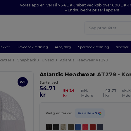
Vores app er live! Få 75 €DKK rabat ved køb over 600 DK
– Endnu bedre priser i appen!
Jakker
Hovedbeklædning
Arbejdstøj
Sportsbeklædning
tilbehør
ketter
Snapback
Unisex
Atlantis Headwear AT279
Atlantis Headwear
AT279
- Ko
W1
Starter ved
54.71
84.24
inkl.
43.77
ekskl
kr
|
kr
Mødre
kr
Mød
Vælg en farve:
Vis alle
+ 7