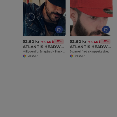
52,82 kr
52,82 kr
-31%
-31%
76,46 kr
76,46 kr
ATLANTIS HEADWEAR AT261
ATLANTIS HEADWEAR AT262
Miljøvenlig Snapback Kasket i Genanvendt Polyester
5-panel flad skyggekasket
+12 Farver
+10 Farver