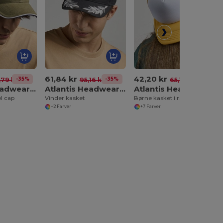
61,84 kr
42,20 kr
-35%
-35%
-35%
,79 kr
95,16 kr
65,11 kr
Atlantis Headwear AT290
Atlantis Headwear AT293
Atlantis Headwear AT310
l cap
Vinder kasket
Børne kasket i rapper-stil
+2 Farver
+7 Farver