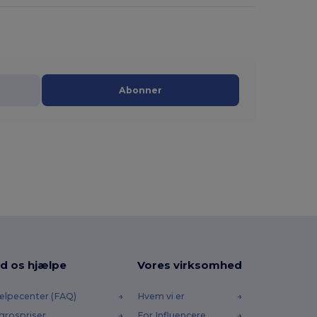
Abonner
d os hjælpe
Vores virksomhed
ælpecenter (FAQ)
Hvem vi er
grospriser
For Influencere