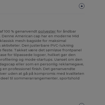
t af 100 % genanvendt
polyester
for åndbar
l. Denne American cap har en moderne Mid
klassisk mesh-bagside for maksimal
 aktiviteter. Den justerbare PVC-lukning
de fleste. Takket være det sømløse frontpanel
ase for tilpassede logoer, hvilket gør den
profilering og mode-startups. Uanset om den
dagscap eller som en personlig reklamegave,
 en professionel finish. Det genanvendte
iativer uden at gå på kompromis med kvaliteten
. Ideel til sommerarrangementer, sportshold