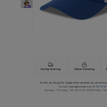
Anmod om et tilpasset tilbud på di
Hurtig levering
Sikker betaling
Har du brug for hjælp eller ønsker du at anmo
Kontakt
sales@wordans.at
OR
80 70 58
Monday - Thursday : 10h-13h & 14h-17h30 Friday : 10h