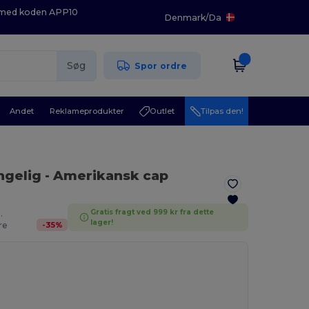
K med koden APP10
Denmark
/
Da
Søg
Spor ordre
Andet
Reklameprodukter
Outlet
Tilpas den!
ngelig
- Amerikansk cap
Gratis fragt ved 999 kr fra dette
.
lager!
-
35
%
re