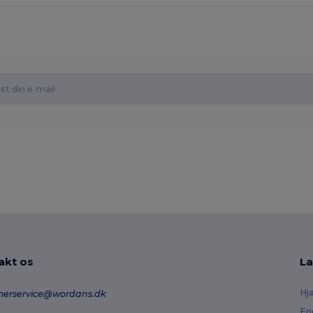
akt os
La
Hj
merservice@wordans.dk
En