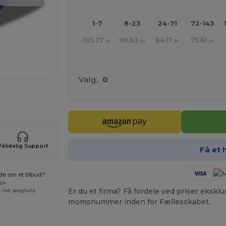
1-7
8-23
24-71
72-143
105.27
96.83
84.17
75.81
kr
kr
kr
kr
Valg:
0
ne produkter
Pålidelig Support
Få et 
de om et tilbud?
 24
Er du et firma? Få fordele ved priser ekskl
-14h (english)
momsnummer inden for Fællesskabet.