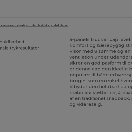
ke svarer nøjagtigt til den faktiske produktfarve.
5-panels trucker cap lave
 holdbarhed
komfort og bæredygtig sti
male trykresultater
Visor med 8 sømme og en 
ventilation under udendørs
sikrer en god pasform til 
er denne cap den ideelle b
populær til både erhvervs
bruges som en enkel hver
tilbyder den holdbarhed og
materiale støtter miljøinit
af en traditionel snapback
og videresalg.