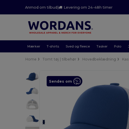
Anmod om tilbud
|
Levering om 24-48h timer
Mærker
T-shirts
Sved og fleece
Tasker
Polo
Home
Tomt tøj | tilbehør
Hovedbeklædning
Kas
Sendes om