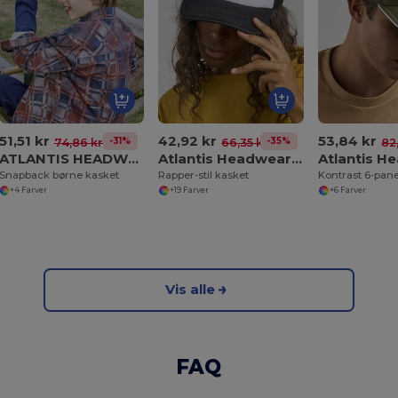
51,51 kr
42,92 kr
53,84 kr
-31%
-35%
74,86 kr
66,35 kr
82
ATLANTIS HEADWEAR AT275
Atlantis Headwear AT278
Snapback børne kasket
Rapper-stil kasket
Kontrast 6-pane
+4 Farver
+19 Farver
+6 Farver
Vis alle
FAQ