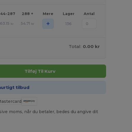
144-287
288 +
Mere
Lager
Antal
+
63.15
54.71
136
kr
kr
Total:
0.00 kr
Tilføj Til Kurv
hurtigt tilbud
usive moms, når du betaler, bedes du angive dit