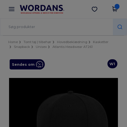
×
Wordans-app
Hent app
Bedre priser i appen!
Home
Tomt tøj | tilbehør
Hovedbeklædning
Kasketter
Snapback
Unisex
Atlantis Headwear AT261
W1
Sendes om