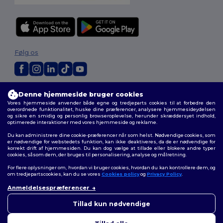
Følg os
2026. Alle rettigheder forbeholdes
Denne hjemmeside bruger cookies
Vilkår og Betingelser
|
Tilpasset politik
|
Fortrolighedspolitik
|
Politik for
Vores hjemmeside anvender både egne og tredjeparts cookies til at forbedre den
cookies
|
Sitemap
overordnede funktionalitet, huske dine præferencer, analysere hjemmesideydelsen
og sikre en smidig og personlig browseroplevelse, herunder skræddersyet indhold,
optimerede interaktioner med vores hjemmeside og reklame.
Du kan administrere dine cookie-præferencer når som helst. Nødvendige cookies, som
er nødvendige for webstedets funktion, kan ikke deaktiveres, da de er nødvendige for
korrekt drift af hjemmesiden. Du kan dog vælge at tillade eller blokere andre typer
cookies, såsom dem, der bruges til personalisering, analyse og målretning.
For flere oplysninger om, hvordan vi bruger cookies, hvordan du kan kontrollere dem, og
om tredjepartscookies, kan du se vores
Cookies policy
og
Privacy Policy
.
Anmeldelsespræferencer
👋
Hej
Hvis du har spørgsmål eller
Tillad kun nødvendige
bekymringer, kan du kontakte
os når som helst. Vores chatbot