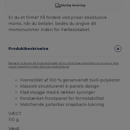
Hurtig levering
Er du et firma? Få fordele ved priser eksklusive
moms, når du betaler, bedes du angive dit
momsnummer inden for Fællesskabet.
Produktbeskrivelse
Bemærk, at farven på produktbilledet på grund af skærmkalibrering muligvis ikke
svarer nøjagtigt til den faktiske produktfarve.
Fremstillet af 100 % genanvendt twill-polyester
Klassisk struktureret 6-panels design
Flad skygge med 6 rækker syninger
Forstærket frontpanel for formstabilitet
Matchende justerbar snapback-lukning
VÆGT
110 g.
Vægt