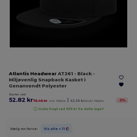
Atlantis Headwear
AT261
- Black
-
Miljøvenlig Snapback Kasket i
Genanvendt Polyester
Starter ved
52.82 kr
|
-
31
%
76.46 kr
inkl. Mødre
42.26 kr
ekskl. Mødre
Gratis fragt ved 999 kr fra dette lager!
Vælg en farve:
Vis alle
+ 11