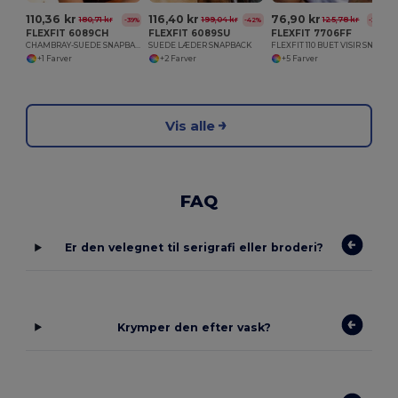
110,36 kr
116,40 kr
76,90 kr
180,71 kr
199,04 kr
125,78 kr
-39%
-42%
-39%
FLEXFIT 6089CH
FLEXFIT 6089SU
FLEXFIT 7706FF
CHAMBRAY-SUEDE SNAPBACK CHAMBRAY
SUEDE LÆDER SNAPBACK
FLEXFIT 110 BUET VISIR SNAPBACK
+1 Farver
+2 Farver
+5 Farver
Vis alle
FAQ
Er den velegnet til serigrafi eller broderi?
Krymper den efter vask?