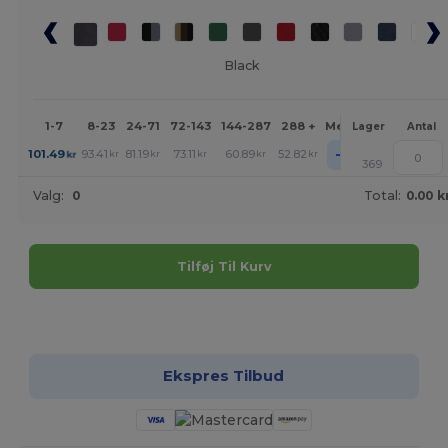
Black
1-7
8-23
24-71
72-143
144-287
288 +
Mere
Lager
Antal
+
101.49
93.41
81.19
73.11
60.89
52.82
kr
kr
kr
kr
kr
kr
369
Valg:
0
Total:
0.00 k
Tilføj Til Kurv
Tilpas det!
Ekspres Tilbud