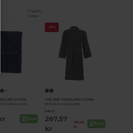
Organic
Cotton
-35%
+1
WELLING OTO30
THE ONE TOWELLING OTOBA
GÆSTEHÅNDKLÆDE
ØKOLOGISK BADEKÅBE
Nærst:
kr
267,57
Bestil
412,42
Bestil
kr
kr