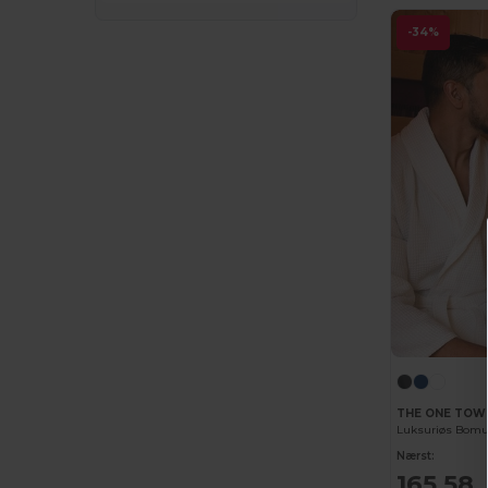
-34%
Build Your Brand
(132)
CamelBak
(7)
Carhartt
(12)
Case Logic
(18)
Caterpillar
(2)
CG International
(3)
Cherokee
(4)
Chipolo
(2)
Clubclass
(20)
Craghoppers
(14)
THE ONE TOW
Crocs
(3)
Nærst:
165,58
Dickies
(8)