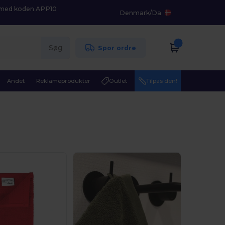
K med koden APP10
Denmark
/
Da
Søg
Spor ordre
Andet
Reklameprodukter
Outlet
Tilpas den!