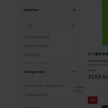
Mærker
Ach. Brito®
(2)
Armor Lux
(5)
ATF
(17)
THE ONE TOW
Atlantis
(102)
Nærst:
Muligheder
Atlantis Headwear
(75)
31,65 k
AWDis
(40)
Fremstillet i Europa
(4)
Organic
AWDis Just Hoods
(24)
Cotton
Økologisk
(6)
AWDis So Denim
(10)
-9%