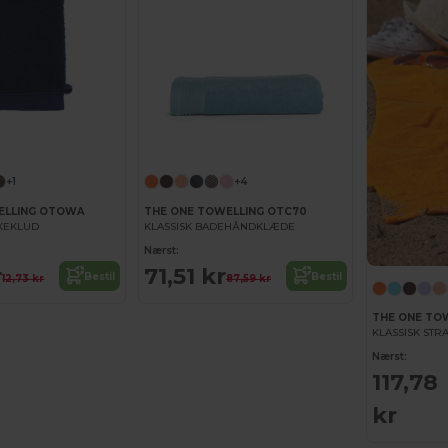
+1
+4
ELLING OTOWA
THE ONE TOWELLING OTC70
SKEKLUD
KLASSISK BADEHÅNDKLÆDE
Nærst:
r
71,51 kr
Bestil
Bestil
12,73 kr
87,59 kr
THE ONE TO
KLASSISK ST
Nærst:
117,78
kr