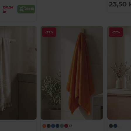
23,50 
120,26
Bestil
kr
-27%
-22%
+2