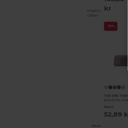
kr
Dickies Medical
(5)
Organic
Cotton
Digital Transfer
(2)
-35%
Ecologie
(8)
Egotier
(1257)
EgotierPro
(973)
Ekston
(10)
Elevate
(25)
Elevate Essentials
(34)
Elevate Life
(51)
THE ONE TOW
ØKOLOGISK HÅ
Elevate NXT
(46)
Nærst:
52,89 k
Estex
(16)
Et si on l'appelait Francis
(3)
Made