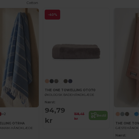
Cotton
-40%
THE ONE TOWELLING OTO70
ØKOLOGISK BADEHÅNDKLÆDE
Nærst:
94,79
158,45
+2
Bestil
kr
kr
ELLING OTRHA
THE ONE TO
HAMAM-HÅNDKLÆDE
GÆSTEHÅNDK
Nærst: