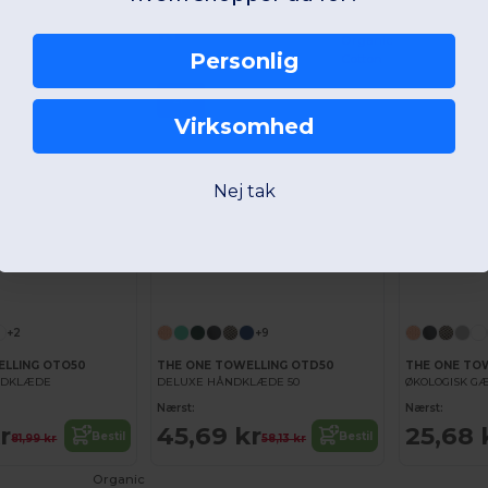
249,97
380,56
Bestil
Bestil
kr
kr
kr
Organic
Personlig
Cotton
-21%
Virksomhed
Nej tak
+2
+9
ELLING OTO50
THE ONE TOWELLING OTD50
THE ONE TO
NDKLÆDE
DELUXE HÅNDKLÆDE 50
ØKOLOGISK 
Nærst:
Nærst:
r
45,69 kr
25,68 
Bestil
Bestil
81,99 kr
58,13 kr
Organic