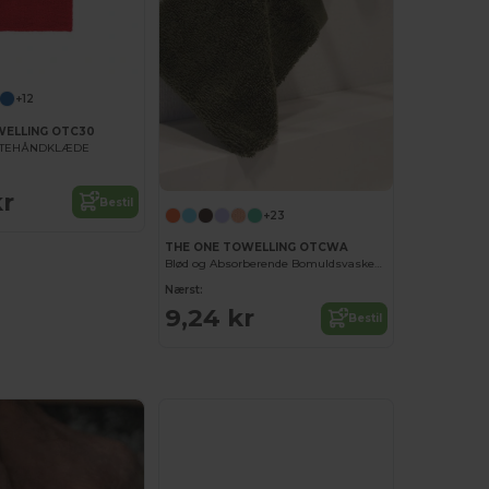
+12
WELLING OTC30
STEHÅNDKLÆDE
kr
Bestil
+23
THE ONE TOWELLING OTCWA
Blød og Absorberende Bomuldsvaskeklud
Nærst:
9,24 kr
Bestil