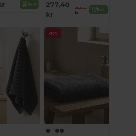
kr
277,40
Bestil
293,76
Bestil
kr
kr
-30%