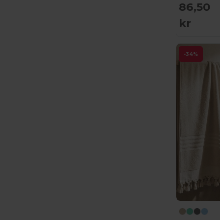
86,50
iDeal Basic Brand
(37)
kr
InfiniteBook
(7)
Jack&Jones
(6)
-34%
JHK
(82)
JournalBooks
(6)
JSP
(22)
Just Cool
(45)
Just T's
(8)
K-up
(180)
Kariban
(402)
Kariban Premium
(53)
Karlowsky
(70)