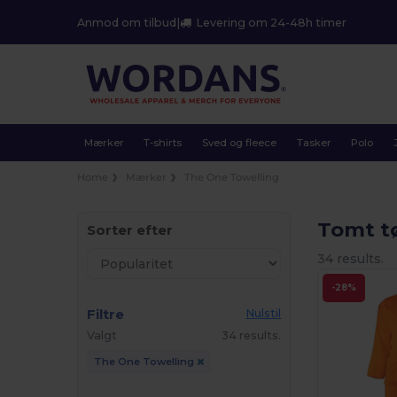
Anmod om tilbud
|
Levering om 24-48h timer
Mærker
T-shirts
Sved og fleece
Tasker
Polo
Home
Mærker
The One Towelling
Tomt t
Sorter efter
34 results.
-28%
Filtre
Nulstil
Valgt
34 results.
The One Towelling