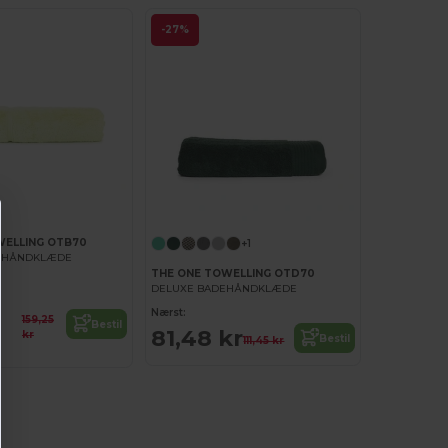
-27%
WELLING OTB70
+1
EHÅNDKLÆDE
THE ONE TOWELLING OTD70
DELUXE BADEHÅNDKLÆDE
Nærst:
159,25
Bestil
81,48 kr
kr
Bestil
111,45 kr