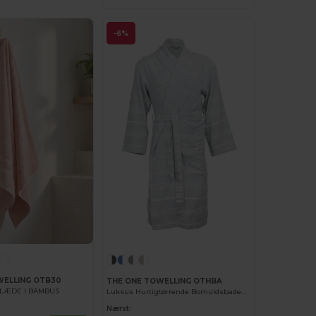
-6%
WELLING OTB30
THE ONE TOWELLING OTHBA
LÆDE I BAMBUS
Luksus Hurtigtørrende Bomuldsbadekåbe
Nærst: