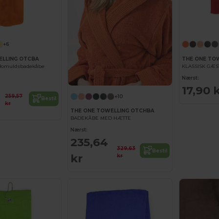
+6
ELLING OTCBA
THE ONE TO
 Bomuldsbadekåbe
KLASSISK GÆ
Nærst:
17,90 
259,57
+10
Bestil
kr
THE ONE TOWELLING OTCHBA
BADEKÅBE MED HÆTTE
Nærst:
235,64
329,63
Bestil
kr
kr