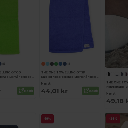
+5
+5
ELLING OTGO
THE ONE TOWELLING OTSP
Blød og Absorberende Golfhåndklæde med Krog
Blød og Absorberende Sportshåndklæde med Krog
THE ONE TOW
Nærst:
r
44,01 kr
Bestil
Bestil
Nærst:
49,18 
-18%
-26%