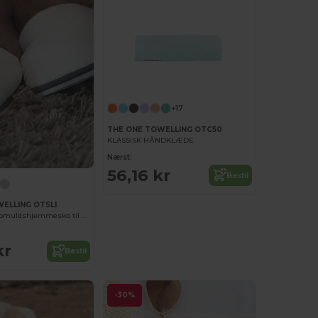
+17
THE ONE TOWELLING OTC50
KLASSISK HÅNDKLÆDE
Nærst:
56,16 kr
Bestil
ELLING OTSLI
Komfortable Bomuldshjemmesko til Daglig Brug
kr
Bestil
-30%