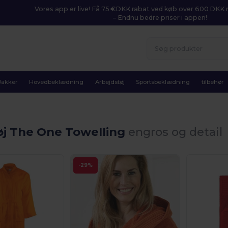
Vores app er live! Få 75 €DKK rabat ved køb over 600 DK
– Endnu bedre priser i appen!
Jakker
Hovedbeklædning
Arbejdstøj
Sportsbeklædning
tilbehør
øj The One Towelling
engros og detail
-29%