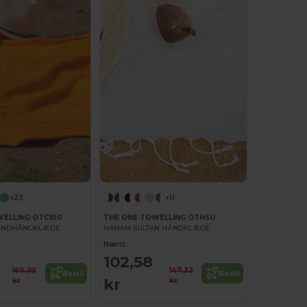
+23
+11
WELLING OTC100
THE ONE TOWELLING OTHSU
RANDHÅNDKLÆDE
HAMAM SULTAN HÅNDKLÆDE
Nærst:
102,58
160,05
147,32
Bestil
Bestil
kr
kr
kr