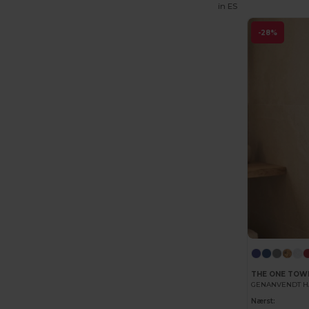
in
ES
EXCD by Promodoro
(5)
-28%
Finden & Hales
(18)
Flexfit
(159)
Front row
(25)
Fruit of the Loom
(175)
Fruit of the Loom Vintage
(4)
GiftRetail
(2553)
Gildan
(112)
Graid™
(2)
Henbury
(61)
Herock
(76)
THE ONE TOW
GENANVENDT 
Herschel
(9)
Nærst: