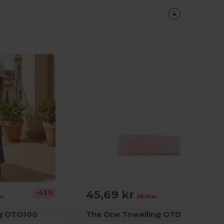
45,69 kr
-43%
-21%
kr
58,13 kr
ng OTO100
The One Towelling OTD50