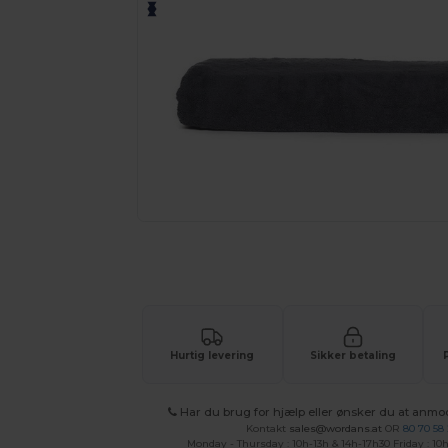
Anmod om et tilpasset tilbud på di
Hurtig levering
Sikker betaling
Har du brug for hjælp eller ønsker du at anmo
Kontakt
sales@wordans.at
OR
80 70 58
Monday - Thursday : 10h-13h & 14h-17h30 Friday : 10h