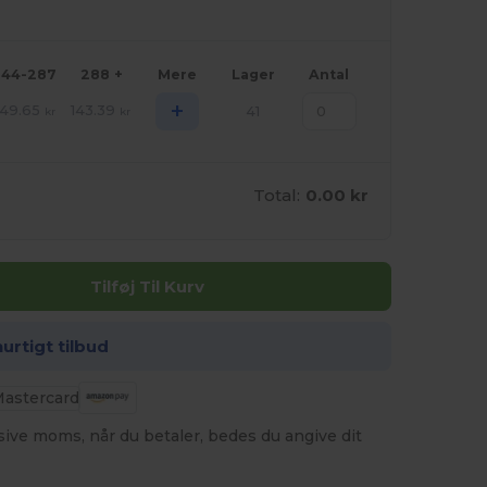
144-287
288 +
Mere
Lager
Antal
+
149.65
143.39
41
kr
kr
Total:
0.00 kr
Tilføj Til Kurv
hurtigt tilbud
usive moms, når du betaler, bedes du angive dit