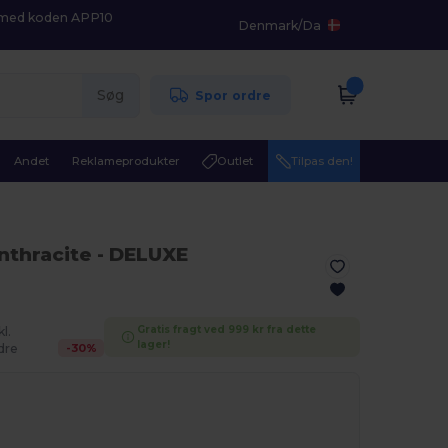
K med koden APP10
Denmark
/
Da
Søg
Spor ordre
Andet
Reklameprodukter
Outlet
Tilpas den!
Anthracite
- DELUXE
Gratis fragt ved 999 kr fra dette
l.
lager!
-
30
%
dre