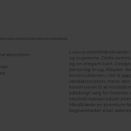
ke svarer nøjagtigt til den faktiske produktfarve.
Luksus strandhåndklæde i
mal absorption
og sugeevne. Dette premi
og en elegant kant. Designe
rder
personlig brug, tilbyder 
hed
Konstruktionen i 100 %
kæ
vandabsorption, mens den
konstrueret til at modstå ind
pålideligt valg for hotell
neutralt basisprodukt eller
håndklæde en premium følel
begivenheder eller videres