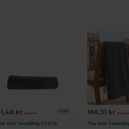
1,48 kr
166,31 kr
-27%
111,45 kr
291,36 
he One Towelling OTD70
The One Towelli