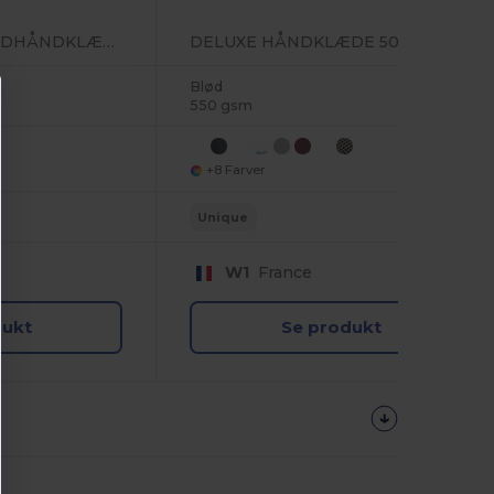
ØKOLOGISK STRANDHÅNDKLÆDE
DELUXE HÅNDKLÆDE 50
Blød
550 gsm
+8 Farver
Unique
W1
France
dukt
Se produkt