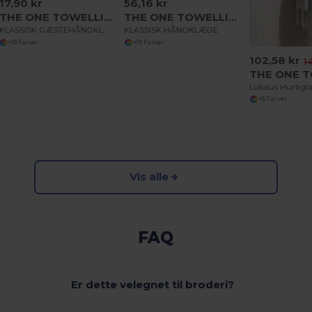
17,90 kr
56,16 kr
THE ONE TOWELLING OTC30
THE ONE TOWELLING OTC50
KLASSISK GÆSTEHÅNDKLÆDE
KLASSISK HÅNDKLÆDE
+18 Farver
+19 Farver
102,58 kr
1
+6 Farver
Vis alle
FAQ
Er dette velegnet til broderi?