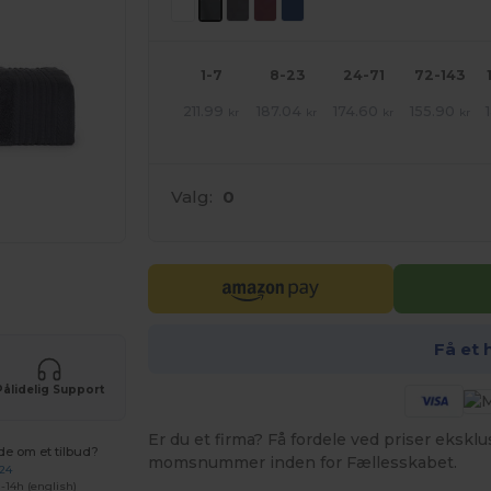
1-7
8-23
24-71
72-143
211.99
187.04
174.60
155.90
kr
kr
kr
kr
Valg:
0
ne produkter
Få et 
Pålidelig Support
Er du et firma? Få fordele ved priser ekskl
de om et tilbud?
momsnummer inden for Fællesskabet.
 24
-14h (english)