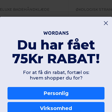
ELUXE BADEHÅNDKLÆDE
lød
50 gsm
550 gsm
+8 Farver
Du har fået
Unique
Unique
75Kr RABAT!
W1
France
W1
France
For at få din rabat, fortæl os:
Se produkt
Se pro
hvem shopper du for?
Personlig
Virksomhed