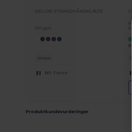
DELUXE STRANDHÅNDKLÆDE
D
B
550 gsm
5
Unique
W1
France
Produktkundevurderinger