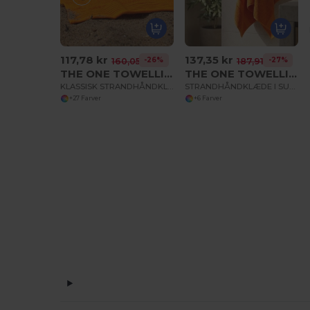
117,78 kr
137,35 kr
-26%
-27%
160,05 kr
187,91 kr
THE ONE TOWELLING OTC100
THE ONE TOWELLING OTC210
KLASSISK STRANDHÅNDKLÆDE
STRANDHÅNDKLÆDE I SUPERSTØRRELSE
+27 Farver
+6 Farver