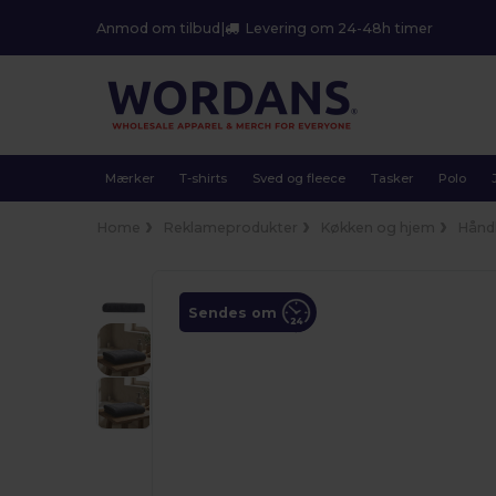
Anmod om tilbud
|
Levering om 24-48h timer
Mærker
T-shirts
Sved og fleece
Tasker
Polo
Home
Reklameprodukter
Køkken og hjem
Hånd
Sendes om