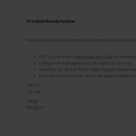
Produktbeskrivelse
Bemærk, at farven på produktbilledet på grund af skærmkalibrering muligvis ik
100 % premium
kæmmet bomuld
for maksi
Integreret hængestrop til praktisk tørring
Vaskbar op til 60 °C for høje hygiejnestanda
Forstærket luksuriøs kant for øget holdbar
VÆGT
1.15 Kg.
Vægt
550g/m²