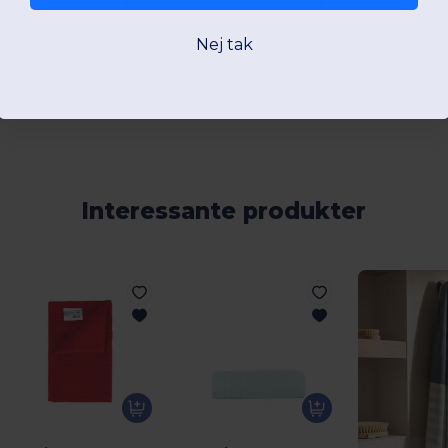
Tilføj en anmeldelse
Nej tak
Interessante produkter