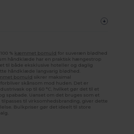
 100 %
kæmmet bomuld
for suveræn blødhed
um håndklæde har en praktisk hængestrop
t til både eksklusive hoteller og daglig
dette håndklæde langvarig blødhed.
mmet bomuld
sikrer maksimal
 forbliver skånsom mod huden. Det er
ustrivask op til 60 °C, hvilket gør det til et
er og spabade. Uanset om det bruges som et
 tilpasses til virksomhedsbranding, giver dette
se. Bulkpriser gør det ideelt til store
alg.