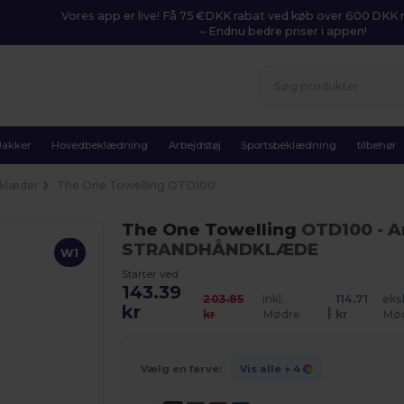
Vores app er live! Få 75 €DKK rabat ved køb over 600 DK
– Endnu bedre priser i appen!
Jakker
Hovedbeklædning
Arbejdstøj
Sportsbeklædning
tilbehør
klæder
The One Towelling OTD100
The One Towelling
OTD100
- 
STRANDHÅNDKLÆDE
W1
Starter ved
143.39
203.85
inkl.
114.71
eksk
kr
|
kr
Mødre
kr
Mø
Vælg en farve:
Vis alle
+ 4