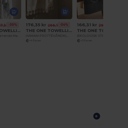
176,35 kr
166,31 kr
-30%
-34%
-43%
47,32 kr
266,70 kr
291,36 kr
THE ONE TOWELLING OTHMA
THE ONE TOWELLING OTHTE
THE ONE TOWELLING OTO100
Luksus Hurtigtørrende Marine Håndklæde
HAMAM-FROTTÉHÅNDKLÆDE
ØKOLOGISK STRANDHÅNDKLÆDE
+4 Farver
+3 Farver