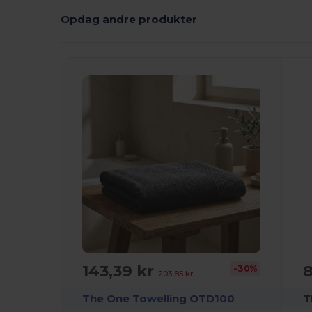
Opdag andre produkter
143,39 kr
8
-30%
203,85 kr
The One Towelling OTD100
T