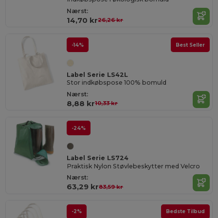
Nærst:
14,70 kr
26,26 kr
-14%
Best Seller
Label Serie LS42L
Stor indkøbspose 100% bomuld
Nærst:
8,88 kr
10,33 kr
-24%
Label Serie LS724
Praktisk Nylon Støvlebeskytter med Velcro
Nærst:
63,29 kr
83,59 kr
-2%
Bedste Tilbud