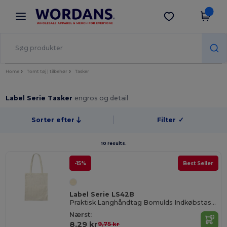
×
Wordans-app
Hent app
Bedre priser i appen!
Home
Tomt tøj | tilbehør
Tasker
Label Serie Tasker
engros og detail
Sorter efter
Filter
✓
10 results.
-15%
Best Seller
Label Serie LS42B
Praktisk Langhåndtag Bomulds Indkøbstaske
Nærst:
8,29 kr
9,75 kr