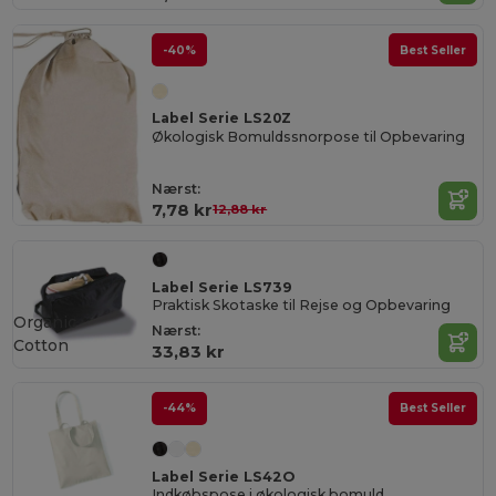
-40%
Best Seller
Label Serie LS20Z
Økologisk Bomuldssnorpose til Opbevaring
Nærst:
7,78 kr
12,88 kr
Label Serie LS739
Praktisk Skotaske til Rejse og Opbevaring
Organic
Nærst:
Cotton
33,83 kr
-44%
Best Seller
Label Serie LS42O
Indkøbspose i økologisk bomuld