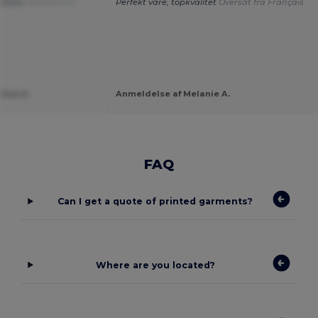
befaler
Oversat fra
Perfekt vare, topkvalitet
Oversat fra Français
line A.
Anmeldelse af Melanie A.
FAQ
Can I get a quote of printed garments?
Where are you located?