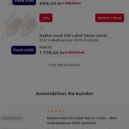
Pack x100
888,00 kr
1 033,05 kr
-14%
Bedste Tilbud
Pakke med 200 Label Serie LS42L
Stor indkøbspose 100% bomuld
Nærst:
Pack x200
1 776,00 kr
2 066,10 kr
Viser alle produkter.
Anmeldelser fra kunder
★ ★ ★ ★ ★
Indkøbspose i
Pakke med 50 Label Serie LS42L - Stor
indkøbspose 100% bomuld