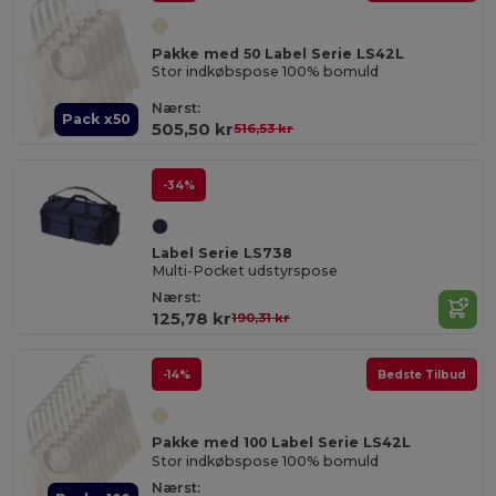
Pakke med 50 Label Serie LS42L
Stor indkøbspose 100% bomuld
Nærst:
Pack x50
505,50 kr
516,53 kr
-34%
Label Serie LS738
Multi-Pocket udstyrspose
Nærst:
125,78 kr
190,31 kr
-14%
Bedste Tilbud
Pakke med 100 Label Serie LS42L
Stor indkøbspose 100% bomuld
Nærst: