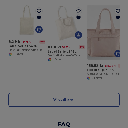
8,29 kr
9,75 kr
-15%
Label Serie LS42B
8,88 kr
10,33 kr
-14%
Praktisk Langhåndtag Bomulds Indkøbstaske
Label Serie LS42L
+1 Farver
Stor indkøbspose 100% bomuld
+1 Farver
158,52 kr
256,37 kr
-38%
Quadra QD303S
STUDIO OVERSIZED TOTE STUDIO OVERSIZED TOTE
+3 Farver
Vis alle
FAQ