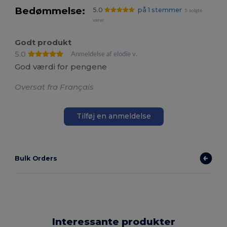
Bedømmelse:
5.0
på 1 stemmer
5 solgte
varer
Godt produkt
5.0
Anmeldelse af elodie v.
God værdi for pengene
Oversat fra Français
Tilføj en anmeldelse
Bulk Orders
Interessante produkter