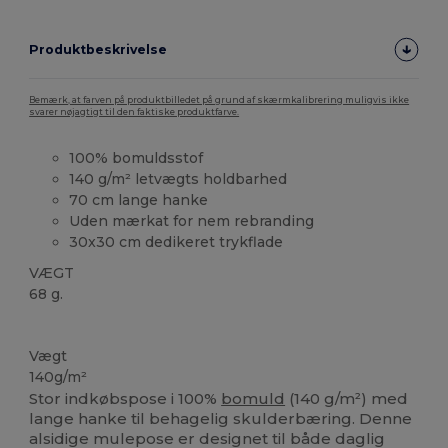
Produktbeskrivelse
Bemærk, at farven på produktbilledet på grund af skærmkalibrering muligvis ikke
svarer nøjagtigt til den faktiske produktfarve.
100% bomuldsstof
140 g/m² letvægts holdbarhed
70 cm lange hanke
Uden mærkat for nem rebranding
30x30 cm dedikeret trykflade
VÆGT
68 g.
Høj lagerbeholdning
Vægt
140g/m²
Stor indkøbspose i 100%
bomuld
(140 g/m²) med
lange hanke til behagelig skulderbæring. Denne
alsidige mulepose er designet til både daglig