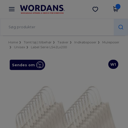
×
Wordans-app
Hent app
Bedre priser i appen!
Home
Tomt tøj | tilbehør
Tasker
Indkøbsposer
Muleposer
Unisex
Label Serie LS42Lx200
W1
Sendes om