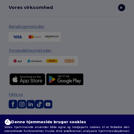
Vores virksomhed
Betalingsmetoder
Forsendelsesmetoder
Følg os
2026. Alle rettigheder forbeholdes
Denne hjemmeside bruger cookies
Vilkår og Betingelser
|
Tilpasset politik
|
Fortrolighedspolitik
|
Politik for
Vores hjemmeside anvender både egne og tredjeparts cookies til at forbedre den
cookies
|
Sitemap
overordnede funktionalitet, huske dine præferencer, analysere hjemmesideydelsen