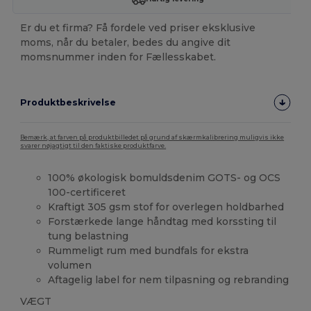
Er du et firma? Få fordele ved priser eksklusive
moms, når du betaler, bedes du angive dit
momsnummer inden for Fællesskabet.
Produktbeskrivelse
Bemærk, at farven på produktbilledet på grund af skærmkalibrering muligvis ikke
svarer nøjagtigt til den faktiske produktfarve.
100% økologisk bomuldsdenim GOTS- og OCS
100-certificeret
Kraftigt 305 gsm stof for overlegen holdbarhed
Forstærkede lange håndtag med korssting til
tung belastning
Rummeligt rum med bundfals for ekstra
volumen
Aftagelig label for nem tilpasning og rebranding
VÆGT