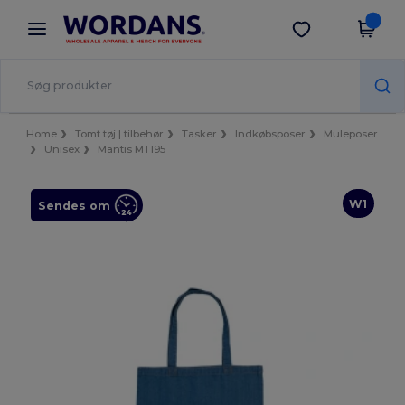
×
Wordans-app
Hent app
Bedre priser i appen!
Home
Tomt tøj | tilbehør
Tasker
Indkøbsposer
Muleposer
Unisex
Mantis MT195
W1
Sendes om