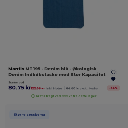
Mantis
MT195
- Denim blå
- Økologisk
Denim Indkøbstaske med Stor Kapacitet
Starter ved
80.75 kr
|
-
34
%
122.58 kr
inkl. Mødre
64.60 kr
ekskl. Mødre
Gratis fragt ved 999 kr fra dette lager!
Størrelsesskema