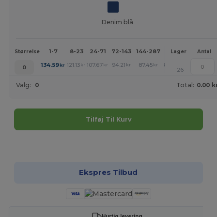
Denim blå
1-7
8-23
24-71
72-143
144-287
288 +
Mere
Størrelse
Lager
Antal
+
134.59
121.13
107.67
94.21
87.45
80.75
kr
kr
kr
kr
kr
kr
0
26
Valg:
0
Total:
0.00 k
Tilføj Til Kurv
Tilpas det!
Ekspres Tilbud
Hurtig levering