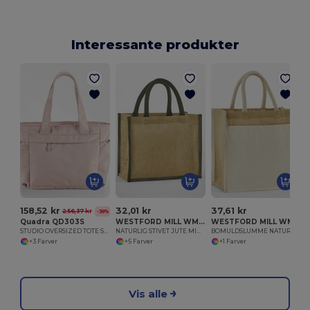
Interessante produkter
158,52 kr
32,01 kr
37,61 kr
256,37 kr
-38%
Quadra QD303S
WESTFORD MILL WM473
WESTFORD MILL WM483
STUDIO OVERSIZED TOTE STUDIO OVERSIZED TOTE
NATURLIG STIVET JUTE MIDI TOTE
BOMULDSLUMME NATURLIG STIVET JUTE
+3 Farver
+5 Farver
+1 Farver
Vis alle