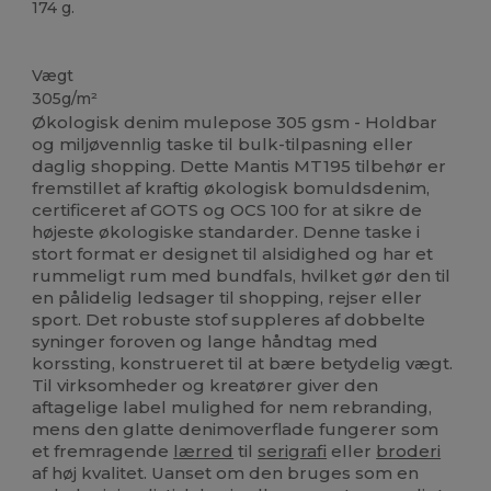
174 g.
Tåre væk
Økologisk
Økologisk
Økologisk
Økologisk
Vægt
305g/m²
Økologisk denim mulepose 305 gsm - Holdbar
og miljøvennlig taske til bulk-tilpasning eller
daglig shopping. Dette Mantis MT195 tilbehør er
fremstillet af kraftig økologisk bomuldsdenim,
certificeret af GOTS og OCS 100 for at sikre de
højeste økologiske standarder. Denne taske i
stort format er designet til alsidighed og har et
rummeligt rum med bundfals, hvilket gør den til
en pålidelig ledsager til shopping, rejser eller
sport. Det robuste stof suppleres af dobbelte
syninger foroven og lange håndtag med
korssting, konstrueret til at bære betydelig vægt.
Til virksomheder og kreatører giver den
aftagelige label mulighed for nem rebranding,
mens den glatte denimoverflade fungerer som
et fremragende
lærred
til
serigrafi
eller
broderi
af høj kvalitet. Uanset om den bruges som en