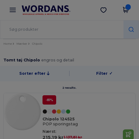
×
Wordans-app
Hent app
Bedre priser i appen!
Home
Mærker
Chipolo
Tomt tøj Chipolo
engros og detail
Sorter efter
Filter
✓
2 results.
-81%
Chipolo 124525
POP sporingstag
Nærst:
215,19 kr
1 137,81 kr