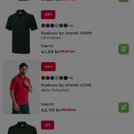
-28%
+4
Radsow by Uneek UXX01
UX Poloen
Nærst:
41,39 kr
57,47 kr
-30%
+6
Radsow by Uneek UC105
Aktiv Poloshirt
Nærst:
42,70 kr
60,89 kr
-31%