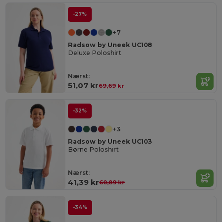
-27%
+7
Radsow by Uneek UC108
Deluxe Poloshirt
Nærst:
51,07 kr
69,69 kr
-32%
+3
Radsow by Uneek UC103
Børne Poloshirt
Nærst:
41,39 kr
60,89 kr
-34%