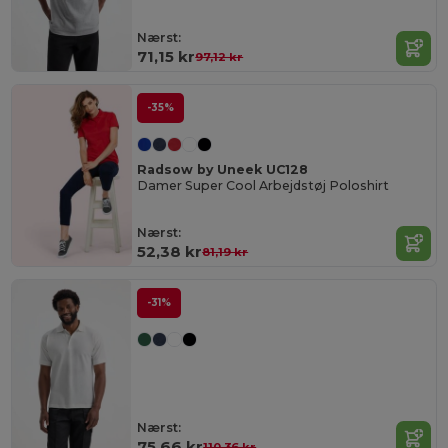
Nærst:
71,15 kr
97,12 kr
-35%
Radsow by Uneek UC128
Damer Super Cool Arbejdstøj Poloshirt
Nærst:
52,38 kr
81,19 kr
-31%
Nærst:
75,66 kr
110,36 kr