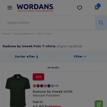
×
Wordans-app
Hent app
Bedre priser i appen!
Home
Tomt tøj | tilbehør
T-shirts
Polo
Radsow by Uneek Polo T-shirts
engros og detail
Sorter efter
Filter
✓
16 results.
-22%
+11
Radsow by Uneek UC101
Klassisk Poloshirt
Nærst:
44,67 kr
57,47 kr