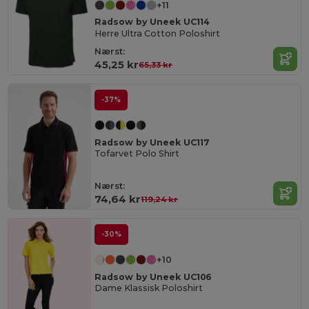
+11
Radsow by Uneek UC114
Herre Ultra Cotton Poloshirt
Nærst:
45,25 kr
65,33 kr
-37%
Radsow by Uneek UC117
Tofarvet Polo Shirt
Nærst:
74,64 kr
119,24 kr
-30%
+10
Radsow by Uneek UC106
Dame Klassisk Poloshirt