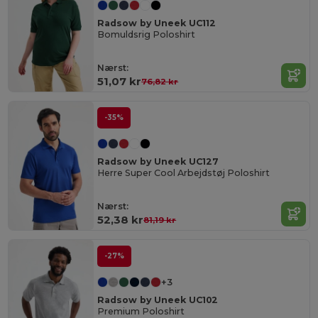
Radsow by Uneek UC112
Bomuldsrig Poloshirt
Nærst:
51,07 kr
76,82 kr
-35%
Radsow by Uneek UC127
Herre Super Cool Arbejdstøj Poloshirt
Nærst:
52,38 kr
81,19 kr
-27%
+3
Radsow by Uneek UC102
Premium Poloshirt