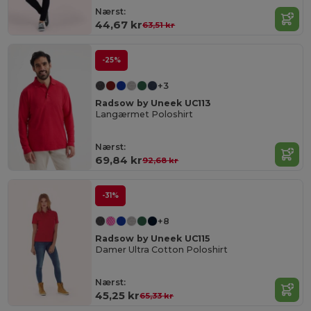
Nærst:
44,67 kr
63,51 kr
-25%
+3
Radsow by Uneek UC113
Langærmet Poloshirt
Nærst:
69,84 kr
92,68 kr
-31%
+8
Radsow by Uneek UC115
Damer Ultra Cotton Poloshirt
Nærst:
45,25 kr
65,33 kr