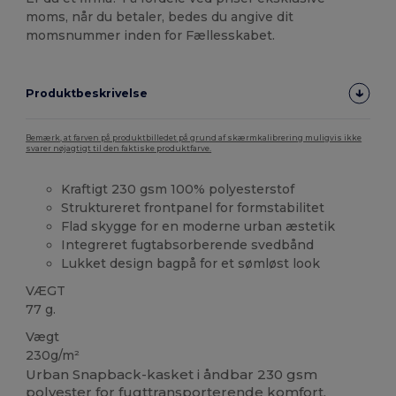
moms, når du betaler, bedes du angive dit
momsnummer inden for Fællesskabet.
Produktbeskrivelse
Bemærk, at farven på produktbilledet på grund af skærmkalibrering muligvis ikke
svarer nøjagtigt til den faktiske produktfarve.
Kraftigt 230 gsm 100% polyesterstof
Struktureret frontpanel for formstabilitet
Flad skygge for en moderne urban æstetik
Integreret fugtabsorberende svedbånd
Lukket design bagpå for et sømløst look
VÆGT
77 g.
Vægt
230g/m²
Urban Snapback-kasket i åndbar 230 gsm
polyester
for fugttransporterende komfort.