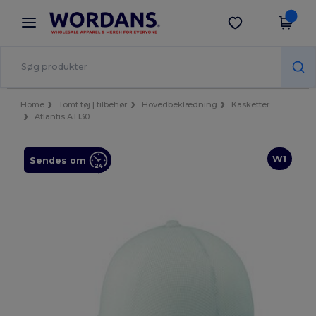
×
Wordans-app
Hent app
Bedre priser i appen!
Home
Tomt tøj | tilbehør
Hovedbeklædning
Kasketter
Atlantis AT130
W1
Sendes om