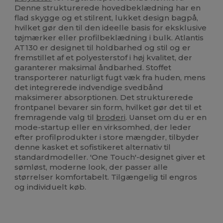
Denne strukturerede hovedbeklædning har en
flad skygge og et stilrent, lukket design bagpå,
hvilket gør den til den ideelle basis for eksklusive
tøjmærker eller profilbeklædning i bulk. Atlantis
AT130 er designet til holdbarhed og stil og er
fremstillet af et polyesterstof i høj kvalitet, der
garanterer maksimal åndbarhed. Stoffet
transporterer naturligt fugt væk fra huden, mens
det integrerede indvendige svedbånd
maksimerer absorptionen. Det strukturerede
frontpanel bevarer sin form, hvilket gør det til et
fremragende valg til
broderi
. Uanset om du er en
mode-startup eller en virksomhed, der leder
efter profilprodukter i store mængder, tilbyder
denne kasket et sofistikeret alternativ til
standardmodeller. 'One Touch'-designet giver et
sømløst, moderne look, der passer alle
størrelser komfortabelt. Tilgængelig til engros
og individuelt køb.