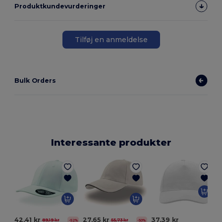
Produktkundevurderinger
Tilføj en anmeldelse
Bulk Orders
Interessante produkter
42,41 kr
27,65 kr
37,39 kr
89,19 kr
55,73 kr
-52%
-50%