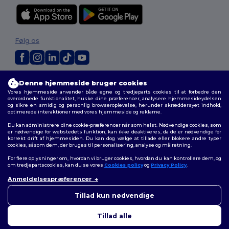
Følg os
2026. Alle rettigheder forbeholdes
Denne hjemmeside bruger cookies
Vilkår og Betingelser
|
Tilpasset politik
|
Fortrolighedspolitik
|
Politik for
Vores hjemmeside anvender både egne og tredjeparts cookies til at forbedre den
cookies
|
Sitemap
overordnede funktionalitet, huske dine præferencer, analysere hjemmesideydelsen
og sikre en smidig og personlig browseroplevelse, herunder skræddersyet indhold,
optimerede interaktioner med vores hjemmeside og reklame.
Du kan administrere dine cookie-præferencer når som helst. Nødvendige cookies, som
er nødvendige for webstedets funktion, kan ikke deaktiveres, da de er nødvendige for
korrekt drift af hjemmesiden. Du kan dog vælge at tillade eller blokere andre typer
cookies, såsom dem, der bruges til personalisering, analyse og målretning.
For flere oplysninger om, hvordan vi bruger cookies, hvordan du kan kontrollere dem, og
om tredjepartscookies, kan du se vores
Cookies policy
og
Privacy Policy
.
Anmeldelsespræferencer
Tillad kun nødvendige
Tillad alle