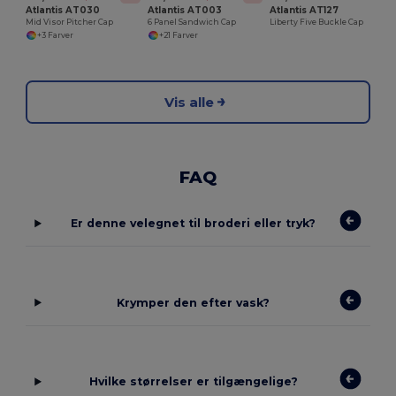
Atlantis AT030
Atlantis AT003
Atlantis AT127
Mid Visor Pitcher Cap
6 Panel Sandwich Cap
Liberty Five Buckle Cap
+3 Farver
+21 Farver
Vis alle
FAQ
Er denne velegnet til broderi eller tryk?
Krymper den efter vask?
Hvilke størrelser er tilgængelige?