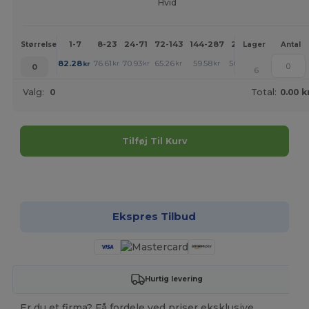
Hvid
1-7
8-23
24-71
72-143
144-287
288 +
Mere
Størrelse
Lager
Antal
+
82.28
76.61
70.93
65.26
59.58
56.75
kr
kr
kr
kr
kr
kr
0
6
Valg:
0
Total:
0.00 k
Tilføj Til Kurv
Tilpas det!
Ekspres Tilbud
Hurtig levering
Er du et firma? Få fordele ved priser eksklusive