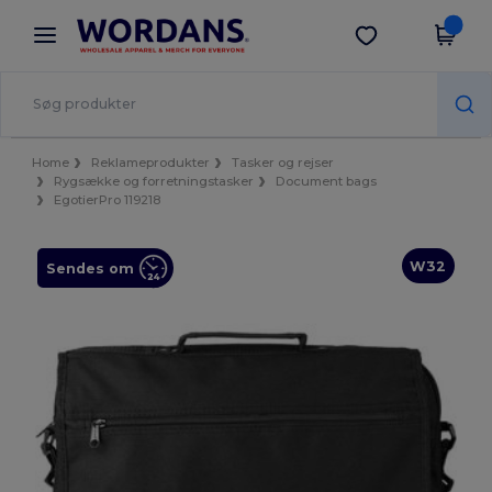
×
Wordans-app
Hent app
Bedre priser i appen!
Home
Reklameprodukter
Tasker og rejser
Rygsække og forretningstasker
Document bags
EgotierPro 119218
W32
Sendes om