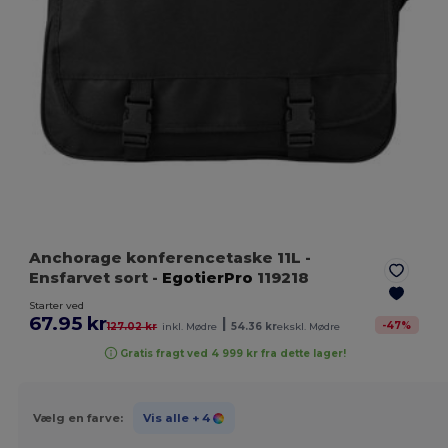
Anchorage konferencetaske 11L
-
Ensfarvet sort
-
EgotierPro
119218
Starter ved
67.95 kr
|
-
47
%
127.02 kr
inkl. Mødre
54.36 kr
ekskl. Mødre
Gratis fragt ved 4 999 kr fra dette lager!
Vælg en farve:
Vis alle
+ 4