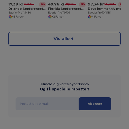
17,39 kr
49,76 kr
97,34 kr
24,15 kr
63,29 kr
174,96 kr
-28%
-21%
-44%
Orlando konferencetaske 3L
Florida konferencetaske 7L
Dave lommekniv med bælteklemme
EgotierPro 119434
EgotierPro 119709
EgotierPro 104536
+3 Farver
+2 Farver
+1 Farver
Vis alle
Tilmeld dig vores nyhedsbrev
Og få specielle rabatter!
Abonner