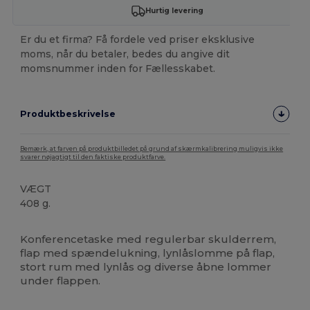
Hurtig levering
Er du et firma? Få fordele ved priser eksklusive
moms, når du betaler, bedes du angive dit
momsnummer inden for Fællesskabet.
Produktbeskrivelse
Bemærk, at farven på produktbilledet på grund af skærmkalibrering muligvis ikke
svarer nøjagtigt til den faktiske produktfarve.
VÆGT
408 g.
Høj lagerbeholdning
Brugerdefineret
Konferencetaske med regulerbar skulderrem,
flap med spændelukning, lynlåslomme på flap,
stort rum med lynlås og diverse åbne lommer
under flappen.