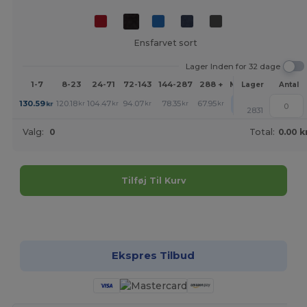
Ensfarvet sort
Lager Inden for 32 dage
1-7
8-23
24-71
72-143
144-287
288 +
Mere
Lager
Antal
+
130.59
120.18
104.47
94.07
78.35
67.95
kr
kr
kr
kr
kr
kr
2831
Valg:
0
Total:
0.00 k
Tilføj Til Kurv
Tilpas det!
Ekspres Tilbud