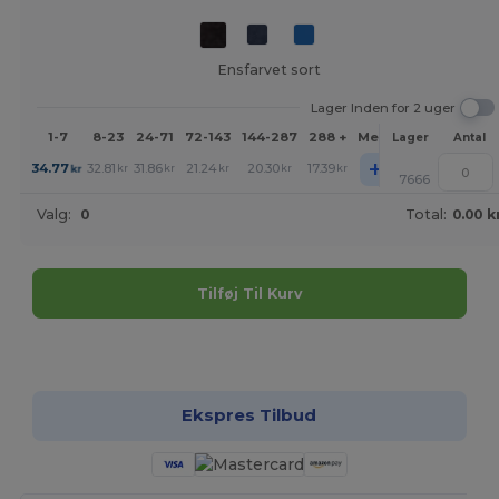
Ensfarvet sort
Lager Inden for 2 uger
1-7
8-23
24-71
72-143
144-287
288 +
Mere
Lager
Antal
+
34.77
32.81
31.86
21.24
20.30
17.39
kr
kr
kr
kr
kr
kr
7666
Valg:
0
Total:
0.00 k
Tilføj Til Kurv
Tilpas det!
Ekspres Tilbud