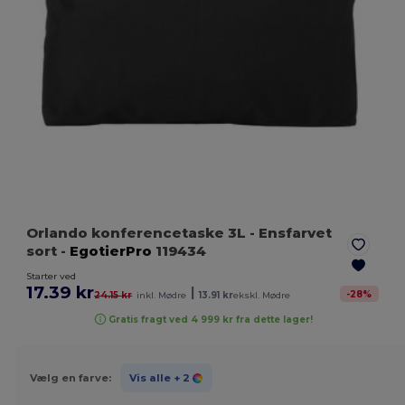
Orlando konferencetaske 3L
- Ensfarvet
sort
-
EgotierPro
119434
Starter ved
17.39 kr
|
-
28
%
24.15 kr
inkl. Mødre
13.91 kr
ekskl. Mødre
Gratis fragt ved 4 999 kr fra dette lager!
Vælg en farve:
Vis alle
+ 2