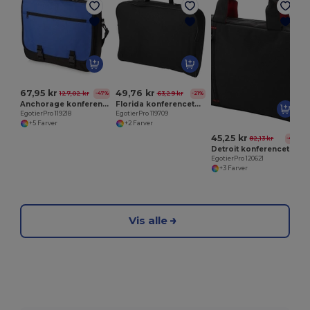
E
67,95 kr
49,76 kr
127,02 kr
63,29 kr
-47%
-21%
Anchorage konferencetaske 11L
Florida konferencetaske 7L
EgotierPro 119218
EgotierPro 119709
+5 Farver
+2 Farver
45,25 kr
82,13 kr
-45%
Detroit konferencetaske af rPET 4L
EgotierPro 120621
+3 Farver
Vis alle