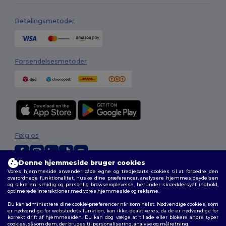
Betalingsmetoder
Forsendelsesmetoder
Følg os
Denne hjemmeside bruger cookies
Vores hjemmeside anvender både egne og tredjeparts cookies til at forbedre den
2026. Alle rettigheder forbeholdes
overordnede funktionalitet, huske dine præferencer, analysere hjemmesideydelsen
Vilkår og Betingelser
|
Tilpasset politik
|
Fortrolighedspolitik
|
Politik for
og sikre en smidig og personlig browseroplevelse, herunder skræddersyet indhold,
optimerede interaktioner med vores hjemmeside og reklame.
cookies
|
Sitemap
Du kan administrere dine cookie-præferencer når som helst. Nødvendige cookies, som
er nødvendige for webstedets funktion, kan ikke deaktiveres, da de er nødvendige for
korrekt drift af hjemmesiden. Du kan dog vælge at tillade eller blokere andre typer
cookies, såsom dem, der bruges til personalisering, analyse og målretning.