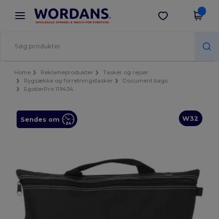
×
Wordans-app
Hent app
Bedre priser i appen!
Home
Reklameprodukter
Tasker og rejser
Rygsække og forretningstasker
Document bags
EgotierPro 119434
W32
Sendes om