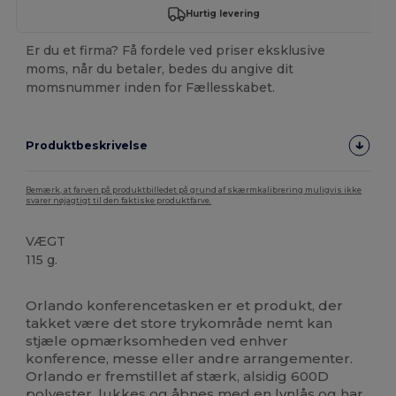
Hurtig levering
Er du et firma? Få fordele ved priser eksklusive
moms, når du betaler, bedes du angive dit
momsnummer inden for Fællesskabet.
Produktbeskrivelse
Bemærk, at farven på produktbilledet på grund af skærmkalibrering muligvis ikke
svarer nøjagtigt til den faktiske produktfarve.
VÆGT
115 g.
Høj lagerbeholdning
Brugerdefineret
Orlando konferencetasken er et produkt, der
takket være det store trykområde nemt kan
stjæle opmærksomheden ved enhver
konference, messe eller andre arrangementer.
Orlando er fremstillet af stærk, alsidig 600D
polyester, lukkes og åbnes med en lynlås og har