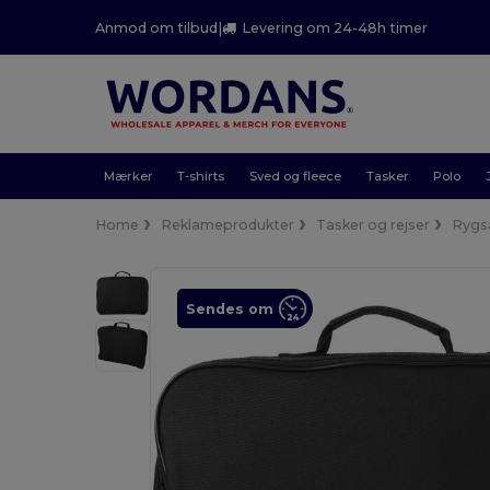
Anmod om tilbud
|
Levering om 24-48h timer
Mærker
T-shirts
Sved og fleece
Tasker
Polo
Home
Reklameprodukter
Tasker og rejser
Rygs
Sendes om