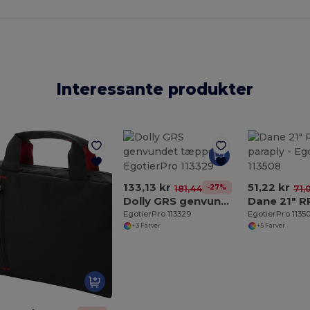
Interessante produkter
133,13 kr
51,22 kr
-27%
181,44 kr
71,
Dolly GRS genvundet tæppe
EgotierPro 113329
EgotierPro 1135
+3 Farver
+5 Farver