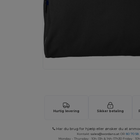
Tilpas dit produkt online H
Hurtig levering
Sikker betaling
Har du brug for hjælp eller ønsker du at anmo
Kontakt
sales@wordans.at
OR
80 70 58
Monday - Thursday : 10h-13h & 14h-17h30 Friday : 10h