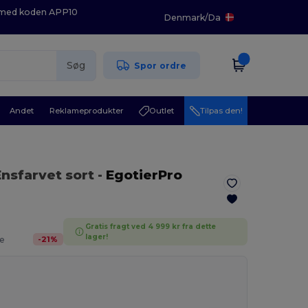
K med koden APP10
Denmark
/
Da
Søg
Spor ordre
Andet
Reklameprodukter
Outlet
Tilpas den!
Ensfarvet sort
-
EgotierPro
Gratis fragt ved 4 999 kr fra dette
lager!
-
21
%
e