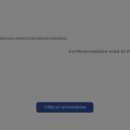
ke svarer nøjagtigt til den faktiske produktfarve.
Konferencetaske med ét st
Tilføj en anmeldelse