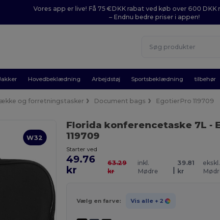
Vores app er live! Få 75 €DKK rabat ved køb over 600 DK
– Endnu bedre priser i appen!
Jakker
Hovedbeklædning
Arbejdstøj
Sportsbeklædning
tilbehør
ække og forretningstasker
Document bags
EgotierPro 119709
Florida konferencetaske 7L
- 
119709
W32
Starter ved
49.76
63.29
inkl.
39.81
ekskl.
kr
|
kr
Mødre
kr
Mødr
Vælg en farve:
Vis alle
+ 2