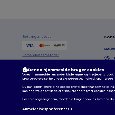
Kont
Betalingsmetoder
custo
Forsendelsesmetoder
H
8
M
Denne hjemmeside bruger cookies
Vores hjemmeside anvender både egne og tredjeparts cookies
O
browseroplevelse, herunder skræddersyet indhold, optimerede 
Du kan administrere dine cookie-præferencer når som helst. Nø
kan dog vælge at tillade eller blokere andre typer cookies, såso
2026. Alle rettigheder forbeholdes
For flere oplysninger om, hvordan vi bruger cookies, hvordan du
Vilkår og Betingelser
|
Tilpasset politik
|
Fortrolighedsp
Anmeldelsespræferencer