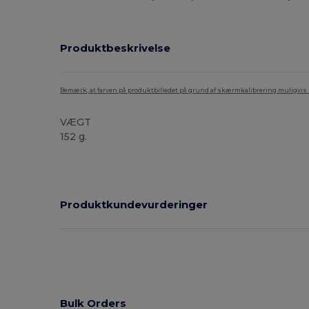
Produktbeskrivelse
Bemærk, at farven på produktbilledet på grund af skærmkalibrering muligvis ik
VÆGT
152 g.
Brugerdefineret
Høj lagerbeholdning
Produktkundevurderinger
Bulk Orders