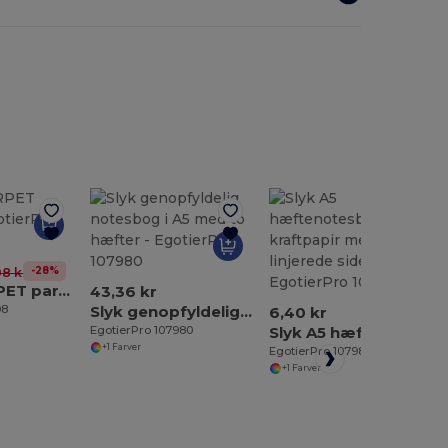
-28%
08 kr
Dane 21" RPET paraply
43,36 kr
08
Slyk genopfyldelig notesbog i A5 med to hæfter
6,40 kr
EgotierPro 107980
Slyk A5 hæftenotesbog i kraftpapir med linjerede sider
+1 Farver
EgotierPro 107981
+1 Farver