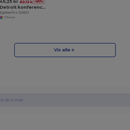
45,25 kr
-45%
82,13 kr
Detroit konferencetaske af rPET 4L
EgotierPro 120621
+3 Farver
Vis alle