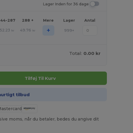
Lager Inden for 36 dage
144-287
288 +
Mere
Lager
Antal
+
52.23
49.76
999+
kr
kr
Total:
0.00 kr
Tilføj Til Kurv
hurtigt tilbud
usive moms, når du betaler, bedes du angive dit