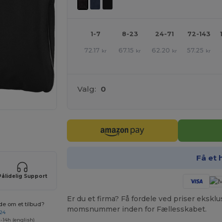
1-7
8-23
24-71
72-143
72.17
67.15
62.20
57.25
kr
kr
kr
kr
Valg:
0
ER!
Få et 
Pålidelig Support
Er du et firma? Få fordele ved priser ekskl
de om et tilbud?
momsnummer inden for Fællesskabet.
 24
-14h (english)