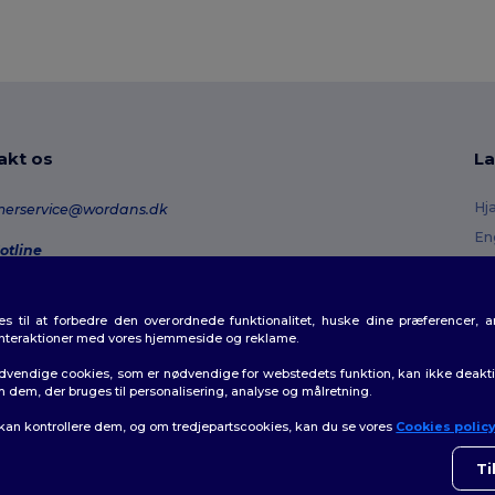
akt os
La
Hj
merservice@wordans.dk
En
otline
Re
0 70 58 24
onday - Thursday : 10h-13h & 14h-17h30 Friday : 10h-14h (english)
Or
 til at forbedre den overordnede funktionalitet, huske dine præferencer, 
Fo
rdresporing
interaktioner med vores hjemmeside og reklame.
Ra
dvendige cookies, som er nødvendige for webstedets funktion, kan ikke deaktiv
m dem, der bruges til personalisering, analyse og målretning.
 kan kontrollere dem, og om tredjepartscookies, kan du se vores
Cookies polic
👋
H
olitik
|
Politik for cookies
|
Sitemap
Hvis 
Ti
som h