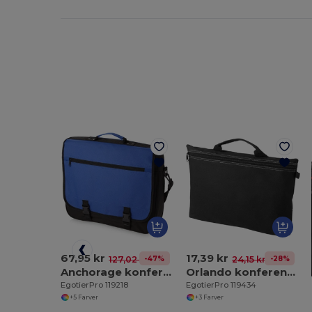
67,95 kr
17,39 kr
-47%
-28%
127,02 kr
24,15 kr
Anchorage konferencetaske 11L
Orlando konferencetaske 3L
EgotierPro 119218
EgotierPro 119434
+5 Farver
+3 Farver