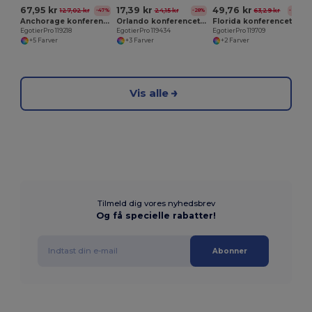
67,95 kr
17,39 kr
49,76 kr
127,02 kr
24,15 kr
63,29 kr
-47%
-28%
-21%
Anchorage konferencetaske 11L
Orlando konferencetaske 3L
Florida konferencetaske 7L
EgotierPro 119218
EgotierPro 119434
EgotierPro 119709
+5 Farver
+3 Farver
+2 Farver
Vis alle
Tilmeld dig vores nyhedsbrev
Og få specielle rabatter!
Abonner