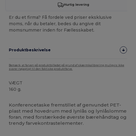
Hurtig levering
Er du et firma? Få fordele ved priser eksklusive
moms, når du betaler, bedes du angive dit
momsnummer inden for Fællesskabet.
Produktbeskrivelse
Bemærk, at farven på produktbilledet på grund af skærmkalibrering muligvis ikke
svarer nøjagtigt til den faktiske produktfarve.
VÆGT
160 g.
Høj lagerbeholdning
Brugerdefineret
Konferencetaske fremstillet af genvundet PET-
plast med hovedrum med lynlås og lynlåslomme
foran, med forstærkede øverste bærehåndtag og
trendy farvekontrastelementer.