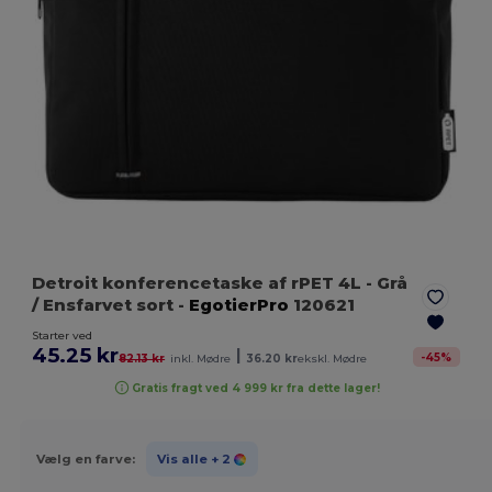
Detroit konferencetaske af rPET 4L
- Grå
/ Ensfarvet sort
-
EgotierPro
120621
Starter ved
45.25 kr
|
-
45
%
82.13 kr
inkl. Mødre
36.20 kr
ekskl. Mødre
Gratis fragt ved 4 999 kr fra dette lager!
Vælg en farve:
Vis alle
+ 2