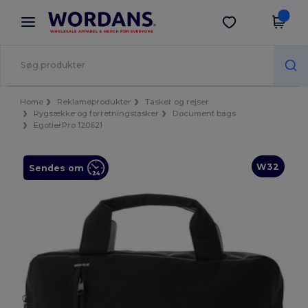
×
Wordans-app
Hent app
Bedre priser i appen!
Home
Reklameprodukter
Tasker og rejser
Rygsække og forretningstasker
Document bags
EgotierPro 120621
W32
Sendes om