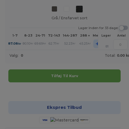
Grå / Ensfarvet sort
Lager Inden for 33 dage
1-7
8-23
24-71
72-143
144-287
288 +
Mere
Lager
Antal
+
87.08
80.10
69.69
62.71
52.23
45.25
kr
kr
kr
kr
kr
kr
81
Valg:
0
Total:
0.00 k
Tilføj Til Kurv
Tilpas det!
Ekspres Tilbud