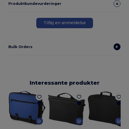
Produktkundevurderinger
Tilføj en anmeldelse
Bulk Orders
Interessante produkter
E