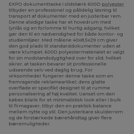
EXPO dokumenttaske i slidstærk 600D
polyester
tilbyder en professionel og pålidelig løsning til
transport af dokumenter med en justerbar rem.
Denne alsidige taske har et hovedrum med
lynlås og en forlomme til hurtig adgang, hvilket
gør den til en nødvendighed for både kontor- og
studiemiljøer. Med målene 40x8,5x29 cm giver
den god plads til standarddokumenter uden at
være klumpet. 600D polyestermaterialet er valgt
for sin modstandsdygtighed over for slid, hvilket
sikrer, at tasken bevarer sit professionelle
udseende selv ved daglig brug. For
virksomheder fungerer denne taske som en
fremragende reklameartikel; dens glatte
overflade er specifikt designet til at rumme
personalisering af høj kvalitet. Uanset om den
købes blank for et minimalistisk look eller i bulk
til firmagaver, tilbyr den en praktisk balance
mellem nytte og stil. Den justerbare skulderrem
og de forstærkede bærehåndtag giver flere
bæremuligheder.