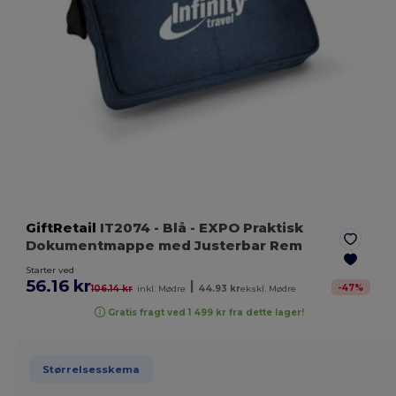
GiftRetail
IT2074
- Blå
- EXPO Praktisk
Dokumentmappe med Justerbar Rem
Starter ved
56.16 kr
|
-
47
%
106.14 kr
inkl. Mødre
44.93 kr
ekskl. Mødre
Gratis fragt ved 1 499 kr fra dette lager!
Størrelsesskema