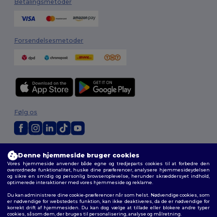
Betalingsmetoder
Forsendelsesmetoder
Følg os
2026. Alle rettigheder forbeholdes
Denne hjemmeside bruger cookies
Vilkår og Betingelser
|
Tilpasset politik
|
Fortrolighedspolitik
|
Politik for
Vores hjemmeside anvender både egne og tredjeparts cookies til at forbedre den
cookies
|
Sitemap
overordnede funktionalitet, huske dine præferencer, analysere hjemmesideydelsen
og sikre en smidig og personlig browseroplevelse, herunder skræddersyet indhold,
optimerede interaktioner med vores hjemmeside og reklame.
Du kan administrere dine cookie-præferencer når som helst. Nødvendige cookies, som
er nødvendige for webstedets funktion, kan ikke deaktiveres, da de er nødvendige for
korrekt drift af hjemmesiden. Du kan dog vælge at tillade eller blokere andre typer
cookies, såsom dem, der bruges til personalisering, analyse og målretning.