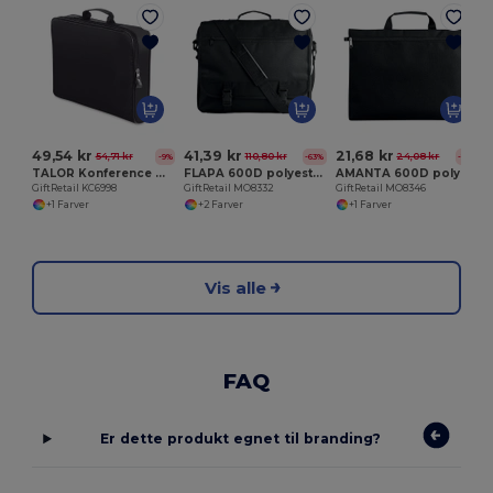
G
49,54 kr
41,39 kr
21,68 kr
54,71 kr
110,80 kr
24,08 kr
-9%
-63%
-10%
TALOR Konference mappe
FLAPA 600D polyester dokument taske
AMANTA 600D polyester dokumenttaske
GiftRetail KC6998
GiftRetail MO8332
GiftRetail MO8346
+1 Farver
+2 Farver
+1 Farver
Vis alle
FAQ
Er dette produkt egnet til branding?