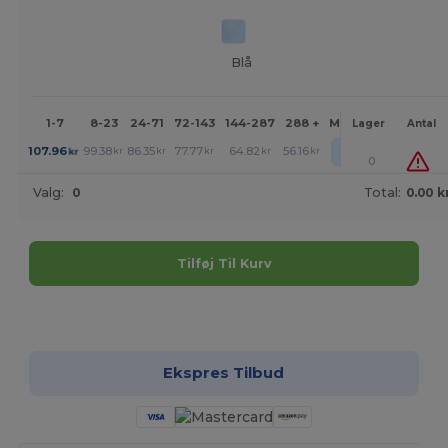
Blå
1-7
8-23
24-71
72-143
144-287
288 +
Mere
Lager
Antal
+
107.96
99.38
86.35
77.77
64.82
56.16
kr
kr
kr
kr
kr
kr
0
Valg:
0
Total:
0.00 k
Tilføj Til Kurv
Tilpas det!
Ekspres Tilbud