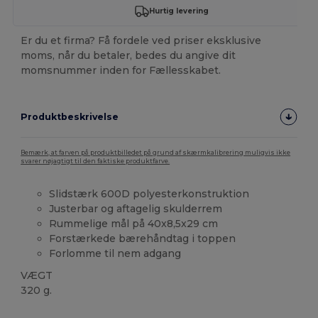
Hurtig levering
Er du et firma? Få fordele ved priser eksklusive
moms, når du betaler, bedes du angive dit
momsnummer inden for Fællesskabet.
Produktbeskrivelse
Bemærk, at farven på produktbilledet på grund af skærmkalibrering muligvis ikke
svarer nøjagtigt til den faktiske produktfarve.
Slidstærk 600D polyesterkonstruktion
Justerbar og aftagelig skulderrem
Rummelige mål på 40x8,5x29 cm
Forstærkede bærehåndtag i toppen
Forlomme til nem adgang
VÆGT
320 g.
Brugerdefineret