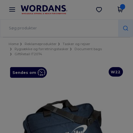
×
Wordans-app
Hent app
Bedre priser i appen!
Home
Reklameprodukter
Tasker og rejser
Rygsække og forretningstasker
Document bags
GiftRetail IT2074
W22
Sendes om