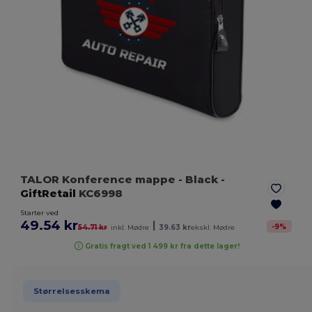
TALOR Konference mappe
- Black
-
GiftRetail
KC6998
Starter ved
49.54 kr
|
-
9
%
54.71 kr
inkl. Mødre
39.63 kr
ekskl. Mødre
Gratis fragt ved 1 499 kr fra dette lager!
Størrelsesskema