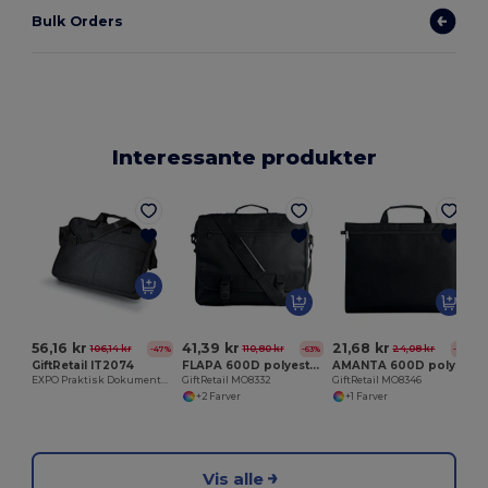
Bulk Orders
Interessante produkter
G
56,16 kr
41,39 kr
21,68 kr
106,14 kr
110,80 kr
24,08 kr
-47%
-63%
-10%
GiftRetail IT2074
FLAPA 600D polyester dokument taske
AMANTA 600D polyester dokumenttaske
EXPO Praktisk Dokumentmappe med Justerbar Rem
GiftRetail MO8332
GiftRetail MO8346
+2 Farver
+1 Farver
Vis alle