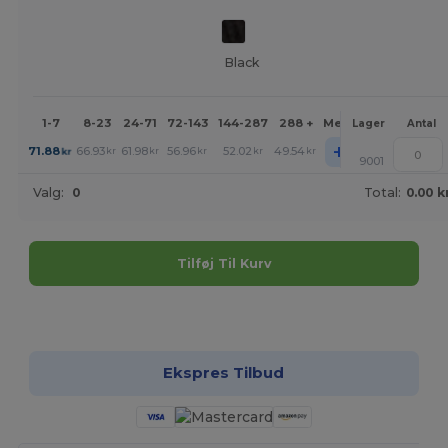
Black
1-7
8-23
24-71
72-143
144-287
288 +
Mere
Lager
Antal
+
71.88
66.93
61.98
56.96
52.02
49.54
kr
kr
kr
kr
kr
kr
9001
Valg:
0
Total:
0.00 k
Tilføj Til Kurv
Tilpas det!
Ekspres Tilbud