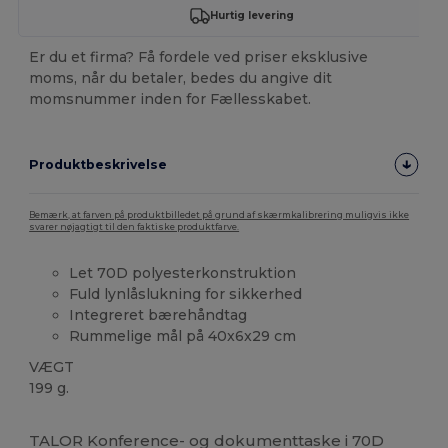
Hurtig levering
Er du et firma? Få fordele ved priser eksklusive
moms, når du betaler, bedes du angive dit
momsnummer inden for Fællesskabet.
Produktbeskrivelse
Bemærk, at farven på produktbilledet på grund af skærmkalibrering muligvis ikke
svarer nøjagtigt til den faktiske produktfarve.
Let 70D polyesterkonstruktion
Fuld lynlåslukning for sikkerhed
Integreret bærehåndtag
Rummelige mål på 40x6x29 cm
VÆGT
199 g.
Brugerdefineret
Høj lagerbeholdning
TALOR Konference- og dokumenttaske i 70D