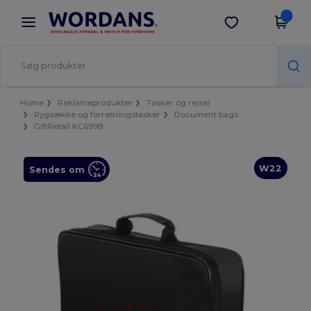
×
Wordans-app
Hent app
Bedre priser i appen!
Home
Reklameprodukter
Tasker og rejser
Rygsække og forretningstasker
Document bags
GiftRetail KC6998
W22
Sendes om