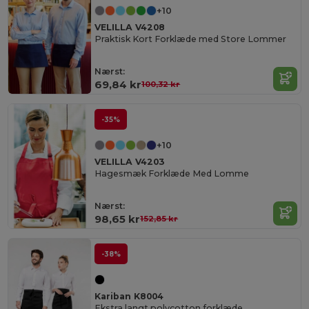
+10
VELILLA V4208
Praktisk Kort Forklæde med Store Lommer
Nærst:
69,84 kr
100,32 kr
-35%
+10
VELILLA V4203
Hagesmæk Forklæde Med Lomme
Nærst:
98,65 kr
152,85 kr
-38%
Kariban K8004
Ekstra langt polycotton forklæde