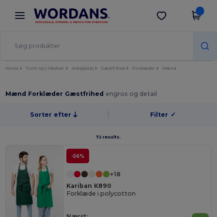
×
Wordans-app
Hent app
Bedre priser i appen!
Home
Tomt tøj | tilbehør
Arbejdstøj
Gæstfrihed
Forklæder
Mænd
Mænd Forklæder Gæstfrihed
engros og detail
Sorter efter
Filter
✓
72 results.
-56%
+18
Kariban K890
Forklæde i polycotton
Nærst: