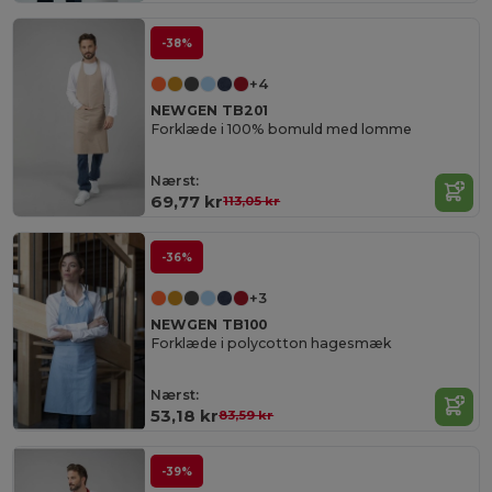
-38%
+4
NEWGEN TB201
Forklæde i 100% bomuld med lomme
Nærst:
69,77 kr
113,05 kr
-36%
+3
NEWGEN TB100
Forklæde i polycotton hagesmæk
Nærst:
53,18 kr
83,59 kr
-39%