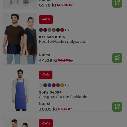
65,18 kr
149,06 kr
-40%
+3
Kariban K896
Kort forklæde i polycotton
Nærst:
44,09 kr
72,97 kr
-74%
+5
Sol's 04094
Glasgow Cotton Forklæde
Nærst:
30,05 kr
114,14 kr
-34%