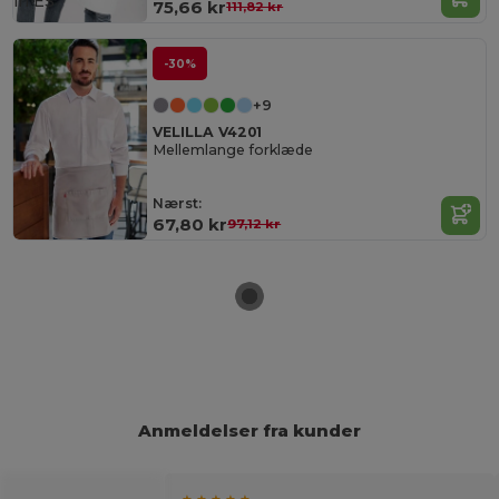
in
ES
75,66 kr
111,82 kr
-30%
+9
VELILLA V4201
Mellemlange forklæde
Nærst:
67,80 kr
97,12 kr
Anmeldelser fra kunder