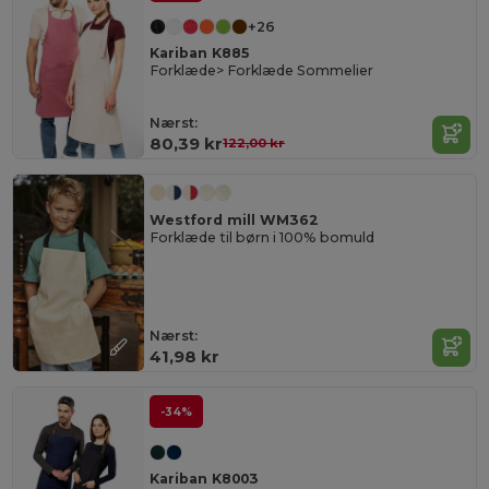
+26
Kariban K885
Forklæde> Forklæde Sommelier
Nærst:
80,39 kr
122,00 kr
Westford mill WM362
Forklæde til børn i 100% bomuld
Nærst:
41,98 kr
-34%
Kariban K8003