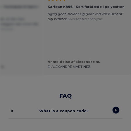
★ ★ ★ ★ ★
- Forklæde til børn i
Kariban K896 - Kort forklæde i polycotton
rigtig godt, holder sig godt ved vask, stof af
ide, at den kan
høj kvalitet
Oversat fra Français
liggjort den til en lille
Français
Anmeldelse af alexandre m.
 U.
EI ALEXANDRE MARTINEZ
FAQ
What is a coupon code?