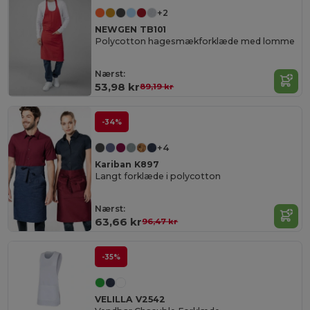
+2
NEWGEN TB101
Polycotton hagesmækforklæde med lomme
Nærst:
53,98 kr
89,19 kr
-34%
+4
Kariban K897
Langt forklæde i polycotton
Nærst:
63,66 kr
96,47 kr
-35%
VELILLA V2542