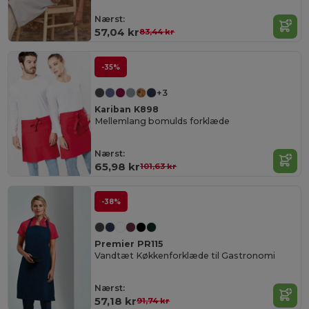
Nærst:
57,04 kr
83,44 kr
-35%
+3
Kariban K898
Mellemlang bomulds forklæde
Nærst:
65,98 kr
101,63 kr
-38%
Premier PR115
Vandtæt Køkkenforklæde til Gastronomi
Nærst:
57,18 kr
91,74 kr