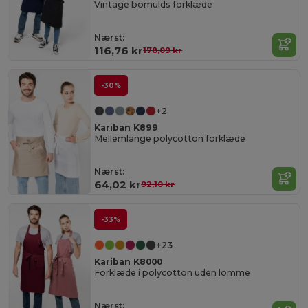
Vintage bomulds forklæde
Nærst:
116,76 kr
178,09 kr
-30%
+2
Kariban K899
Mellemlange polycotton forklæde
Nærst:
64,02 kr
92,10 kr
-33%
+23
Kariban K8000
Forklæde i polycotton uden lomme
Nærst: