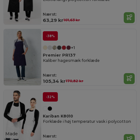
Nærst:
63,29 kr
101,63 kr
-38%
+1
Premier PR137
Kaliber hagesmæk forklæde
Nærst:
105,34 kr
170,82 kr
-32%
Kariban K8010
Forklæde i høj temperatur vask i polycotton
Made
Nærst: