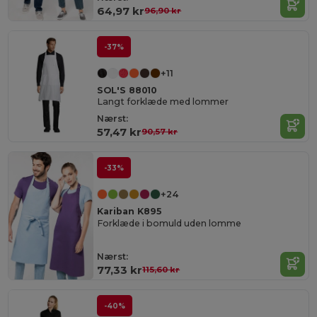
64,97 kr
96,90 kr
-37%
+11
SOL'S 88010
Langt forklæde med lommer
Nærst:
57,47 kr
90,57 kr
-33%
+24
Kariban K895
Forklæde i bomuld uden lomme
Nærst:
77,33 kr
115,60 kr
-40%