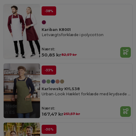
-38%
Kariban K8001
Letvægtsforklæde i polycotton
Nærst:
50,85 kr
82,57 kr
-33%
Karlowsky KYLS38
Urban-Look Hæklet forklæde med krydsede stropper og lomme
Made
Nærst:
in
ES
167,47 kr
251,57 kr
-30%