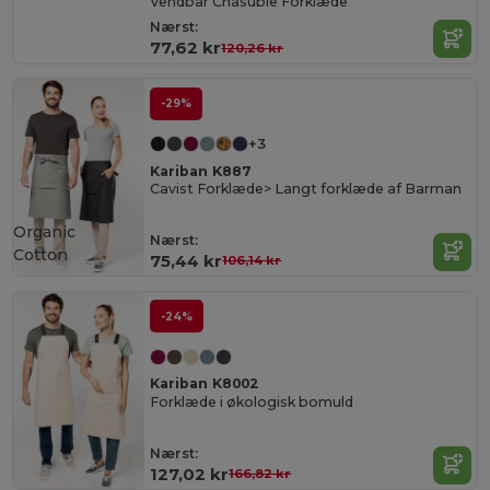
Vendbar Chasuble Forklæde
Nærst:
77,62 kr
120,26 kr
-29%
+3
Kariban K887
Cavist Forklæde> Langt forklæde af Barman
Organic
Nærst:
Cotton
75,44 kr
106,14 kr
-24%
Kariban K8002
Forklæde i økologisk bomuld
Nærst:
127,02 kr
166,82 kr