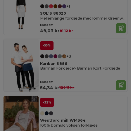
+1
SOL'S 88020
Mellemlange forklæde med lommer Greenwich
Nærst:
49,03 kr
81,12 kr
-55%
+3
Kariban K886
Barman Forklæde> Barman Kort Forklæde
Nærst:
54,34 kr
120,11 kr
-32%
Westford mill WM364
100% bomuld voksen forklæde