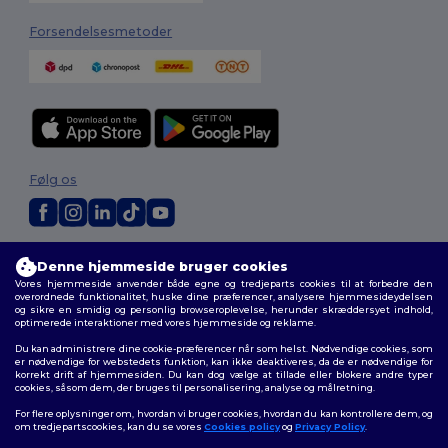
Forsendelsesmetoder
Følg os
2026. Alle rettigheder forbeholdes
Denne hjemmeside bruger cookies
Vilkår og Betingelser
|
Tilpasset politik
|
Fortrolighedspolitik
|
Politik for
Vores hjemmeside anvender både egne og tredjeparts cookies til at forbedre den
cookies
|
Sitemap
overordnede funktionalitet, huske dine præferencer, analysere hjemmesideydelsen
og sikre en smidig og personlig browseroplevelse, herunder skræddersyet indhold,
optimerede interaktioner med vores hjemmeside og reklame.
Du kan administrere dine cookie-præferencer når som helst. Nødvendige cookies, som
er nødvendige for webstedets funktion, kan ikke deaktiveres, da de er nødvendige for
korrekt drift af hjemmesiden. Du kan dog vælge at tillade eller blokere andre typer
cookies, såsom dem, der bruges til personalisering, analyse og målretning.
For flere oplysninger om, hvordan vi bruger cookies, hvordan du kan kontrollere dem, og
om tredjepartscookies, kan du se vores
Cookies policy
og
Privacy Policy
.