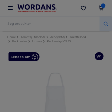
×
Wordans-app
Hent app
Bedre priser i appen!
Home
Tomt tøj | tilbehør
Arbejdstøj
Gæstfrihed
Forklæder
Unisex
Karlowsky KYLS5
W1
Sendes om