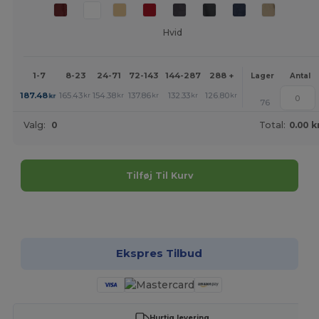
Hvid
1-7
8-23
24-71
72-143
144-287
288 +
Mere
Lager
Antal
+
187.48
165.43
154.38
137.86
132.33
126.80
kr
kr
kr
kr
kr
kr
76
Valg:
0
Total:
0.00 k
Tilføj Til Kurv
Tilpas det!
Ekspres Tilbud
Hurtig levering