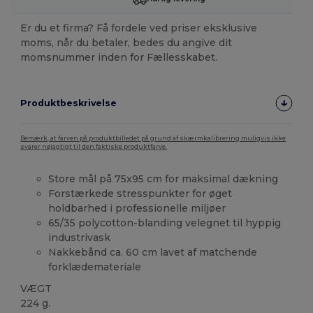
Er du et firma? Få fordele ved priser eksklusive
moms, når du betaler, bedes du angive dit
momsnummer inden for Fællesskabet.
Produktbeskrivelse
Bemærk, at farven på produktbilledet på grund af skærmkalibrering muligvis ikke
svarer nøjagtigt til den faktiske produktfarve.
Store mål på 75x95 cm for maksimal dækning
Forstærkede stresspunkter for øget
holdbarhed i professionelle miljøer
65/35 polycotton-blanding velegnet til hyppig
industrivask
Nakkebånd ca. 60 cm lavet af matchende
forklædemateriale
VÆGT
224 g.