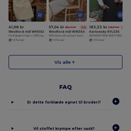
41,98 kr
57,04 kr
183,33 kr
83,44 kr
261,17 kr
-32%
-30%
Westford mill WM362
Westford mill WM364
Karlowsky KYLS36
Forklæde til børn i 100% bomuld
100% bomuld voksen forklæde
ASYMMETRISK BIB FORKLE CLASSIC MED LOMME
+5 Farver
+3 Farver
+3 Farver
Vis alle
FAQ
Er dette forklæde egnet til broderi?
Vil stoffet krympe efter vask?