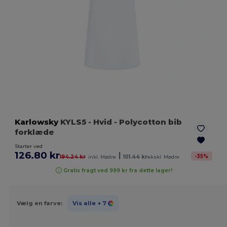
Karlowsky
KYLS5
- Hvid
- Polycotton bib
forklæde
Starter ved
126.80 kr
|
-
35
%
194.24 kr
inkl. Mødre
101.44 kr
ekskl. Mødre
Gratis fragt ved 999 kr fra dette lager!
Vælg en farve:
Vis alle
+ 7