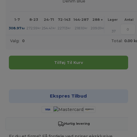
Denim Blue
1-7
8-23
24-71
72-143
144-287
288 +
Mere
Lager
Antal
+
308.97
272.59
254.41
227.13
218.10
209.01
kr
kr
kr
kr
kr
kr
37
Valg:
0
Total:
0.00 k
Tilføj Til Kurv
Tilpas det!
Ekspres Tilbud
Hurtig levering
Er du et firma? Få fordele ved priser eksklusive