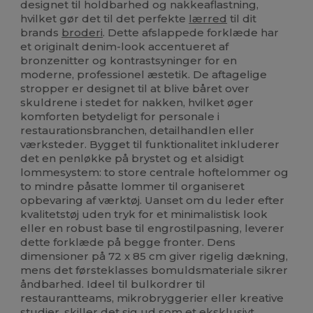
designet til holdbarhed og nakkeaflastning,
hvilket gør det til det perfekte
lærred
til dit
brands
broderi
. Dette afslappede forklæde har
et originalt denim-look accentueret af
bronzenitter og kontrastsyninger for en
moderne, professionel æstetik. De aftagelige
stropper er designet til at blive båret over
skuldrene i stedet for nakken, hvilket øger
komforten betydeligt for personale i
restaurationsbranchen, detailhandlen eller
værksteder. Bygget til funktionalitet inkluderer
det en penløkke på brystet og et alsidigt
lommesystem: to store centrale hoftelommer og
to mindre påsatte lommer til organiseret
opbevaring af værktøj. Uanset om du leder efter
kvalitetstøj uden tryk for et minimalistisk look
eller en robust base til engrostilpasning, leverer
dette forklæde på begge fronter. Dens
dimensioner på 72 x 85 cm giver rigelig dækning,
mens det førsteklasses bomuldsmateriale sikrer
åndbarhed. Ideel til bulkordrer til
restaurantteams, mikrobryggerier eller kreative
studier, skiller det sig ud som et eksklusivt