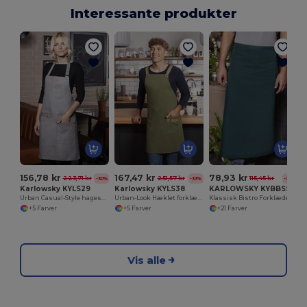
Interessante produkter
S
156,78 kr
167,47 kr
78,93 kr
223,71 kr
251,57 kr
115,45 kr
-30%
-33%
-32%
Karlowsky KYLS29
Karlowsky KYLS38
KARLOWSKY KYBBSS1
Urban Casual-Style hagesmæk
Urban-Look Hæklet forklæde med krydsede stropper og lomme
Klassisk Bistro Forklæde med Forstærkede Sømme
+5 Farver
+5 Farver
+21 Farver
Vis alle