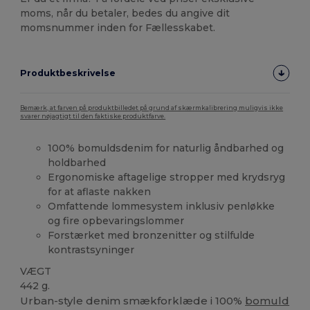
moms, når du betaler, bedes du angive dit
momsnummer inden for Fællesskabet.
Produktbeskrivelse
Bemærk, at farven på produktbilledet på grund af skærmkalibrering muligvis ikke
svarer nøjagtigt til den faktiske produktfarve.
100% bomuldsdenim for naturlig åndbarhed og
holdbarhed
Ergonomiske aftagelige stropper med krydsryg
for at aflaste nakken
Omfattende lommesystem inklusiv penløkke
og fire opbevaringslommer
Forstærket med bronzenitter og stilfulde
kontrastsyninger
VÆGT
442 g.
Urban-style denim smækforklæde i 100%
bomuld