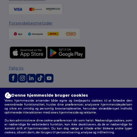
Forsendelsesmetoder
Følg os
2026. Alle rettigheder forbeholdes
Denne hjemmeside bruger cookies
Vilkår og Betingelser
|
Tilpasset politik
|
Fortrolighedspolitik
|
Politik for
Vores hjemmeside anvender både egne og tredjeparts cookies til at forbedre den
cookies
|
Sitemap
overordnede funktionalitet, huske dine præferencer, analysere hjemmesideydelsen
og sikre en smidig og personlig browseroplevelse, herunder skræddersyet indhold,
optimerede interaktioner med vores hjemmeside og reklame.
Du kan administrere dine cookie-præferencer når som helst. Nødvendige cookies, som
er nødvendige for webstedets funktion, kan ikke deaktiveres, da de er nødvendige for
korrekt drift af hjemmesiden. Du kan dog vælge at tillade eller blokere andre typer
cookies, såsom dem, der bruges til personalisering, analyse og målretning.