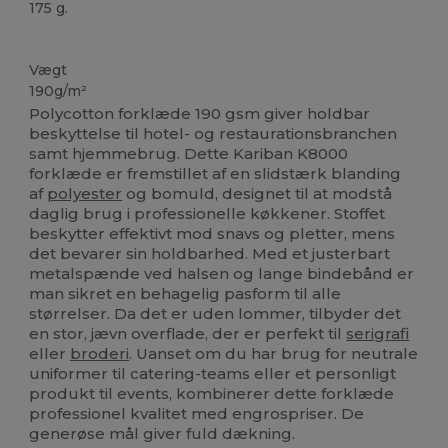
175 g.
Høj lagerbeholdning
Vægt
190g/m²
Polycotton forklæde 190 gsm giver holdbar
beskyttelse til hotel- og restaurationsbranchen
samt hjemmebrug. Dette Kariban K8000
forklæde er fremstillet af en slidstærk blanding
af
polyester
og bomuld, designet til at modstå
daglig brug i professionelle køkkener. Stoffet
beskytter effektivt mod snavs og pletter, mens
det bevarer sin holdbarhed. Med et justerbart
metalspænde ved halsen og lange bindebånd er
man sikret en behagelig pasform til alle
størrelser. Da det er uden lommer, tilbyder det
en stor, jævn overflade, der er perfekt til
serigrafi
eller
broderi
. Uanset om du har brug for neutrale
uniformer til catering-teams eller et personligt
produkt til events, kombinerer dette forklæde
professionel kvalitet med engrospriser. De
generøse mål giver fuld dækning.