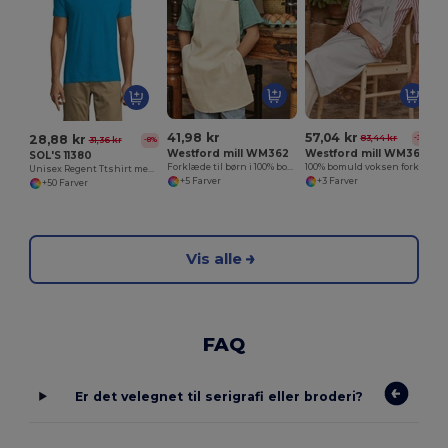
41,98 kr
57,04 kr
28,88 kr
83,44 kr
-32%
31,36 kr
-8%
Westford mill WM362
Westford mill WM364
SOL'S 11380
Forklæde til børn i 100% bomuld
100% bomuld voksen forklæde
Unisex Regent Ttshirt med rund hals
+5 Farver
+3 Farver
+50 Farver
Vis alle
FAQ
Er det velegnet til serigrafi eller broderi?