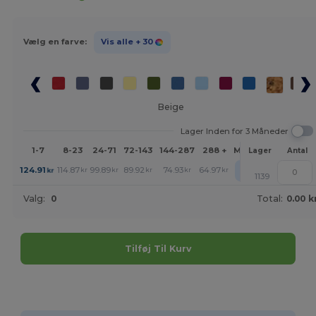
Vælg en farve:
Vis alle
+ 30
Beige
Lager Inden for 3 Måneder
1-7
8-23
24-71
72-143
144-287
288 +
Mere
Lager
Antal
+
124.91
114.87
99.89
89.92
74.93
64.97
kr
kr
kr
kr
kr
kr
1139
Valg:
0
Total:
0.00 k
Tilføj Til Kurv
Tilpas det!