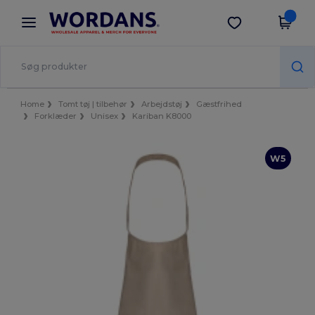
×
Wordans-app
Hent app
Bedre priser i appen!
Home
Tomt tøj | tilbehør
Arbejdstøj
Gæstfrihed
Forklæder
Unisex
Kariban K8000
W5