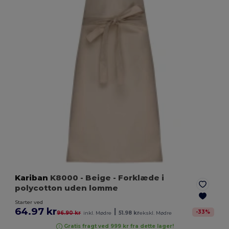
Kariban
K8000
- Beige
- Forklæde i
polycotton uden lomme
Starter ved
64.97 kr
|
-
33
%
96.90 kr
inkl. Mødre
51.98 kr
ekskl. Mødre
Gratis fragt ved 999 kr fra dette lager!