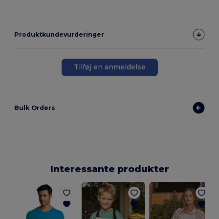
Produktkundevurderinger
Tilføj en anmeldelse
Bulk Orders
Interessante produkter
K