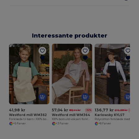
Interessante produkter
K
41,98 kr
57,04 kr
136,77 kr
83,44 kr
212,58 kr
-32%
-36%
Westford mill WM362
Westford mill WM364
Karlowsky KYLS7
Forklæde til børn i 100% bomuld
100% bomuld voksen forklæde
Polycotton forklæde med lomme
+5 Farver
+3 Farver
+8 Farver