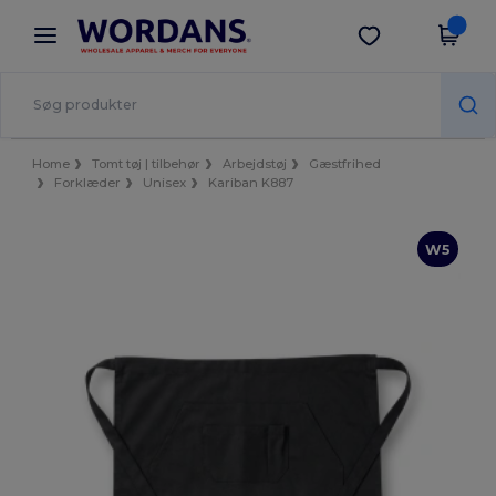
×
Wordans-app
Hent app
Bedre priser i appen!
Home
Tomt tøj | tilbehør
Arbejdstøj
Gæstfrihed
Forklæder
Unisex
Kariban K887
W5