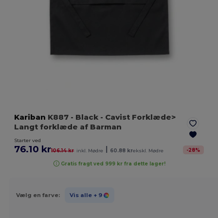
Kariban
K887
- Black
- Cavist Forklæde>
Langt forklæde af Barman
Starter ved
76.10 kr
|
-
28
%
106.14 kr
inkl. Mødre
60.88 kr
ekskl. Mødre
Gratis fragt ved 999 kr fra dette lager!
Vælg en farve:
Vis alle
+ 9