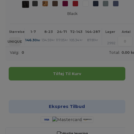
Black
1-7
8-23
24-71
72-143
144-287
288 +
Mere
Størrelse
Lager
Antal
+
146.30
134.59
117.05
105.34
87.81
76.10
kr
kr
kr
kr
kr
kr
UNIQUE
2992
Valg:
0
Total:
0.00 k
Tilføj Til Kurv
Tilpas det!
Ekspres Tilbud
Hurtig levering