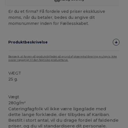
Er du et firma? Få fordele ved priser eksklusive
moms, når du betaler, bedes du angive dit
momsnummer inden for Fællesskabet.
Produktbeskrivelse
Bemærk, at farven på produktbilledet på grund af skærmkalibrering muligvis ikke
svarer nøjagtigt til den faktiske produktfarve.
VÆGT
25 g.
Høj lagerbeholdning
Vægt
280g/m²
Cateringfagfolk vil ikke være ligeglade med
dette lange forklæde, der tilbydes af Kariban.
Bestilt i stort antal, vil du drage fordel af faldende
priser, og du vil standardisere dit personale.