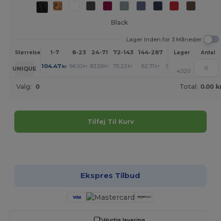
Black
Lager Inden for 3 Måneder
1-7
8-23
24-71
72-143
144-287
288 +
Mere
Størrelse
Lager
Antal
+
104.47
96.10
83.59
75.22
62.71
54.34
kr
kr
kr
kr
kr
kr
UNIQUE
4320
Valg:
0
Total:
0.00 k
Tilføj Til Kurv
Tilpas det!
Ekspres Tilbud
Hurtig levering