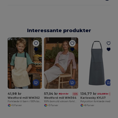
Interessante produkter
K
41,98 kr
57,04 kr
136,77 kr
83,44 kr
212,58 kr
-32%
-36%
Westford mill WM362
Westford mill WM364
Karlowsky KYLS7
Forklæde til børn i 100% bomuld
100% bomuld voksen forklæde
Polycotton forklæde med lomme
+5 Farver
+3 Farver
+8 Farver