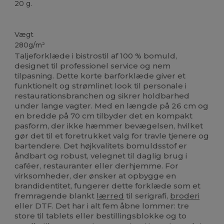
20 g.
Høj lagerbeholdning
Vægt
280g/m²
Taljeforklæde i bistrostil af 100 % bomuld,
designet til professionel service og nem
tilpasning. Dette korte barforklæde giver et
funktionelt og strømlinet look til personale i
restaurationsbranchen og sikrer holdbarhed
under lange vagter. Med en længde på 26 cm og
en bredde på 70 cm tilbyder det en kompakt
pasform, der ikke hæmmer bevægelsen, hvilket
gør det til et foretrukket valg for travle tjenere og
bartendere. Det højkvalitets bomuldsstof er
åndbart og robust, velegnet til daglig brug i
caféer, restauranter eller derhjemme. For
virksomheder, der ønsker at opbygge en
brandidentitet, fungerer dette forklæde som et
fremragende blankt
lærred
til serigrafi,
broderi
eller DTF. Det har i alt fem åbne lommer: tre
store til tablets eller bestillingsblokke og to