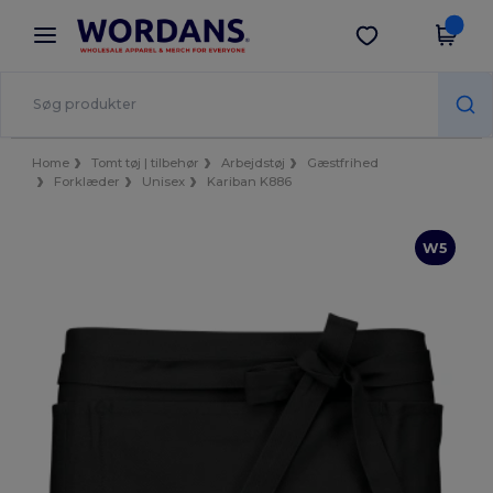
×
Wordans-app
Hent app
Bedre priser i appen!
Home
Tomt tøj | tilbehør
Arbejdstøj
Gæstfrihed
Forklæder
Unisex
Kariban K886
W5