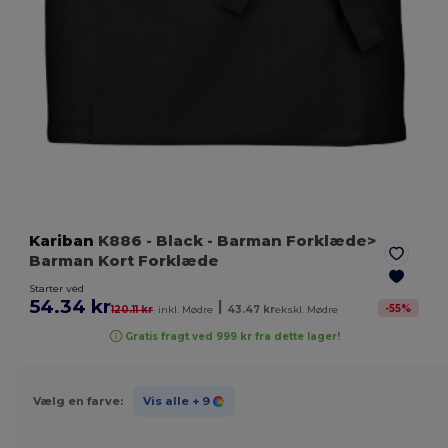
Kariban
K886
- Black
- Barman Forklæde>
Barman Kort Forklæde
Starter ved
54.34 kr
|
-
55
%
120.11 kr
inkl. Mødre
43.47 kr
ekskl. Mødre
Gratis fragt ved 999 kr fra dette lager!
Vælg en farve:
Vis alle
+ 9