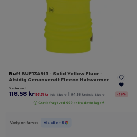
Buff
BUF134913
- Solid Yellow Fluor
-
Alsidig Genanvendt Fleece Halsvarmer
Starter ved
118.58 kr
|
-
39
%
193.31 kr
inkl. Mødre
94.86 kr
ekskl. Mødre
Gratis fragt ved 999 kr fra dette lager!
Vælg en farve:
Vis alle
+ 5