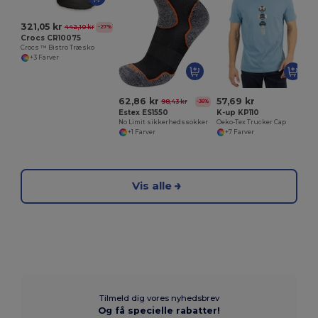
321,05 kr
442,10 kr
-27%
Crocs CR10075
Crocs ™ Bistro Træsko
+3 Farver
62,86 kr
57,69 kr
98,43 kr
-36%
Estex ES1550
K-up KP110
No Limit sikkerhedssokker
Oeko-Tex Trucker Cap
+1 Farver
+7 Farver
Vis alle
Tilmeld dig vores nyhedsbrev
Og få specielle rabatter!