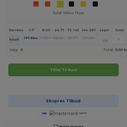
Solid Yellow Fluor
1-7
8-23
24-71
72-143
144-287
288 +
Mere
Størrelse
Lager
Antal
+
197.66
177.87
158.09
138.37
128.48
118.58
kr
kr
kr
kr
kr
kr
Adult
559
Valg:
0
Total:
0.00 k
Tilføj Til Kurv
Tilpas det!
Ekspres Tilbud
Hurtig levering