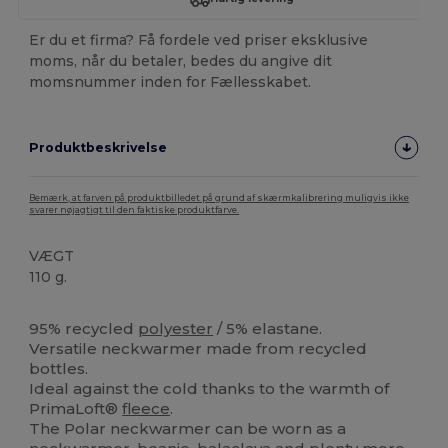
Er du et firma? Få fordele ved priser eksklusive
moms, når du betaler, bedes du angive dit
momsnummer inden for Fællesskabet.
Produktbeskrivelse
Bemærk, at farven på produktbilledet på grund af skærmkalibrering muligvis ikke
svarer nøjagtigt til den faktiske produktfarve.
VÆGT
110 g.
Fremstillet i Europa
Høj lagerbeholdning
95% recycled
polyester
/ 5% elastane.
Versatile neckwarmer made from recycled
bottles.
Ideal against the cold thanks to the warmth of
PrimaLoft®
fleece
.
The Polar neckwarmer can be worn as a