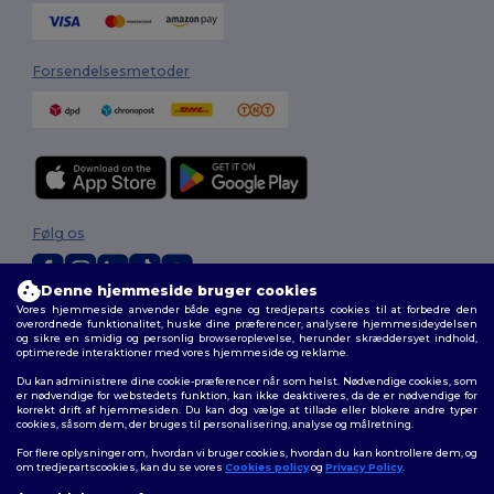
Forsendelsesmetoder
Følg os
Denne hjemmeside bruger cookies
Vores hjemmeside anvender både egne og tredjeparts cookies til at forbedre den
2026. Alle rettigheder forbeholdes
overordnede funktionalitet, huske dine præferencer, analysere hjemmesideydelsen
og sikre en smidig og personlig browseroplevelse, herunder skræddersyet indhold,
Vilkår og Betingelser
|
Tilpasset politik
|
Fortrolighedspolitik
|
Politik for
optimerede interaktioner med vores hjemmeside og reklame.
cookies
|
Sitemap
Du kan administrere dine cookie-præferencer når som helst. Nødvendige cookies, som
er nødvendige for webstedets funktion, kan ikke deaktiveres, da de er nødvendige for
korrekt drift af hjemmesiden. Du kan dog vælge at tillade eller blokere andre typer
cookies, såsom dem, der bruges til personalisering, analyse og målretning.
For flere oplysninger om, hvordan vi bruger cookies, hvordan du kan kontrollere dem, og
om tredjepartscookies, kan du se vores
Cookies policy
og
Privacy Policy
.