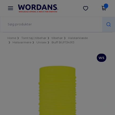
×
Wordans-app
Hent app
Bedre priser i appen!
Home
Tomt tøj | tilbehør
tilbehør
Halstørklæde
Halsvarmere
Unisex
Buff BUF134913
W5