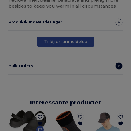
neckwarmer, beanie, balaclava
and
plenty more
besides to keep you warm in all circumstances.
Produktkundevurderinger
Tilføj en anmeldelse
Bulk Orders
Interessante produkter
F