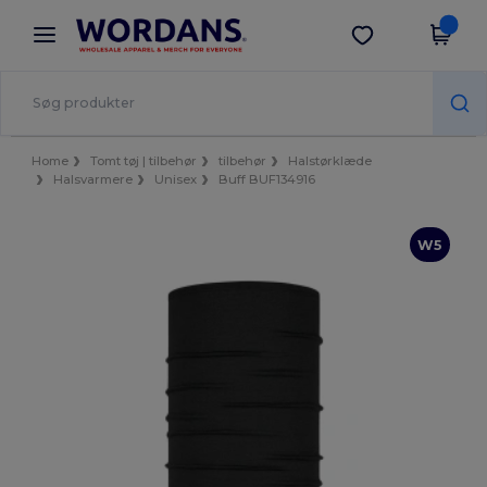
×
Wordans-app
Hent app
Bedre priser i appen!
Home
Tomt tøj | tilbehør
tilbehør
Halstørklæde
Halsvarmere
Unisex
Buff BUF134916
W5