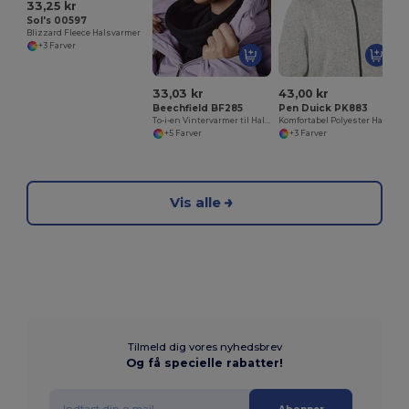
33,25 kr
Sol's 00597
Blizzard Fleece Halsvarmer
+3 Farver
33,03 kr
43,00 kr
Beechfield BF285
Pen Duick PK883
To-i-en Vintervarmer til Hals og Hoved
Komfortabel Polyester Halsvarmer
+5 Farver
+3 Farver
Vis alle
Tilmeld dig vores nyhedsbrev
Og få specielle rabatter!