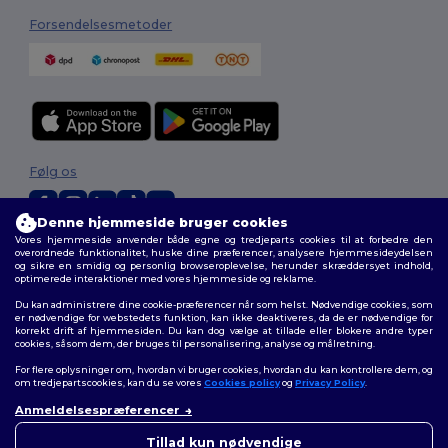
Forsendelsesmetoder
Følg os
Denne hjemmeside bruger cookies
Vores hjemmeside anvender både egne og tredjeparts cookies til at forbedre den
2026. Alle rettigheder forbeholdes
overordnede funktionalitet, huske dine præferencer, analysere hjemmesideydelsen
og sikre en smidig og personlig browseroplevelse, herunder skræddersyet indhold,
Vilkår og Betingelser
|
Tilpasset politik
|
Fortrolighedspolitik
|
Politik for
optimerede interaktioner med vores hjemmeside og reklame.
cookies
|
Sitemap
Du kan administrere dine cookie-præferencer når som helst. Nødvendige cookies, som
er nødvendige for webstedets funktion, kan ikke deaktiveres, da de er nødvendige for
korrekt drift af hjemmesiden. Du kan dog vælge at tillade eller blokere andre typer
cookies, såsom dem, der bruges til personalisering, analyse og målretning.
For flere oplysninger om, hvordan vi bruger cookies, hvordan du kan kontrollere dem, og
om tredjepartscookies, kan du se vores
Cookies policy
og
Privacy Policy
.
Anmeldelsespræferencer
👋
Hej
Hvis du har spørgsmål eller
Tillad kun nødvendige