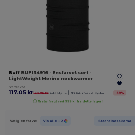
Buff
BUF134916
- Ensfarvet sort
-
LightWeight Merino neckwarmer
Starter ved
117.05 kr
|
-
39
%
190.76 kr
inkl. Mødre
93.64 kr
ekskl. Mødre
Gratis fragt ved 999 kr fra dette lager!
Vælg en farve:
Vis alle
+ 2
Størrelsesskema