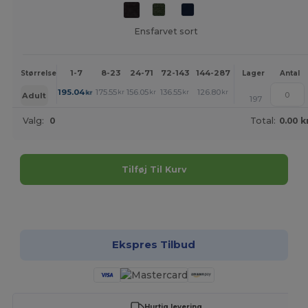
Ensfarvet sort
1-7
8-23
24-71
72-143
144-287
288 +
Mere
Størrelse
Lager
Antal
+
195.04
175.55
156.05
136.55
126.80
117.05
kr
kr
kr
kr
kr
kr
Adult
197
Valg:
0
Total:
0.00 k
Tilføj Til Kurv
Tilpas det!
Ekspres Tilbud
Hurtig levering