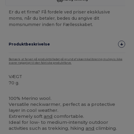
Er du et firma? Få fordele ved priser eksklusive
moms, når du betaler, bedes du angive dit
momsnummer inden for Fællesskabet.
Produktbeskrivelse
Bemærk, at farven på produktbilledet på grund af skærmkalibrering muligvis ikke
svarer nøjagtigt til den faktiske produktfarve.
VÆGT
70 g.
Fremstillet i Europa
100% Merino wool.
Versatile neckwarmer, perfect as a protective
layer in cool weather.
Extremely soft
and
comfortable.
Ideal for low- to medium-intensity outdoor
activities such as trekking, hiking
and
climbing.