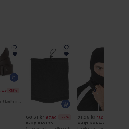
-39%
74,84 kr
6
Klassisk justerbart bælte med rund kant
68,31 kr
91,96 kr
-22%
-30%
87,90 kr
130,89 kr
K-up KP885
K-up KP442
Genanvendt microfleece halsvarmer
Komfortabel Sømløs Balaclava til Vinterbrug