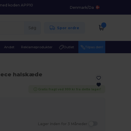
K med koden APP10
Denmark
/
Da
Søg
Spor ordre
Andet
Reklameprodukter
Outlet
Tilpas den!
leece halskæde
Gratis fragt ved 999 kr fra dette lager!
Lager Inden for 3 Måneder