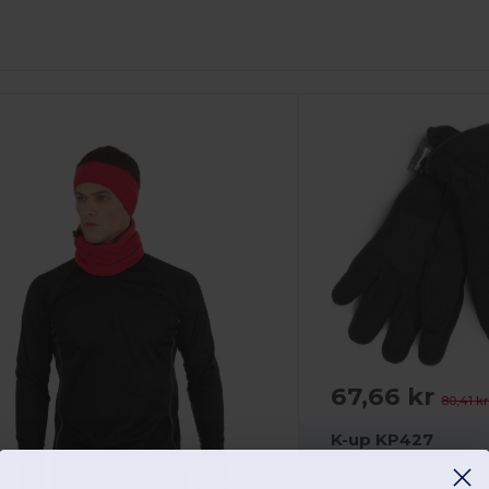
67,66 kr
80,41 k
K-up KP427