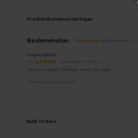
Produktkundevurderinger
Bedømmelse:
5.0
på 1 stemmer
31 so
Topkvalitet
5.0
Anmeldelse af Thierry L.
Jeg er meget tilfreds med mit køb!
Oversat fra Français
Bulk Orders