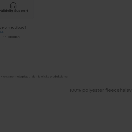
Pålidelig Support
de om et tilbud?
 24
-14h (english)
ke svarer nøjagtigt til den faktiske produktfarve.
100%
polyester
fleecehals