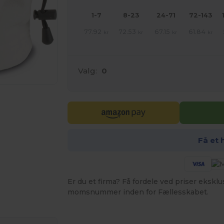
1-7
8-23
24-71
72-143
77.92
72.53
67.15
61.84
kr
kr
kr
kr
Valg:
0
Få et 
ne produkter
Er du et firma? Få fordele ved priser ekskl
momsnummer inden for Fællesskabet.