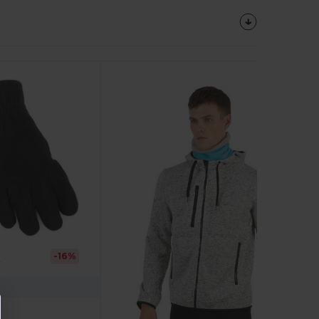
-16%
r