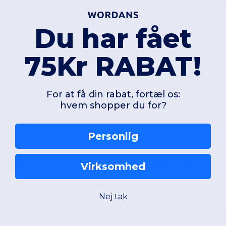
Du har fået
3,21 kr
75Kr RABAT!
-up KP880
Varm og Blød Polar Fleece Hovedbånd
For at få din rabat, fortæl os:
hvem shopper du for?
00% polyester
Personlig
Virksomhed
One Size
S/M
L/XL
W5
France
W5
France
Nej tak
Se produkt
Se pro