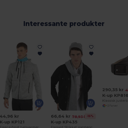
Interessante produkter
290,35 kr
4
K-up KP81
+2 Farver
44,96 kr
66,64 kr
-16%
78,93 kr
K-up KP121
K-up KP435
Fleece-foret halsvarmer
Elegant Strikket Halstørklæde til Vinter