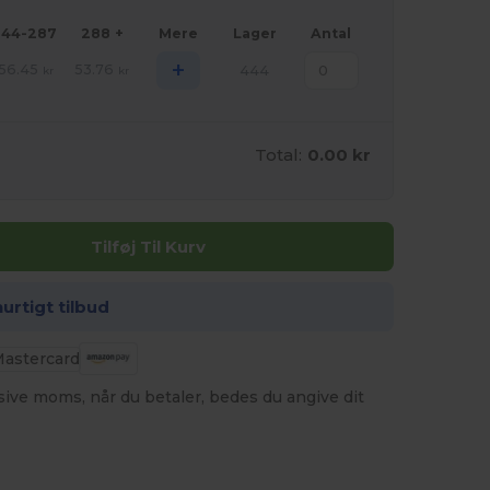
144-287
288 +
Mere
Lager
Antal
+
56.45
53.76
444
kr
kr
Total:
0.00 kr
Tilføj Til Kurv
hurtigt tilbud
usive moms, når du betaler, bedes du angive dit