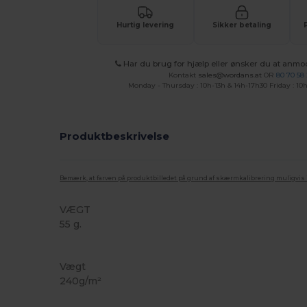
Hurtig levering
Sikker betaling
Har du brug for hjælp eller ønsker du at anmo
Kontakt
sales@wordans.at
OR
80 70 58
Monday - Thursday : 10h-13h & 14h-17h30 Friday : 10h
Produktbeskrivelse
Bemærk, at farven på produktbilledet på grund af skærmkalibrering muligvis ik
VÆGT
55 g.
Høj lagerbeholdning
Vægt
240g/m²