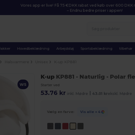
Vores app er live! Få 75 €DKK rabat ved køb over 600 DK
– Endnu bedre priser i appen!
Jakker
Hovedbeklædning
Arbejdstøj
Sportsbeklædning
tilbehør
Halsvarmere
Unisex
K-up KP881
K-up
KP881
- Naturlig
- Polar f
W5
Starter ved
53.76 kr
|
inkl. Mødre
43.01 kr
ekskl. Mødre
Vælg en farve:
Vis alle
+ 4