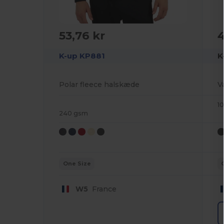
53,76 kr
4
K-up KP881
K
Polar fleece halskæde
1
240 gsm
One Size
W5
France