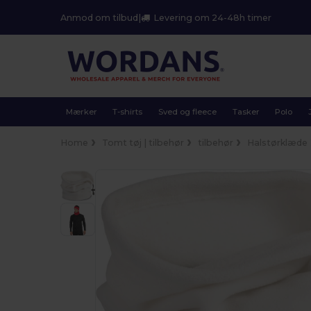
Anmod om tilbud
|
Levering om 24-48h timer
Mærker
T-shirts
Sved og fleece
Tasker
Polo
Home
Tomt tøj | tilbehør
tilbehør
Halstørklæde