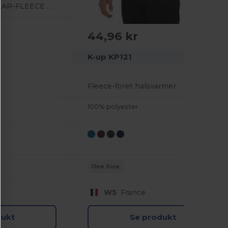
THINSULATE™ POLAR-FLEECE HANDSKER
44,96 kr
K-up KP121
Fleece-foret halsvarmer
100% polyester
One Size
W5
France
dukt
Se produkt