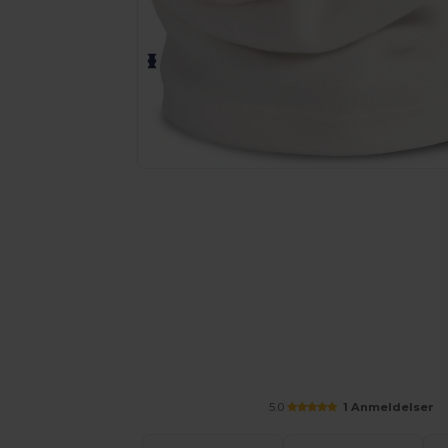
Anmod om et tilpasset tilbud på di
5.0
1 Anmeldelser