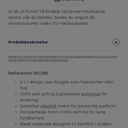
Er du et firma? Få fordele ved priser eksklusive
moms, når du betaler, bedes du angive dit
momsnummer inden for Fællesskabet.
Produktbeskrivelse
Bemærk, at farven på produktbilledet på grund af skærmkalibrering muligvis ikke
svarer nøjagtigt til den faktiske produktfarve.
Reference: BC285
2-i-1 design: kan bruges som halsvarmer eller
hue
100% anti-pilling Suprafleece
polyester
for
isolering
Justerbar
elastisk
snøre for personlig pasform
Forstærkede tone-i-tone sømme for lang
holdbarhed
Blødt materiale designet til komfort i kulden