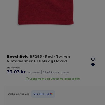
Beechfield
BF285
- Red
- To-i-en
Vintervarmer til Hals og Hoved
Starter ved
33.03 kr
|
inkl. Mødre
26.42 kr
ekskl. Mødre
Gratis fragt ved 999 kr fra dette lager!
Vælg en farve:
Vis alle
+ 4