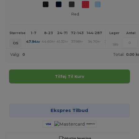
Red
1-7
8-23
24-71
72-143
144-287
288 +
Mere
Størrelse
Lager
Antal
+
47.94
44.60
41.32
37.98
34.70
33.03
kr
kr
kr
kr
kr
kr
OS
189
Valg:
0
Total:
0.00 k
Tilføj Til Kurv
Tilpas det!
Ekspres Tilbud
Hurtig levering