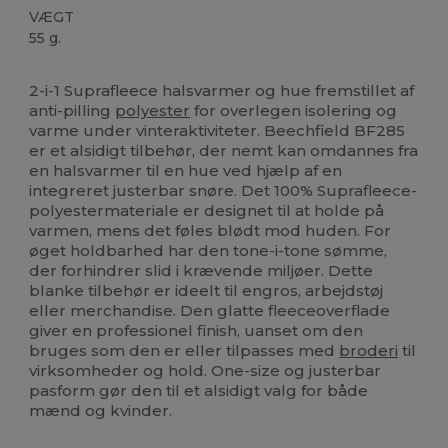
VÆGT
55 g.
Høj lagerbeholdning
2-i-1 Suprafleece halsvarmer og hue fremstillet af
anti-pilling
polyester
for overlegen isolering og
varme under vinteraktiviteter. Beechfield BF285
er et alsidigt tilbehør, der nemt kan omdannes fra
en halsvarmer til en hue ved hjælp af en
integreret justerbar snøre. Det 100% Suprafleece-
polyestermateriale er designet til at holde på
varmen, mens det føles blødt mod huden. For
øget holdbarhed har den tone-i-tone sømme,
der forhindrer slid i krævende miljøer. Dette
blanke tilbehør er ideelt til engros, arbejdstøj
eller merchandise. Den glatte fleeceoverflade
giver en professionel finish, uanset om den
bruges som den er eller tilpasses med
broderi
til
virksomheder og hold. One-size og justerbar
pasform gør den til et alsidigt valg for både
mænd og kvinder.