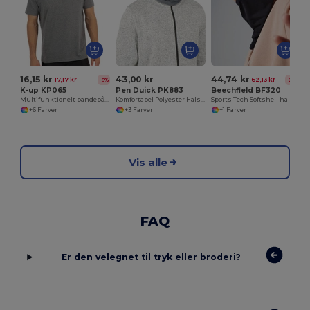
16,15 kr
43,00 kr
44,74 kr
17,17 kr
62,13 kr
-6%
-28%
K-up KP065
Pen Duick PK883
Beechfield BF320
Multifunktionelt pandebånd
Komfortabel Polyester Halsvarmer
Sports Tech Softshell halsvarmer
+6 Farver
+3 Farver
+1 Farver
Vis alle
FAQ
Er den velegnet til tryk eller broderi?