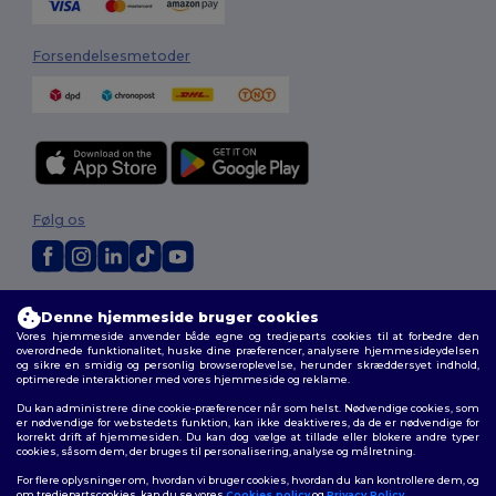
Forsendelsesmetoder
Følg os
2026. Alle rettigheder forbeholdes
Denne hjemmeside bruger cookies
Vilkår og Betingelser
|
Tilpasset politik
|
Fortrolighedspolitik
|
Politik for
Vores hjemmeside anvender både egne og tredjeparts cookies til at forbedre den
cookies
|
Sitemap
overordnede funktionalitet, huske dine præferencer, analysere hjemmesideydelsen
og sikre en smidig og personlig browseroplevelse, herunder skræddersyet indhold,
optimerede interaktioner med vores hjemmeside og reklame.
Du kan administrere dine cookie-præferencer når som helst. Nødvendige cookies, som
er nødvendige for webstedets funktion, kan ikke deaktiveres, da de er nødvendige for
korrekt drift af hjemmesiden. Du kan dog vælge at tillade eller blokere andre typer
cookies, såsom dem, der bruges til personalisering, analyse og målretning.
For flere oplysninger om, hvordan vi bruger cookies, hvordan du kan kontrollere dem, og
om tredjepartscookies, kan du se vores
Cookies policy
og
Privacy Policy
.