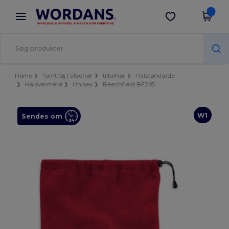
×
Wordans-app
Hent app
Bedre priser i appen!
Home
Tomt tøj | tilbehør
tilbehør
Halstørklæde
Halsvarmere
Unisex
Beechfield BF285
W1
Sendes om