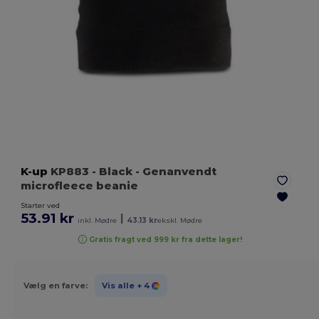
K-up
KP883
- Black
- Genanvendt
microfleece beanie
Starter ved
53.91 kr
|
inkl. Mødre
43.13 kr
ekskl. Mødre
Gratis fragt ved 999 kr fra dette lager!
Vælg en farve:
Vis alle
+ 4