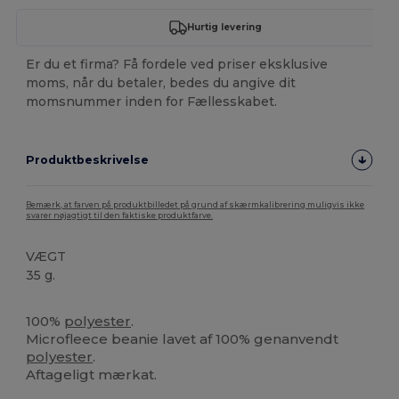
Hurtig levering
Er du et firma? Få fordele ved priser eksklusive
moms, når du betaler, bedes du angive dit
momsnummer inden for Fællesskabet.
Produktbeskrivelse
Bemærk, at farven på produktbilledet på grund af skærmkalibrering muligvis ikke
svarer nøjagtigt til den faktiske produktfarve.
VÆGT
35 g.
Tåre væk
Høj lagerbeholdning
100%
polyester
.
Microfleece beanie lavet af 100% genanvendt
polyester
.
Aftageligt mærkat.