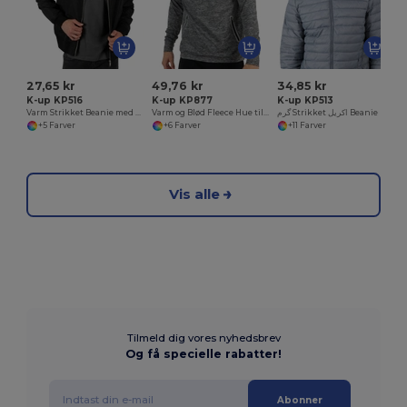
27,65 kr
49,76 kr
34,85 kr
K-up KP516
K-up KP877
K-up KP513
Varm Strikket Beanie med Ribkant
Varm og Blød Fleece Hue til Vinterbrug
گرم Strikket اکریل Beanie Hat کے لئے سردی
+5 Farver
+6 Farver
+11 Farver
Vis alle
Tilmeld dig vores nyhedsbrev
Og få specielle rabatter!
Abonner