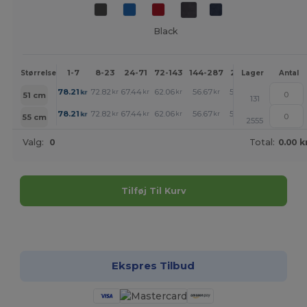
Black
1-7
8-23
24-71
72-143
144-287
288 +
Mere
Størrelse
Lager
Antal
+
78.21
72.82
67.44
62.06
56.67
53.91
kr
kr
kr
kr
kr
kr
51 cm
131
+
78.21
72.82
67.44
62.06
56.67
53.91
kr
kr
kr
kr
kr
kr
55 cm
2555
Valg:
0
Total:
0.00 k
Tilføj Til Kurv
Tilpas det!
Ekspres Tilbud