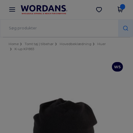
×
Wordans-app
Hent app
Bedre priser i appen!
Home
Tomt tøj | tilbehør
Hovedbeklædning
Huer
K-up KP883
W5