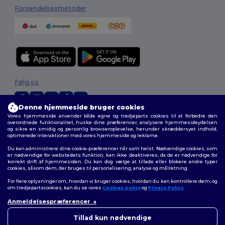
Forsendelsesmetoder
Følg os
Denne hjemmeside bruger cookies
Vores hjemmeside anvender både egne og tredjeparts cookies til at forbedre den
2026. Alle rettigheder forbeholdes
overordnede funktionalitet, huske dine præferencer, analysere hjemmesideydelsen
og sikre en smidig og personlig browseroplevelse, herunder skræddersyet indhold,
Vilkår og Betingelser
|
Tilpasset politik
|
Fortrolighedspolitik
|
Politik for
optimerede interaktioner med vores hjemmeside og reklame.
cookies
|
Sitemap
Du kan administrere dine cookie-præferencer når som helst. Nødvendige cookies, som
er nødvendige for webstedets funktion, kan ikke deaktiveres, da de er nødvendige for
korrekt drift af hjemmesiden. Du kan dog vælge at tillade eller blokere andre typer
cookies, såsom dem, der bruges til personalisering, analyse og målretning.
For flere oplysninger om, hvordan vi bruger cookies, hvordan du kan kontrollere dem, og
om tredjepartscookies, kan du se vores
Cookies policy
og
Privacy Policy
.
Anmeldelsespræferencer
👋
Hej
Hvis du har spørgsmål eller
Tillad kun nødvendige
bekymringer, kan du kontakte