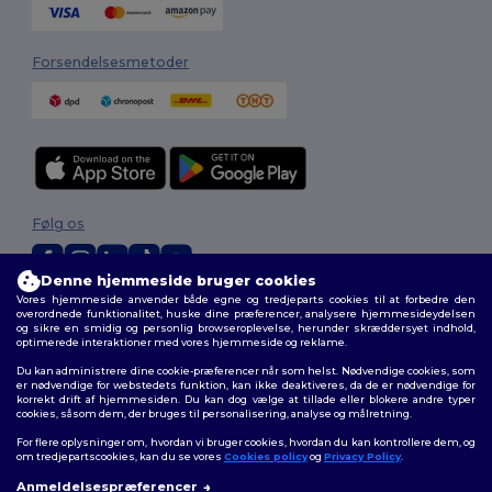
Forsendelsesmetoder
Følg os
Denne hjemmeside bruger cookies
Vores hjemmeside anvender både egne og tredjeparts cookies til at forbedre den
2026. Alle rettigheder forbeholdes
overordnede funktionalitet, huske dine præferencer, analysere hjemmesideydelsen
og sikre en smidig og personlig browseroplevelse, herunder skræddersyet indhold,
Vilkår og Betingelser
|
Tilpasset politik
|
Fortrolighedspolitik
|
Politik for
optimerede interaktioner med vores hjemmeside og reklame.
cookies
|
Sitemap
Du kan administrere dine cookie-præferencer når som helst. Nødvendige cookies, som
er nødvendige for webstedets funktion, kan ikke deaktiveres, da de er nødvendige for
korrekt drift af hjemmesiden. Du kan dog vælge at tillade eller blokere andre typer
cookies, såsom dem, der bruges til personalisering, analyse og målretning.
For flere oplysninger om, hvordan vi bruger cookies, hvordan du kan kontrollere dem, og
om tredjepartscookies, kan du se vores
Cookies policy
og
Privacy Policy
.
Anmeldelsespræferencer
👋
Hej