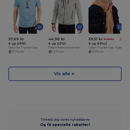
57,69 kr
44,96 kr
59,51 kr
74,50 kr
-20%
K-up KP110
K-up KP121
K-up KP142
Oeko-Tex Trucker Cap
Fleece-foret halsvarmer
Urban Trucker Cap - 6 paneler
+7 Farver
+3 Farver
+5 Farver
Vis alle
Tilmeld dig vores nyhedsbrev
Og få specielle rabatter!