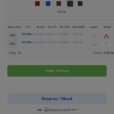
Black
1-7
8-23
24-71
72-143
144-287
288 +
Mere
Størrelse
Lager
Antal
+
131.39
120.84
105.12
94.58
78.79
68.31
kr
kr
kr
kr
kr
kr
S/M
0
+
131.39
120.84
105.12
94.58
78.79
68.31
kr
kr
kr
kr
kr
kr
L/XL
741
Valg:
0
Total:
0.00 k
Tilføj Til Kurv
Tilpas det!
Ekspres Tilbud