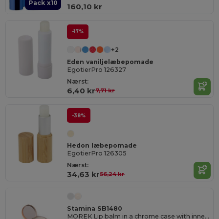
Pack x10
160,10 kr
-17%
+2
Eden vaniljelæbepomade
EgotierPro 126327
Nærst:
6,40 kr
7,71 kr
-38%
Hedon læbepomade
EgotierPro 126305
Nærst:
34,63 kr
56,24 kr
Stamina SB1480
MOREK Lip balm in a chrome case with inner mirror