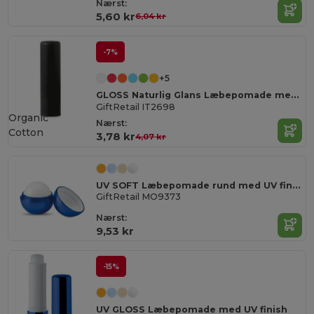
Nærst:
5,60 kr
6,04 kr
-7%
+5
GLOSS Naturlig Glans Læbepomade med SPF10 Beskyttelse
GiftRetail IT2698
Organic
Nærst:
Cotton
3,78 kr
4,07 kr
UV SOFT Læbepomade rund med UV finish
GiftRetail MO9373
Nærst:
9,53 kr
-15%
UV GLOSS Læbepomade med UV finish