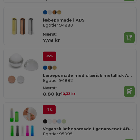
læbepomade i ABS
Egotier 94880
Nærst:
7,78 kr
-15%
Læbepomade med sfærisk metallisk ABS emballage
Egotier 94882
Nærst:
8,80 kr
10,33 kr
-7%
Vegansk læbepomade i genanvendt ABS (100% rABS) og PP, med vaniljesmag
Egotier 95095