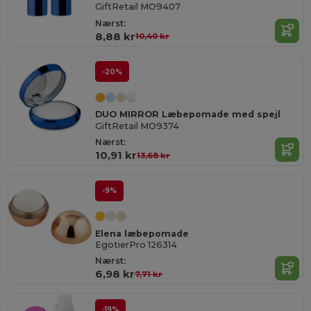
GiftRetail MO9407
Nærst:
8,88 kr
10,40 kr
-20%
DUO MIRROR Læbepomade med spejl
GiftRetail MO9374
Nærst:
10,91 kr
13,68 kr
-9%
Elena læbepomade
EgotierPro 126314
Nærst:
6,98 kr
7,71 kr
-19%