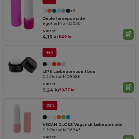
+2
Deale læbepomade
EgotierPro 103030
Nærst:
4,15 kr
5,09 kr
-14%
LIPS Læbepomade I box
GiftRetail MO9586
Nærst:
9,24 kr
10,77 kr
-32%
VEGAN GLOSS Vegansk læbepomade
GiftRetail MO6943
Nærst: