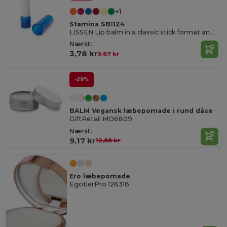
+1
Stamina SB1124
LISSEN Lip balm in a classic stick format and semitransparent finish
Nærst:
3,78 kr
5,67 kr
-29%
BALM Vegansk læbepomade i rund dåse
GiftRetail MO6809
Nærst:
9,17 kr
12,88 kr
Ero læbepomade
EgotierPro 126316