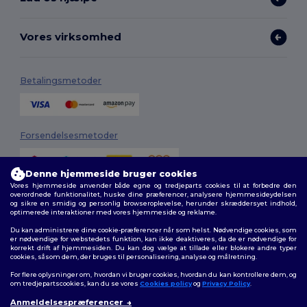
Vores virksomhed
Betalingsmetoder
Forsendelsesmetoder
Denne hjemmeside bruger cookies
Vores hjemmeside anvender både egne og tredjeparts cookies til at forbedre den
overordnede funktionalitet, huske dine præferencer, analysere hjemmesideydelsen
og sikre en smidig og personlig browseroplevelse, herunder skræddersyet indhold,
optimerede interaktioner med vores hjemmeside og reklame.
Du kan administrere dine cookie-præferencer når som helst. Nødvendige cookies, som
Følg os
er nødvendige for webstedets funktion, kan ikke deaktiveres, da de er nødvendige for
korrekt drift af hjemmesiden. Du kan dog vælge at tillade eller blokere andre typer
cookies, såsom dem, der bruges til personalisering, analyse og målretning.
For flere oplysninger om, hvordan vi bruger cookies, hvordan du kan kontrollere dem, og
om tredjepartscookies, kan du se vores
Cookies policy
og
Privacy Policy
.
2026. Alle rettigheder forbeholdes
Anmeldelsespræferencer
Vilkår og Betingelser
|
Tilpasset politik
|
Fortrolighedspolitik
|
Politik for
👋
Hej