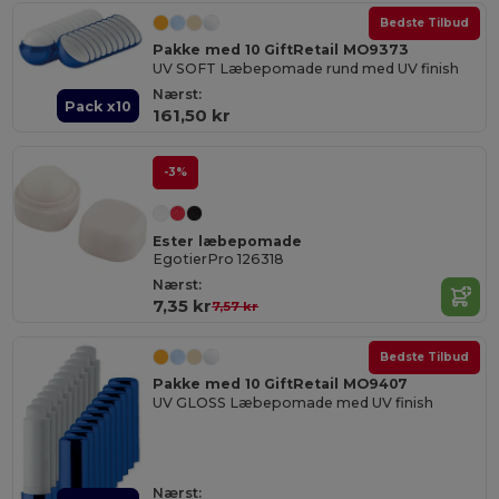
Bedste Tilbud
Pakke med 10 GiftRetail MO9373
UV SOFT Læbepomade rund med UV finish
Nærst:
Pack x10
161,50 kr
-3%
Ester læbepomade
EgotierPro 126318
Nærst:
7,35 kr
7,57 kr
Bedste Tilbud
Pakke med 10 GiftRetail MO9407
UV GLOSS Læbepomade med UV finish
Nærst: