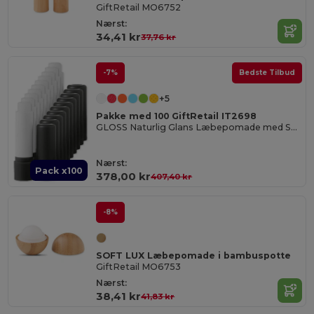
GiftRetail MO6752
Nærst:
34,41 kr
37,76 kr
-7%
Bedste Tilbud
+5
Pakke med 100 GiftRetail IT2698
GLOSS Naturlig Glans Læbepomade med SPF10 Beskyttelse
Nærst:
Pack x100
378,00 kr
407,40 kr
-8%
SOFT LUX Læbepomade i bambuspotte
GiftRetail MO6753
Nærst:
38,41 kr
41,83 kr