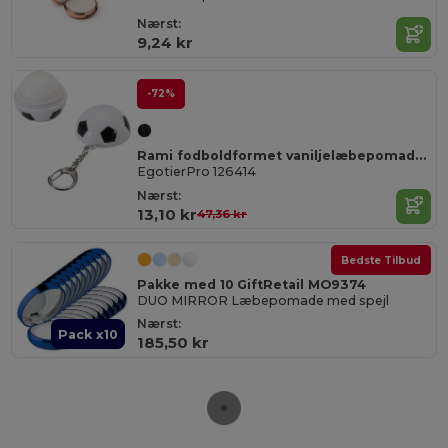
Nærst:
9,24 kr
-72%
Rami fodboldformet vaniljelæbepomade med SPF 15 og nøglering
EgotierPro 126414
Nærst:
13,10 kr
47,36 kr
Bedste Tilbud
Pakke med 10 GiftRetail MO9374
DUO MIRROR Læbepomade med spejl
Nærst:
Pack x10
185,50 kr