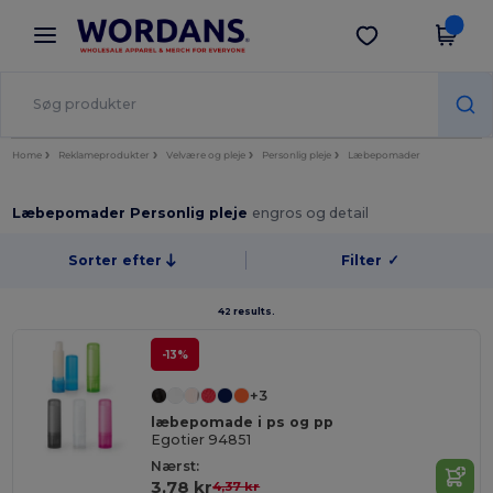
×
Wordans-app
Hent app
Bedre priser i appen!
Home
Reklameprodukter
Velvære og pleje
Personlig pleje
Læbepomader
Læbepomader Personlig pleje
engros og detail
Sorter efter
Filter
✓
42 results.
-13%
+3
læbepomade i ps og pp
Egotier 94851
Nærst:
3,78 kr
4,37 kr