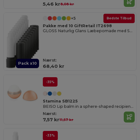
5,46 kr
8,08 kr
+5
Bedste Tilbud
Pakke med 10 GiftRetail IT2698
GLOSS Naturlig Glans Læbepomade med SPF10 Beskyttelse
Nærst:
Pack x10
68,40 kr
-35%
Stamina SB1225
BEISO Lip balm in a sphere-shaped recipient with a chrome plated finish
Nærst:
7,57 kr
11,57 kr
-33%