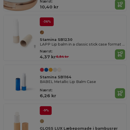
Nærst:
10,40 kr
-36%
Stamina SB1230
LAPP Lip balm in a classic stick case format made of wheat fiber
Nærst:
4,37 kr
6,84 kr
Stamina SB1164
BABEL Metallic Lip Balm Case
Nærst:
6,26 kr
-9%
GLOSS LUX Læbepomade i bambusrør