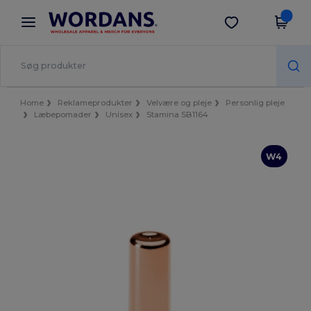
×
Wordans-app
Hent app
Bedre priser i appen!
Home
Reklameprodukter
Velvære og pleje
Personlig pleje
Læbepomader
Unisex
Stamina SB1164
W4