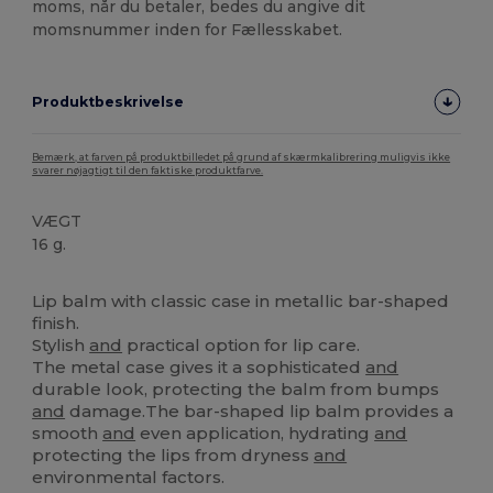
moms, når du betaler, bedes du angive dit
momsnummer inden for Fællesskabet.
Produktbeskrivelse
Bemærk, at farven på produktbilledet på grund af skærmkalibrering muligvis ikke
svarer nøjagtigt til den faktiske produktfarve.
VÆGT
16 g.
Høj lagerbeholdning
Lip balm with classic case in metallic bar-shaped
finish.
Stylish
and
practical option for lip care.
The metal case gives it a sophisticated
and
durable look, protecting the balm from bumps
and
damage.The bar-shaped lip balm provides a
smooth
and
even application, hydrating
and
protecting the lips from dryness
and
environmental factors.