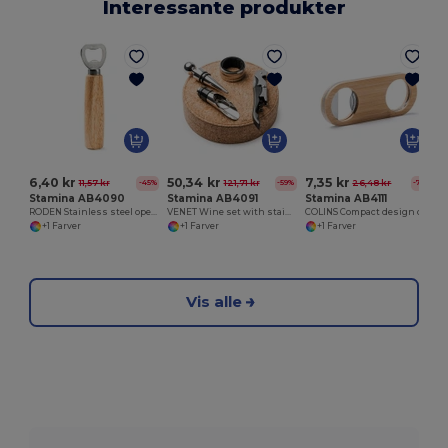
Interessante produkter
6,40 kr
50,34 kr
7,35 kr
11,57 kr
121,71 kr
26,48 kr
-45%
-59%
-72%
Stamina AB4090
Stamina AB4091
Stamina AB4111
RODEN Stainless steel opener with natural wood handgrip
VENET Wine set with stainless steel accessories
COLINS Compact design opener made of bamboo with a stainless steel interior and upper die-cast for hanging
+1 Farver
+1 Farver
+1 Farver
Vis alle