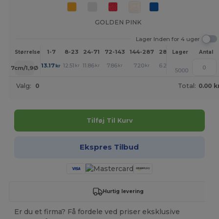
GOLDEN PINK
Lager Inden for 4 uger
1-7
8-23
24-71
72-143
144-287
288 +
Mere
Størrelse
Lager
Antal
+
13.17
12.51
11.86
7.86
7.20
6.26
kr
kr
kr
kr
kr
kr
7cm/1,9Ø
5000
Valg:
0
Total:
0.00 k
Tilføj Til Kurv
Ekspres Tilbud
Hurtig levering
Er du et firma? Få fordele ved priser eksklusive