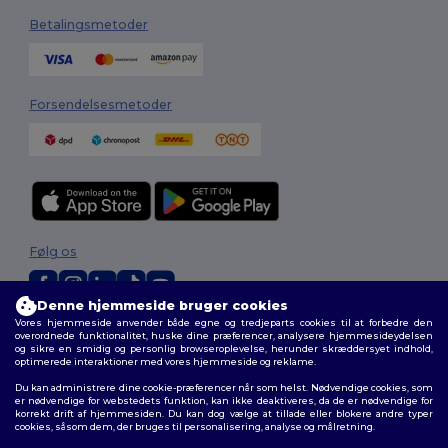
Betalingsmetoder
Forsendelsesmetoder
Følg os
Denne hjemmeside bruger cookies
Vores hjemmeside anvender både egne og tredjeparts cookies til at forbedre den
2026. Alle rettigheder forbeholdes
overordnede funktionalitet, huske dine præferencer, analysere hjemmesideydelsen
Vilkår og Betingelser
|
Tilpasset politik
|
Fortrolighedspolitik
|
Politik for
og sikre en smidig og personlig browseroplevelse, herunder skræddersyet indhold,
optimerede interaktioner med vores hjemmeside og reklame.
cookies
|
Sitemap
Du kan administrere dine cookie-præferencer når som helst. Nødvendige cookies, som
er nødvendige for webstedets funktion, kan ikke deaktiveres, da de er nødvendige for
korrekt drift af hjemmesiden. Du kan dog vælge at tillade eller blokere andre typer
cookies, såsom dem, der bruges til personalisering, analyse og målretning.