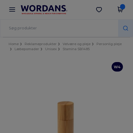
×
Wordans-app
Hent app
Bedre priser i appen!
Home
Reklameprodukter
Velvære og pleje
Personlig pleje
Læbepomader
Unisex
Stamina SB1485
W4