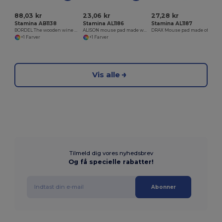
88,03 kr
23,06 kr
27,28 kr
Stamina AB1138
Stamina AL1186
Stamina AL1187
BORDEL The wooden wine bottle case is the perfect complement to transport and present the wine bottle in an elegant way
ALISON mouse pad made with cork
DRAX Mouse pad made of RPET material and with cushion
+1 Farver
+1 Farver
Vis alle
Tilmeld dig vores nyhedsbrev
Og få specielle rabatter!
Abonner