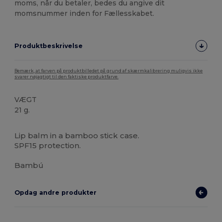
moms, når du betaler, bedes du angive dit
momsnummer inden for Fællesskabet.
Produktbeskrivelse
Bemærk, at farven på produktbilledet på grund af skærmkalibrering muligvis ikke
svarer nøjagtigt til den faktiske produktfarve.
VÆGT
21 g.
Høj lagerbeholdning
Lip balm in a bamboo stick case.
SPF15 protection.
Bambú
Opdag andre produkter