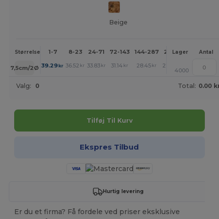
Beige
1-7
8-23
24-71
72-143
144-287
288 +
Mere
Størrelse
Lager
Antal
+
39.29
36.52
33.83
31.14
28.45
27.06
kr
kr
kr
kr
kr
kr
7,5cm/2Ø
4000
Valg:
0
Total:
0.00 k
Tilføj Til Kurv
Ekspres Tilbud
Hurtig levering
Er du et firma? Få fordele ved priser eksklusive