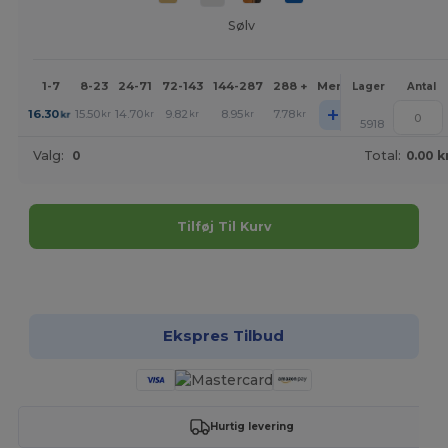
Sølv
1-7
8-23
24-71
72-143
144-287
288 +
Mere
Lager
Antal
+
16.30
15.50
14.70
9.82
8.95
7.78
kr
kr
kr
kr
kr
kr
5918
Valg:
0
Total:
0.00 k
Tilføj Til Kurv
Tilpas det!
Ekspres Tilbud
Hurtig levering