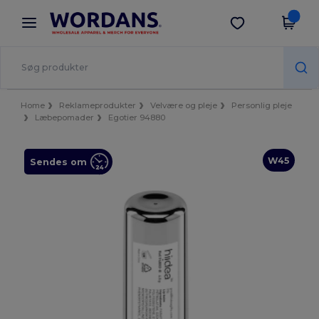
×
Wordans-app
Hent app
Bedre priser i appen!
Home
Reklameprodukter
Velvære og pleje
Personlig pleje
Læbepomader
Egotier 94880
W45
Sendes om