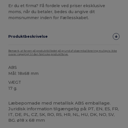
Er du et firma? Få fordele ved priser eksklusive
moms, når du betaler, bedes du angive dit
momsnummer inden for Fællesskabet.
Produktbeskrivelse
Bemærk, at farven på produktbilledet på grund af skærmkalibrering muligvis ikke
svarer nøjagtigt til den faktiske produktfarve.
ABS
Mål: 18x68 mm
VÆGT
17 g.
Høj lagerbeholdning
Læbepomade med metallisk ABS emballage.
Juridisk information tilgængelig på: PT, EN, ES, FR,
IT, DE, PL, CZ, SK, RO, RS, HR, NL, HU, DK, NO, SV,
BG. ø18 x 68 mm