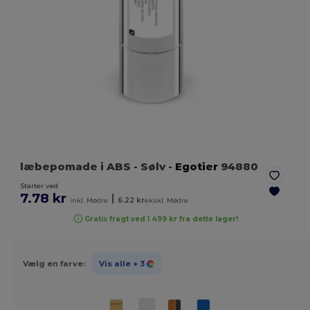
læbepomade i ABS
- Sølv
-
Egotier
94880
Starter ved
7.78 kr
|
inkl. Mødre
6.22 kr
ekskl. Mødre
Gratis fragt ved 1 499 kr fra dette lager!
Vælg en farve:
Vis alle
+ 3