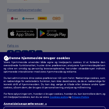
Forsendelsesmetoder
Følg os
Denne hjemmeside bruger cookies
Vores hjemmeside anvender både egne og tredjeparts cookies til at forbedre den
2026. Alle rettigheder forbeholdes
overordnede funktionalitet, huske dine præferencer, analysere hjemmesideydelsen
og sikre en smidig og personlig browseroplevelse, herunder skræddersyet indhold,
Vilkår og Betingelser
|
Tilpasset politik
|
Fortrolighedspolitik
|
Politik for
optimerede interaktioner med vores hjemmeside og reklame.
cookies
|
Sitemap
Du kan administrere dine cookie-præferencer når som helst. Nødvendige cookies, som
er nødvendige for webstedets funktion, kan ikke deaktiveres, da de er nødvendige for
korrekt drift af hjemmesiden. Du kan dog vælge at tillade eller blokere andre typer
cookies, såsom dem, der bruges til personalisering, analyse og målretning.
For flere oplysninger om, hvordan vi bruger cookies, hvordan du kan kontrollere dem, og
om tredjepartscookies, kan du se vores
Cookies policy
og
Privacy Policy
.
Anmeldelsespræferencer
👋
Hej