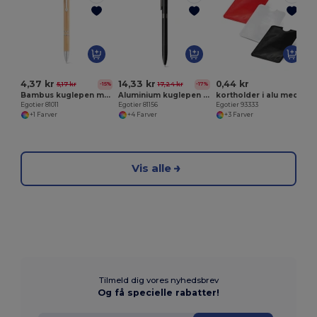
E
4,37 kr
14,33 kr
0,44 kr
5,17 kr
17,24 kr
-15%
-17%
Bambus kuglepen med klip og metal detaljer
Aluminium kuglepen med twist- mekanisme og klip
kortholder i alu med RFID blokker
Egotier 81011
Egotier 81156
Egotier 93333
+1 Farver
+4 Farver
+3 Farver
Vis alle
Tilmeld dig vores nyhedsbrev
Og få specielle rabatter!