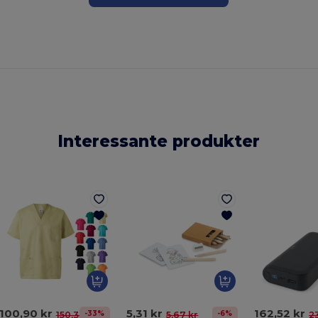
Interessante produkter
100,90 kr
5,31 kr
162,52 kr
-33%
-6%
150,30 kr
5,67 kr
2