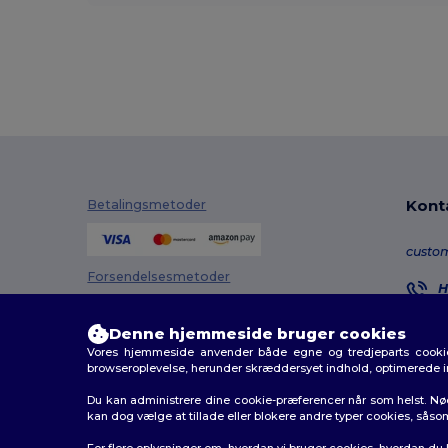
Kont
Betalingsmetoder
custo
Forsendelsesmetoder
H
8
M
Denne hjemmeside bruger cookies
Vores hjemmeside anvender både egne og tredjeparts cookies
O
browseroplevelse, herunder skræddersyet indhold, optimerede 
Du kan administrere dine cookie-præferencer når som helst. Nø
kan dog vælge at tillade eller blokere andre typer cookies, såso
2026. Alle rettigheder forbeholdes