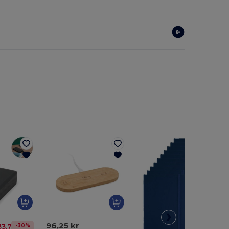
96,25 kr
-30%
33,75 kr