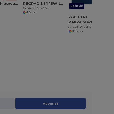
20'000 mAh powerbank i genanvendt ABS (100 % rABS) med 15 W superhurtig trådløs oplader
RECPAD 3 i 1 15W trådløs oplader
Pack x10
GiftRetail MO2729
+1 Farver
280,10 kr
Pakke med 10 GiftRetail AR1804
ARCONOT A5 Klassisk Notesbog med Elastik
+14 Farver
Abonner