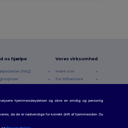
d os hjælpe
Vores virksomhed
ælpecenter (FAQ)
Hvem vi er
grospriser
For Influencere
turneringer & Refusioner
Kontakt os
dliste
Karrierecenter
analysere hjemmesideydelsen og sikre en smidig og personlig
rsendelsesmetoder
batkoder
eres, da de er nødvendige for korrekt drift af hjemmesiden. Du