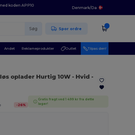
K med koden APP10
Denmark
/
Da
Søg
Spor ordre
Andet
Reklameprodukter
Outlet
Tilpas den!
dløs oplader Hurtig 10W
- Hvid
-
Gratis fragt ved 1 499 kr fra dette
lager!
-
26
%
e