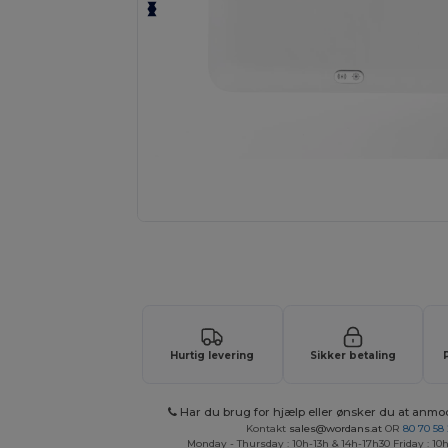
Anmod om et tilpasset tilbud på di
Hurtig levering
Sikker betaling
Har du brug for hjælp eller ønsker du at anmo
Kontakt
sales@wordans.at
OR
80 70 58
Monday - Thursday : 10h-13h & 14h-17h30 Friday : 10h