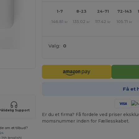
1-7
8-23
24-71
72-143
146.81
135.02
117.42
105.71
kr
kr
kr
kr
Valg:
0
ne produkter
Få et 
Pålidelig Support
Er du et firma? Få fordele ved priser ekskl
momsnummer inden for Fællesskabet.
de om et tilbud?
 24
-14h (english)