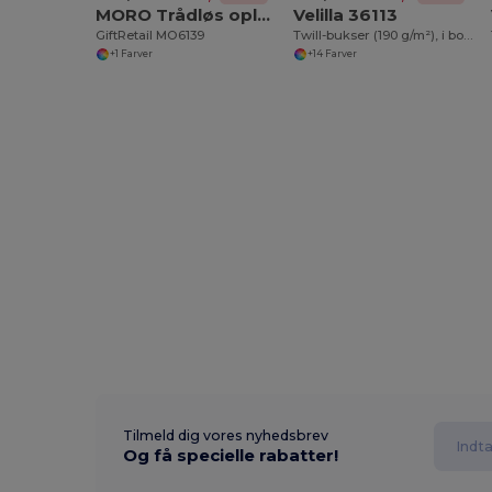
MORO Trådløs oplader i bambus
Velilla 36113
GiftRetail MO6139
Twill-bukser (190 g/m²), i bomuld (35 %) og polyester (65 %)
+1 Farver
+14 Farver
Tilmeld dig vores nyhedsbrev
Og få specielle rabatter!