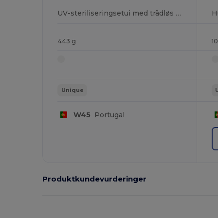
UV-steriliseringsetui med trådløs oplader Hurtig 10W
443 g
1
Unique
W45
Portugal
Produktkundevurderinger