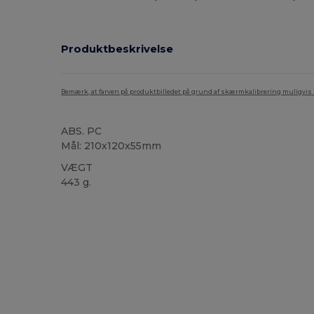
Produktbeskrivelse
Bemærk, at farven på produktbilledet på grund af skærmkalibrering muligvis ik
ABS. PC
Mål: 210x120x55mm
VÆGT
443 g.
Høj lagerbeholdning