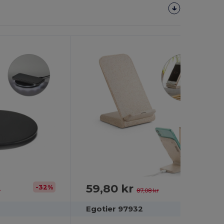
59,80 kr
-32%
-31%
r
87,08 kr
Egotier 97932