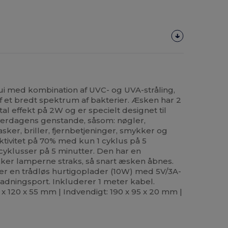
tui med kombination af UVC- og UVA-stråling,
f et bredt spektrum af bakterier. Æsken har 2
l effekt på 2W og er specielt designet til
 hverdagens genstande, såsom: nøgler,
sker, briller, fjernbetjeninger, smykker og
tivitet på 70% med kun 1 cyklus på 5
cyklusser på 5 minutter. Den har en
ker lamperne straks, så snart æsken åbnes.
rer en trådløs hurtigoplader (10W) med 5V/3A-
adningsport. Inkluderer 1 meter kabel.
x 120 x 55 mm | Indvendigt: 190 x 95 x 20 mm |