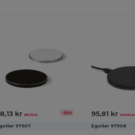
ilpas
Det!
8,13 kr
95,81 kr
-35%
88,76 kr
140,92 k
gotier 97907
Egotier 97908