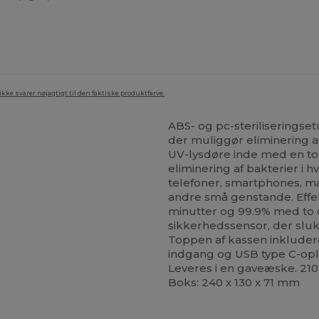
ke svarer nøjagtigt til den faktiske produktfarve.
ABS- og pc-steriliseringse
der muliggør eliminering a
UV-lysdøre inde med en tota
eliminering af bakterier i
telefoner, smartphones, ma
andre små genstande. Effek
minutter og 99.9% med to 
sikkerhedssensor, der sluk
Toppen af ​​kassen inklude
indgang og USB type C-opl
Leveres i en gaveæske. 210 
Boks: 240 x 130 x 71 mm