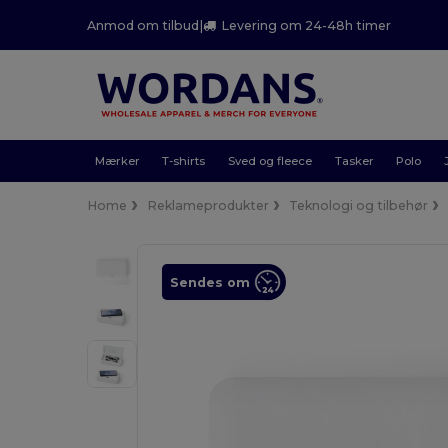
Anmod om tilbud
|
Levering om 24-48h timer
Mærker
T-shirts
Sved og fleece
Tasker
Polo
Home
Reklameprodukter
Teknologi og tilbehør
Sendes om