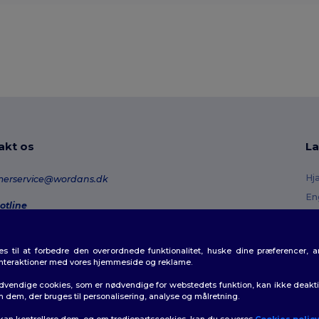
akt os
La
Hj
merservice@wordans.dk
En
otline
Re
0 70 58 24
onday - Thursday : 10h-13h & 14h-17h30 Friday : 10h-14h (english)
Or
 til at forbedre den overordnede funktionalitet, huske dine præferencer, 
Fo
rdresporing
interaktioner med vores hjemmeside og reklame.
Ra
dvendige cookies, som er nødvendige for webstedets funktion, kan ikke deaktiv
m dem, der bruges til personalisering, analyse og målretning.