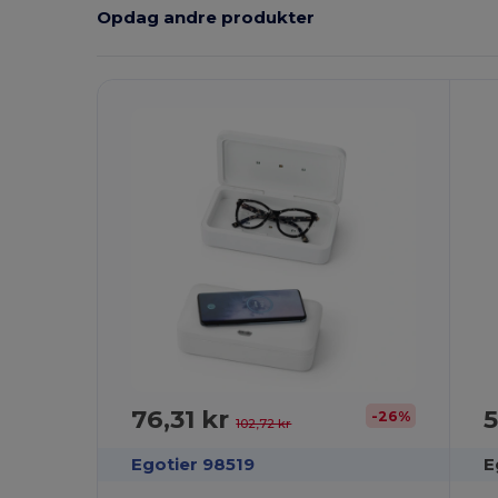
Opdag andre produkter
T
76,31 kr
5
-26%
102,72 kr
Egotier 98519
E