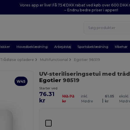
Vores app er live! Få 75 €DKK rabat ved køb over 600 DK
– Endnu bedre priser i appen!
Jakker
Hovedbeklædning
Arbejdstøj
Sportsbeklædning
tilbehør
Trådløse opladere
Multifunctional
Egotier 98519
UV-steriliseringsetui med trå
Egotier
98519
W45
Starter ved
76.31
102.72
inkl.
61.05
ekskl.
kr
|
kr
Mødre
kr
Mødr