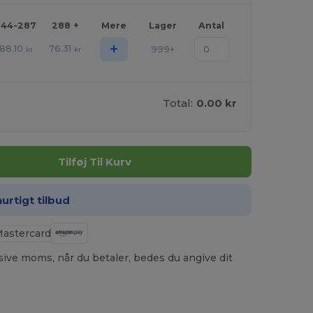
144-287
288 +
Mere
Lager
Antal
+
88.10
76.31
999+
kr
kr
Total:
0.00 kr
Tilføj Til Kurv
hurtigt tilbud
usive moms, når du betaler, bedes du angive dit