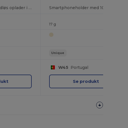
Fast charge 10W trådløs oplader i ABS
Smartphoneholder med 10W hurtig trådløs oplader i genanvendt ABS (100 % rABS) og hvedestråfiber
17 g
Unique
W45
Portugal
dukt
Se produkt