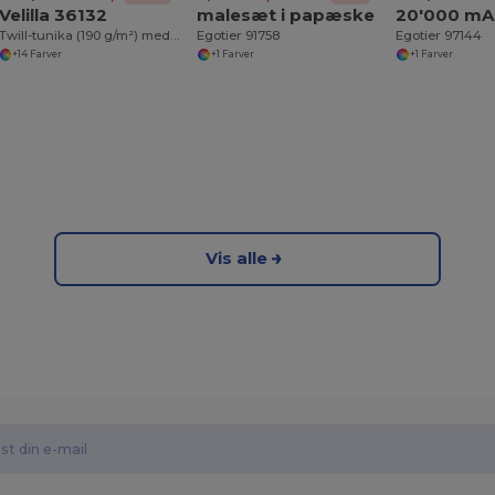
Velilla 36132
malesæt i papæske
Twill-tunika (190 g/m²) med korte ærmer, i polyester (65 %) og bomuld (35 %)
Egotier 91758
Egotier 97144
+14 Farver
+1 Farver
+1 Farver
Vis alle