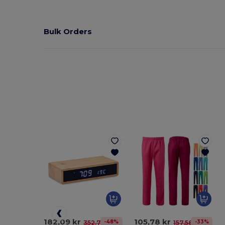
Bulk Orders
182,09 kr
105,78 kr
-48%
-33%
352,76 kr
157,58 kr