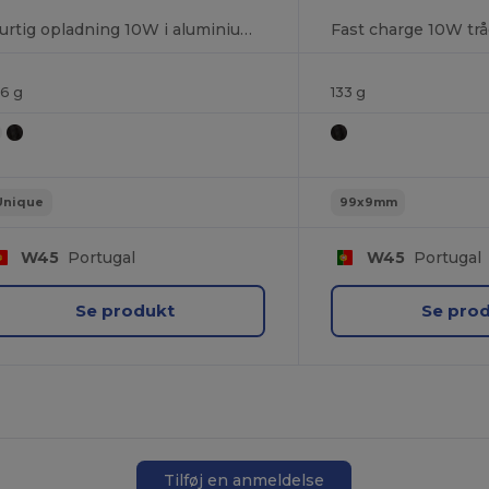
Hurtig opladning 10W i aluminium og ABS
06 g
133 g
Unique
99x9mm
W45
Portugal
W45
Portugal
Se produkt
Se pro
Tilføj en anmeldelse