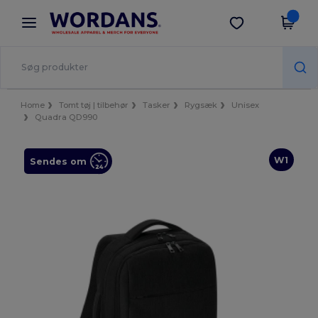
×
Wordans-app
Hent app
Bedre priser i appen!
Home
Tomt tøj | tilbehør
Tasker
Rygsæk
Unisex
Quadra QD990
W1
Sendes om