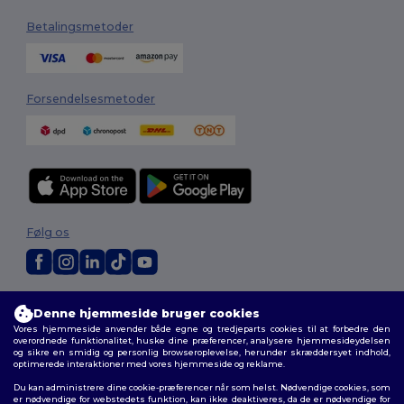
Betalingsmetoder
Forsendelsesmetoder
Følg os
2026. Alle rettigheder forbeholdes
Denne hjemmeside bruger cookies
Vilkår og Betingelser
|
Tilpasset politik
|
Fortrolighedspolitik
|
Politik for
Vores hjemmeside anvender både egne og tredjeparts cookies til at forbedre den
cookies
|
Sitemap
overordnede funktionalitet, huske dine præferencer, analysere hjemmesideydelsen
og sikre en smidig og personlig browseroplevelse, herunder skræddersyet indhold,
optimerede interaktioner med vores hjemmeside og reklame.
Du kan administrere dine cookie-præferencer når som helst. Nødvendige cookies, som
er nødvendige for webstedets funktion, kan ikke deaktiveres, da de er nødvendige for