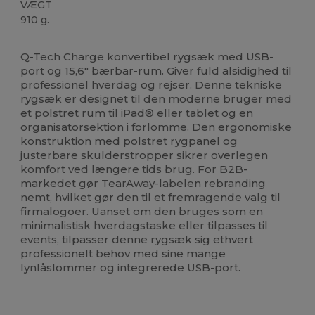
VÆGT
910 g.
Tåre væk
Q-Tech Charge konvertibel rygsæk med USB-
port og 15,6" bærbar-rum. Giver fuld alsidighed til
professionel hverdag og rejser. Denne tekniske
rygsæk er designet til den moderne bruger med
et polstret rum til iPad® eller tablet og en
organisatorsektion i forlomme. Den ergonomiske
konstruktion med polstret rygpanel og
justerbare skulderstropper sikrer overlegen
komfort ved længere tids brug. For B2B-
markedet gør TearAway-labelen rebranding
nemt, hvilket gør den til et fremragende valg til
firmalogoer. Uanset om den bruges som en
minimalistisk hverdagstaske eller tilpasses til
events, tilpasser denne rygsæk sig ethvert
professionelt behov med sine mange
lynlåslommer og integrerede USB-port.