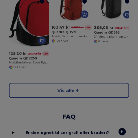
7
163,47 kr
306,06 kr
265,10 kr
-38%
495,21 kr
-38%
Quadra QD520
Quadra QD565
Alsidig Vandtæt Udendørs Rygsæk til Eventyr
24 -timers pitch rygsæk
+2 Farver
+1 Farver
125,20 kr
203,05 kr
-38%
Quadra QD225S
Multifunktionel Sport Rygsæk med Polstrede Stropper
+4 Farver
Vis alle
FAQ
Er den egnet til serigrafi eller broderi?