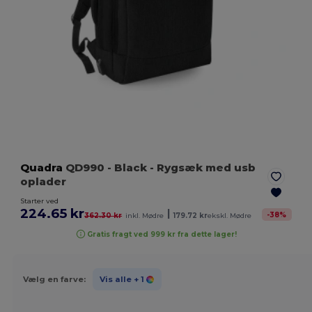
Quadra
QD990
- Black
- Rygsæk med usb
oplader
Starter ved
224.65 kr
|
-
38
%
362.30 kr
inkl. Mødre
179.72 kr
ekskl. Mødre
Gratis fragt ved 999 kr fra dette lager!
Vælg en farve:
Vis alle
+ 1