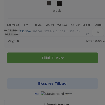
Black
1-7
8-23
24-71
72-143
144-287
288 +
Mere
Størrelse
Lager
Antal
+
30x42x14cm.
332.10
293.04
273.54
244.22
234.40
224.65
kr
kr
kr
kr
kr
kr
67
16,5 litres
Valg:
0
Total:
0.00 k
Tilføj Til Kurv
Tilpas det!
Ekspres Tilbud
Hurtig levering