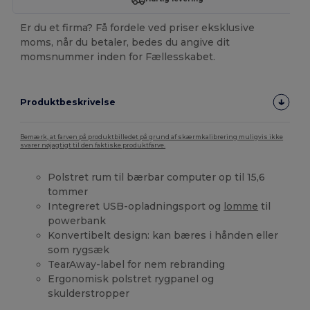
Er du et firma? Få fordele ved priser eksklusive
moms, når du betaler, bedes du angive dit
momsnummer inden for Fællesskabet.
Produktbeskrivelse
Bemærk, at farven på produktbilledet på grund af skærmkalibrering muligvis ikke
svarer nøjagtigt til den faktiske produktfarve.
Polstret rum til bærbar computer op til 15,6
tommer
Integreret USB-opladningsport og
lomme
til
powerbank
Konvertibelt design: kan bæres i hånden eller
som rygsæk
TearAway-label for nem rebranding
Ergonomisk polstret rygpanel og
skulderstropper