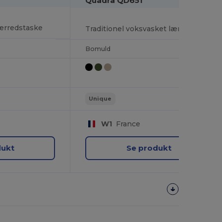
Quadra QD651
lærredstaske
Traditionel voksvasket lærredstaske
Bomuld
Unique
W1
France
dukt
Se produkt