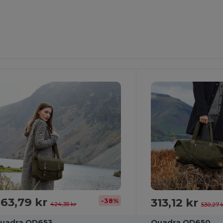
63,79 kr
313,12 kr
-38%
424,35 kr
530,27 
uadra QD653
Quadra QD650