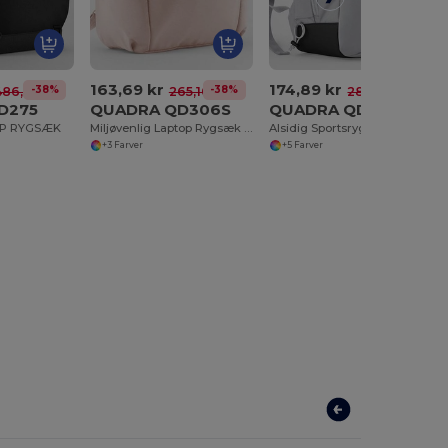
163,69 kr
174,89 kr
-38%
-38%
-38%
486,48 kr
265,10 kr
282,63 kr
D275
QUADRA QD306S
QUADRA QD475S
OP RYGSÆK
Miljøvenlig Laptop Rygsæk med Praktiske Funktioner
Alsidig Sportsrygsæk til Forskellige Aktiviteter
+3 Farver
+5 Farver