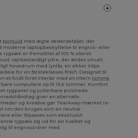
et
bomuld
med ægte læderdetaljer, der
 moderne laptopbeskyttelse til engros- eller
rygsæk er fremstillet af 100 % olieret
obust, vejrbestandigt ydre, der ældes smukt
ligt hovedrum med lynlås, en sikker klips
ele for en førsteklasses finish. Designet til
en et fuldt foret interiør med en intern
lomme
bare computere op til 15,6 tommer. Komfort
tret rygpanel og justerbare polstrede
redshåndtag giver en alternativ
mheder og kreative gør TearAway-mærket re-
et om den bruges som en neutral
ere eller tilpasses som eksklusivt
enne rygsæk sig ud for sin kvalitet og
elig til engrosordrer med
.