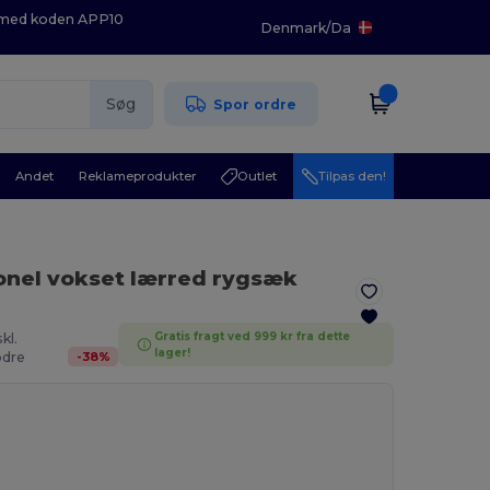
K med koden APP10
Denmark
/
Da
Søg
Spor ordre
Andet
Reklameprodukter
Outlet
Tilpas den!
ionel vokset lærred rygsæk
Gratis fragt ved 999 kr fra dette
kl.
lager!
-
38
%
dre