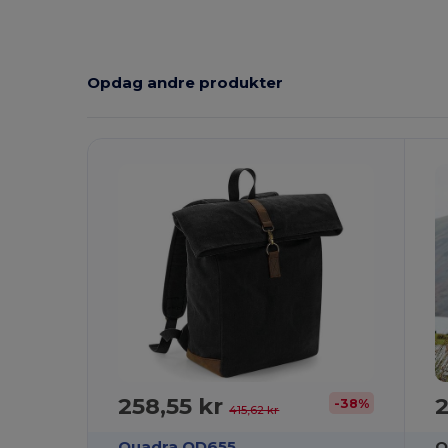
Opdag andre produkter
258,55 kr
2
-38%
415,62 kr
Quadra QD655
Q