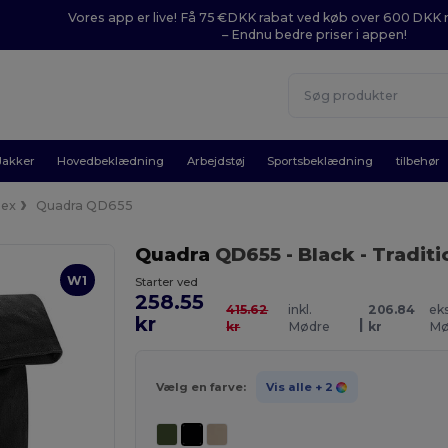
Vores app er live! Få 75 €DKK rabat ved køb over 600 DK
– Endnu bedre priser i appen!
Jakker
Hovedbeklædning
Arbejdstøj
Sportsbeklædning
tilbehør
sex
Quadra QD655
Quadra
QD655
- Black
- Tradit
W1
Starter ved
258.55
415.62
inkl.
206.84
eks
kr
|
kr
Mødre
kr
Mø
Vælg en farve:
Vis alle
+ 2