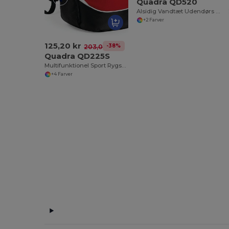
Quadra QD520
Alsidig Vandtæt Udendørs Rygsæk til Eventyr
+2 Farver
125,20 kr
-38%
203,05 kr
Quadra QD225S
Multifunktionel Sport Rygsæk med Polstrede Stropper
+4 Farver