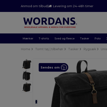
Anmod om tilbud
|
Levering om 24-48h timer
Mærker
T-shirts
Sved og fleece
Tasker
Polo
Home
Tomt tøj | tilbehør
Tasker
Rygsæk
Uni
Sendes om