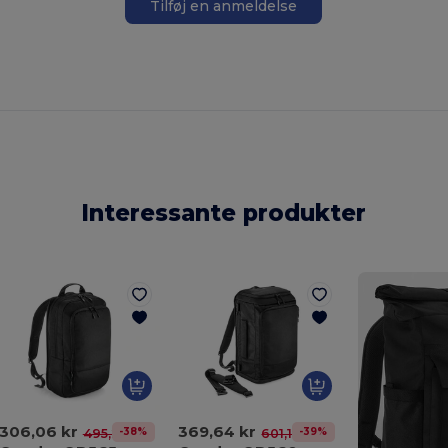
Tilføj en anmeldelse
Interessante produkter
306,06 kr
369,64 kr
-38%
-39%
495,21 kr
601,13 kr