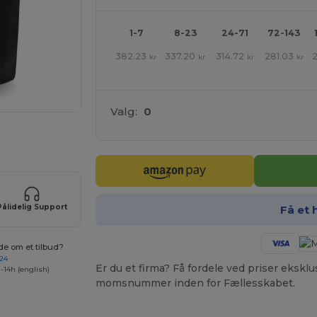
1-7
8-23
24-71
72-143
382.23
337.20
314.72
281.03
kr
kr
kr
kr
Valg:
0
ne produkter
Pålidelig Support
Få et 
de om et tilbud?
 24
Er du et firma? Få fordele ved priser ekskl
-14h (english)
momsnummer inden for Fællesskabet.