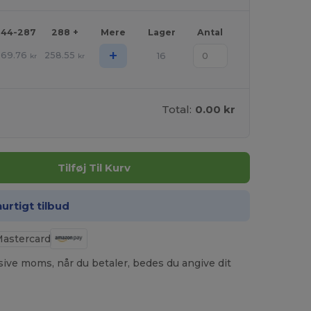
144-287
288 +
Mere
Lager
Antal
+
269.76
258.55
16
kr
kr
Total:
0.00 kr
Tilføj Til Kurv
hurtigt tilbud
usive moms, når du betaler, bedes du angive dit