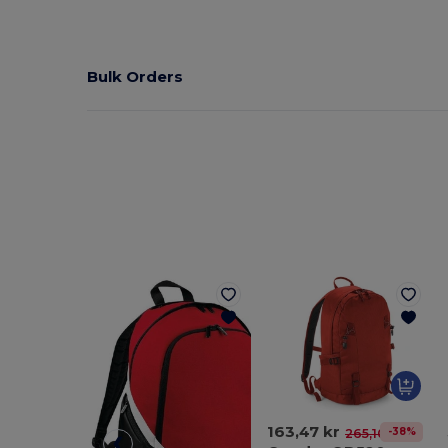
Bulk Orders
163,47 kr
-38%
265,10 kr