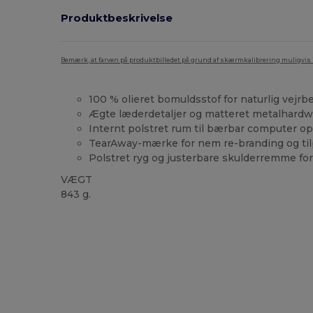
Produktbeskrivelse
Bemærk, at farven på produktbilledet på grund af skærmkalibrering muligvis ik
100 % olieret bomuldsstof for naturlig vejr
Ægte læderdetaljer og matteret metalhardw
Internt polstret rum til bærbar computer op
TearAway-mærke for nem re-branding og ti
Polstret ryg og justerbare skulderremme fo
VÆGT
843 g.
Tåre væk