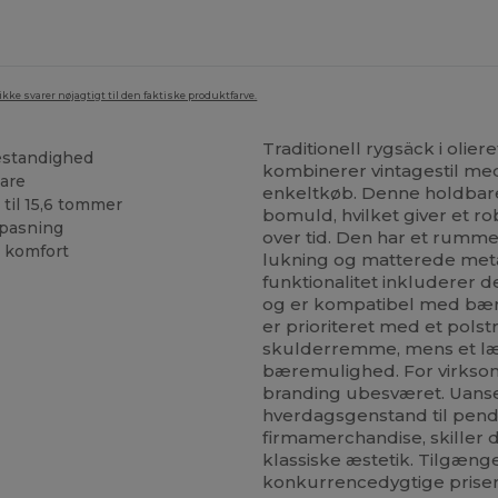
ke svarer nøjagtigt til den faktiske produktfarve.
Traditionell rygsäck i olier
bestandighed
kombinerer vintagestil med
are
enkeltkøb. Denne holdbare 
 til 15,6 tommer
bomuld, hvilket giver et r
lpasning
over tid. Den har et rumme
r komfort
lukning og matterede metald
funktionalitet inkluderer d
og er kompatibel med bær
er prioriteret med et pols
skulderremme, mens et lær
bæremulighed. For virkso
branding ubesværet. Uans
hverdagsgenstand til pendl
firmamerchandise, skiller d
klassiske æstetik. Tilgæng
konkurrencedygtige priser