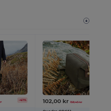
102,00 kr
-41%
-36%
kr
158,45 kr