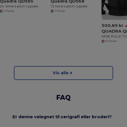
Quadra QD565
Quadra QD568
24 -timers pitch rygsæk
72 timers pitch rygsæk
+1 Farver
+1 Farver
300,89 kr
QUADRA Q
AKSE RULLE T
+2 Farver
Vis alle
FAQ
Er denne velegnet til serigrafi eller broderi?