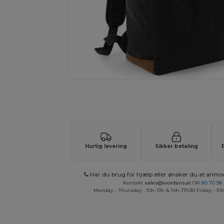
Anmod om et tilpasset tilbud på di
Hurtig levering
Sikker betaling
Har du brug for hjælp eller ønsker du at anmo
Kontakt
sales@wordans.at
OR
80 70 58
Monday - Thursday : 10h-13h & 14h-17h30 Friday : 10h