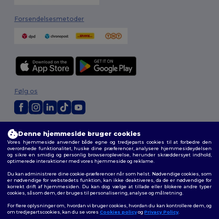
Forsendelsesmetoder
Følg os
2026. Alle rettigheder forbeholdes
Denne hjemmeside bruger cookies
Vilkår og Betingelser
|
Tilpasset politik
|
Fortrolighedspolitik
|
Politik for
Vores hjemmeside anvender både egne og tredjeparts cookies til at forbedre den
cookies
|
Sitemap
overordnede funktionalitet, huske dine præferencer, analysere hjemmesideydelsen
og sikre en smidig og personlig browseroplevelse, herunder skræddersyet indhold,
optimerede interaktioner med vores hjemmeside og reklame.
Du kan administrere dine cookie-præferencer når som helst. Nødvendige cookies, som
er nødvendige for webstedets funktion, kan ikke deaktiveres, da de er nødvendige for
korrekt drift af hjemmesiden. Du kan dog vælge at tillade eller blokere andre typer
cookies, såsom dem, der bruges til personalisering, analyse og målretning.
For flere oplysninger om, hvordan vi bruger cookies, hvordan du kan kontrollere dem, og
om tredjepartscookies, kan du se vores
Cookies policy
og
Privacy Policy
.