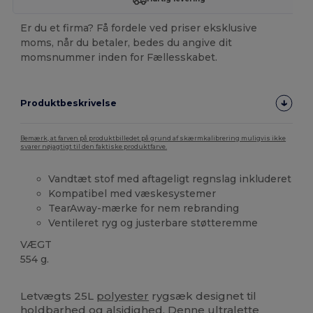
Er du et firma? Få fordele ved priser eksklusive
moms, når du betaler, bedes du angive dit
momsnummer inden for Fællesskabet.
Produktbeskrivelse
Bemærk, at farven på produktbilledet på grund af skærmkalibrering muligvis ikke
svarer nøjagtigt til den faktiske produktfarve.
Vandtæt stof med aftageligt regnslag inkluderet
Kompatibel med væskesystemer
TearAway-mærke for nem rebranding
Ventileret ryg og justerbare støtteremme
VÆGT
554 g.
Tåre væk
Letvægts 25L
polyester
rygsæk designet til
holdbarhed og alsidighed. Denne ultralette