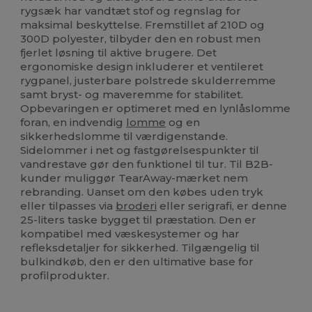
rygsæk har vandtæt stof og regnslag for
maksimal beskyttelse. Fremstillet af 210D og
300D polyester, tilbyder den en robust men
fjerlet løsning til aktive brugere. Det
ergonomiske design inkluderer et ventileret
rygpanel, justerbare polstrede skulderremme
samt bryst- og maveremme for stabilitet.
Opbevaringen er optimeret med en lynlåslomme
foran, en indvendig
lomme
og en
sikkerhedslomme til værdigenstande.
Sidelommer i net og fastgørelsespunkter til
vandrestave gør den funktionel til tur. Til B2B-
kunder muliggør TearAway-mærket nem
rebranding. Uanset om den købes uden tryk
eller tilpasses via
broderi
eller serigrafi, er denne
25-liters taske bygget til præstation. Den er
kompatibel med væskesystemer og har
refleksdetaljer for sikkerhed. Tilgængelig til
bulkindkøb, den er den ultimative base for
profilprodukter.