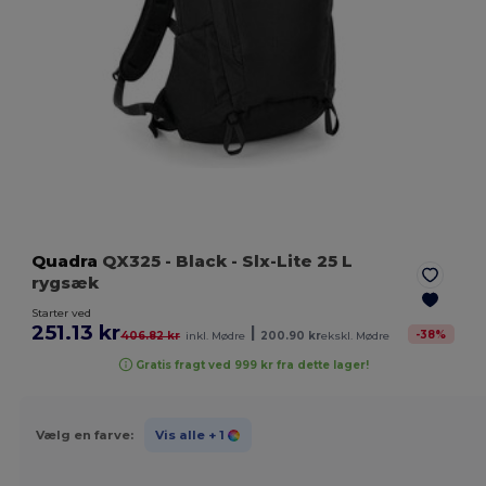
Quadra
QX325
- Black
- Slx-Lite 25 L
rygsæk
Starter ved
251.13 kr
|
-
38
%
406.82 kr
inkl. Mødre
200.90 kr
ekskl. Mødre
Gratis fragt ved 999 kr fra dette lager!
Vælg en farve:
Vis alle
+ 1