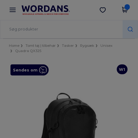
×
Wordans-app
Hent app
Bedre priser i appen!
Home
Tomt tøj | tilbehør
Tasker
Rygsæk
Unisex
Quadra QX325
W1
Sendes om