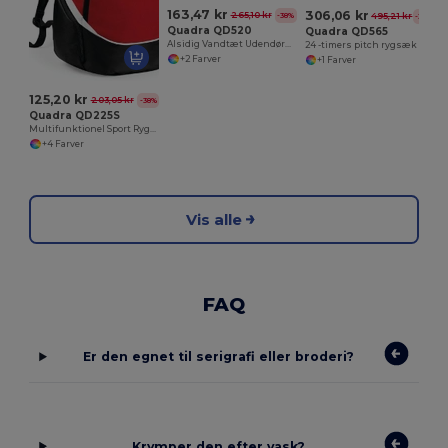
163,47 kr
306,06 kr
265,10 kr
-38%
495,21 kr
-38%
Quadra QD520
Quadra QD565
Alsidig Vandtæt Udendørs Rygsæk til Eventyr
24 -timers pitch rygsæk
+2 Farver
+1 Farver
125,20 kr
203,05 kr
-38%
Quadra QD225S
Multifunktionel Sport Rygsæk med Polstrede Stropper
+4 Farver
Vis alle
FAQ
Er den egnet til serigrafi eller broderi?
Krymper den efter vask?