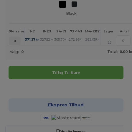
Black
1-7
8-23
24-71
72-143
144-287
288 +
Mere
Størrelse
Lager
Antal
+
371.17
327.52
305.70
272.96
262.05
251.13
kr
kr
kr
kr
kr
kr
0
25
Valg:
0
Total:
0.00 k
Tilføj Til Kurv
Tilpas det!
Ekspres Tilbud
Hurtig levering