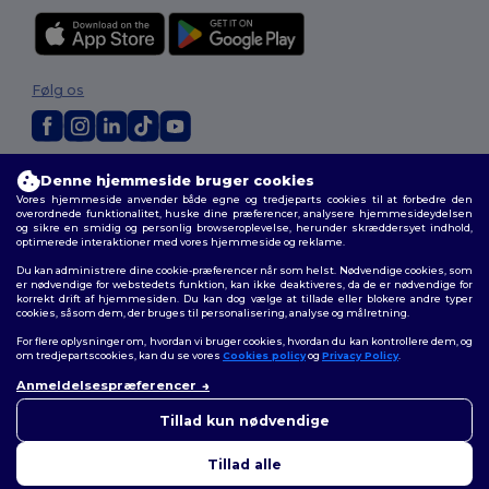
Følg os
2026. Alle rettigheder forbeholdes
Denne hjemmeside bruger cookies
Vilkår og Betingelser
|
Tilpasset politik
|
Fortrolighedspolitik
|
Politik for
Vores hjemmeside anvender både egne og tredjeparts cookies til at forbedre den
cookies
|
Sitemap
overordnede funktionalitet, huske dine præferencer, analysere hjemmesideydelsen
og sikre en smidig og personlig browseroplevelse, herunder skræddersyet indhold,
optimerede interaktioner med vores hjemmeside og reklame.
Du kan administrere dine cookie-præferencer når som helst. Nødvendige cookies, som
er nødvendige for webstedets funktion, kan ikke deaktiveres, da de er nødvendige for
korrekt drift af hjemmesiden. Du kan dog vælge at tillade eller blokere andre typer
cookies, såsom dem, der bruges til personalisering, analyse og målretning.
For flere oplysninger om, hvordan vi bruger cookies, hvordan du kan kontrollere dem, og
om tredjepartscookies, kan du se vores
Cookies policy
og
Privacy Policy
.
Anmeldelsespræferencer
Tillad kun nødvendige
Tillad alle