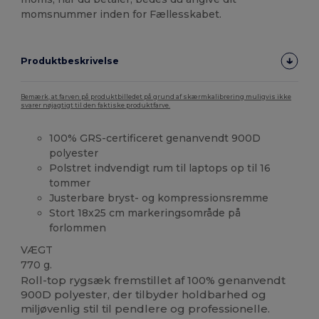
momsnummer inden for Fællesskabet.
Produktbeskrivelse
Bemærk, at farven på produktbilledet på grund af skærmkalibrering muligvis ikke
svarer nøjagtigt til den faktiske produktfarve.
100% GRS-certificeret genanvendt 900D
polyester
Polstret indvendigt rum til laptops op til 16
tommer
Justerbare bryst- og kompressionsremme
Stort 18x25 cm markeringsområde på
forlommen
VÆGT
770 g.
Roll-top rygsæk fremstillet af 100% genanvendt
900D polyester, der tilbyder holdbarhed og
miljøvenlig stil til pendlere og professionelle.