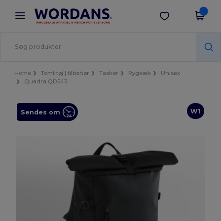
×
Wordans-app
Hent app
Bedre priser i appen!
Home
Tomt tøj | tilbehør
Tasker
Rygsæk
Unisex
Quadra QD543
W1
Sendes om