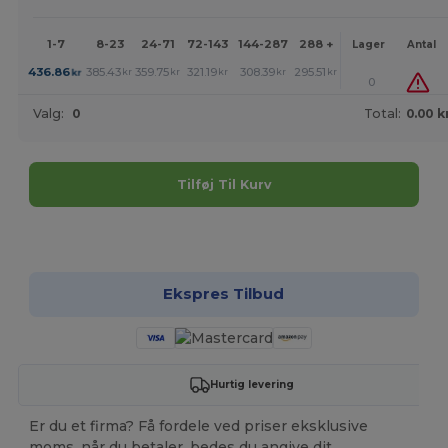
1-7
8-23
24-71
72-143
144-287
288 +
Mere
Lager
Antal
+
436.86
385.43
359.75
321.19
308.39
295.51
kr
kr
kr
kr
kr
kr
0
Valg:
0
Total:
0.00 k
Tilføj Til Kurv
Tilpas det!
Ekspres Tilbud
Hurtig levering
Er du et firma? Få fordele ved priser eksklusive
moms, når du betaler, bedes du angive dit