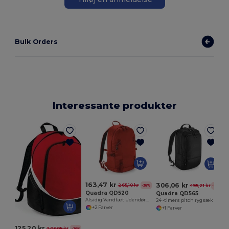
Bulk Orders
Interessante produkter
7
163,47 kr
306,06 kr
265,10 kr
-38%
495,21 kr
-38%
Quadra QD520
Quadra QD565
Alsidig Vandtæt Udendørs Rygsæk til Eventyr
24 -timers pitch rygsæk
+2 Farver
+1 Farver
125,20 kr
203,05 kr
-38%